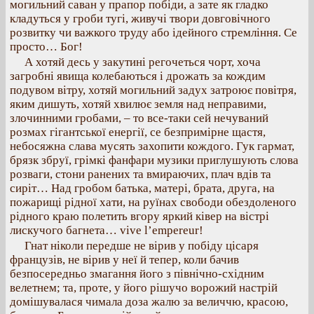
могильний саван у прапор побіди, а зате як гладко
кладуться у гроби тугі, живучі твори довговічного
розвитку чи важкого труду або ідейного стремління. Се
просто… Бог!
А хотяй десь у закутині регочеться чорт, хоча
загробні явища колебаються і дрожать за кождим
подувом вітру, хотяй могильний задух затроює повітря,
яким дишуть, хотяй хвилює земля над неправими,
злочинними гробами, – то все-таки сей нечуваний
розмах гігантської енергії, се безпримірне щастя,
небосяжна слава мусять захопити кождого. Гук гармат,
брязк збруї, грімкі фанфари музики приглушують слова
розваги, стони ранених та вмираючих, плач вдів та
сиріт… Над гробом батька, матері, брата, друга, на
пожарищі рідної хати, на руїнах свободи обездоленого
рідного краю полетить вгору яркий ківер на вістрі
лискучого багнета… vive l’empereur!
Гнат ніколи передше не вірив у побіду цісаря
французів, не вірив у неї й тепер, коли бачив
безпосередньо змагання його з північно-східним
велетнем; та, проте, у його рішучо ворожий настрій
домішувалася чимала доза жалю за величчю, красою,