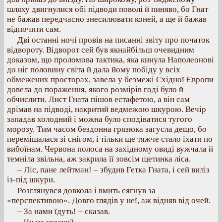
шляху двигнулися обі підводи поволі й пиняво, бо Гнат
не бажав передчасно знесилювати коней, а ще й бажав
відпочити сам.
Дві останні ночі провів на писанні звіту про початок
відвороту. Відворот сей був якнайбільш очевидним
доказом, що проломова тактика, яка кинула Наполеонові
до ніг половину світа й дала йому побіду у всіх
обмежених просторах, завела у безмежі Східної Європи
довела до пораження, якого розмірів годі було й
обчислити. Лист Гната пішов естафетою, а він сам
дрімав на підводі, накритий ведмежою шкурою. Вечір
западав холодний і можна було сподіватися тугого
морозу. Тим часом бездонна грязюка загусла дещо, бо
перемішалася зі снігом, і тільки ще тяжче стало їхати по
вибоїнам. Червона полоса на західному овиді вужчала й
темніла звільна, аж закрила її зовсім щетинка ліса.
– Ліс, пане лейтман! – збудив Гетка Гната, і сей виліз
із-під шкури.
Розглянувся довкола і вмить сягнув за
«перспективою». Довго глядів у неї, аж відняв від очей.
– За нами їдуть! – сказав.