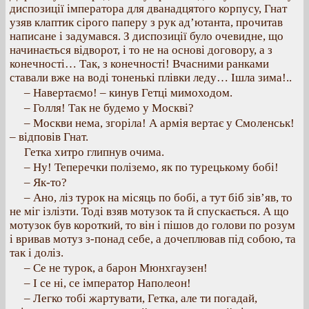
диспозиції імператора для дванадцятого корпусу, Гнат
узяв клаптик сірого паперу з рук ад’ютанта, прочитав
написане і задумався. З диспозиції було очевидне, що
начинається відворот, і то не на основі договору, а з
конечності… Так, з конечності! Вчасними ранками
ставали вже на воді тоненькі плівки леду… Ішла зима!..
– Навертаємо! – кинув Гетці мимоходом.
– Голля! Так не будемо у Москві?
– Москви нема, згоріла! А армія вертає у Смоленськ!
– відповів Гнат.
Гетка хитро глипнув очима.
– Ну! Теперечки поліземо, як по турецькому бобі!
– Як-то?
– Ано, ліз турок на місяць по бобі, а тут біб зів’яв, то
не міг ізлізти. Тоді взяв мотузок та й спускається. А що
мотузок був короткий, то він і пішов до голови по розум
і вривав мотуз з-понад себе, а дочеплював під собою, та
так і доліз.
– Се не турок, а барон Мюнхгаузен!
– І се ні, се імператор Наполеон!
– Легко тобі жартувати, Гетка, але ти погадай,