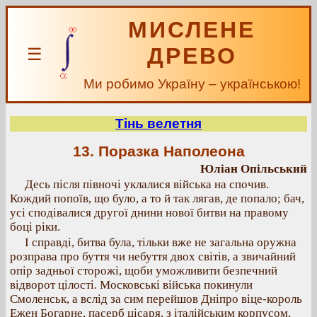
МИСЛЕНЕ
ДРЕВО
☰
Ми робимо Україну – українською!
Тінь велетня
13. Поразка Наполеона
Юліан Опільський
Десь після півночі уклалися війська на спочив.
Кождий попоїв, що було, а то й так лягав, де попало; бач,
усі сподівалися другої днини нової битви на правому
боці ріки.
І справді, битва була, тільки вже не загальна оружна
розправа про буття чи небуття двох світів, а звичайний
опір задньої сторожі, щоби уможливити безпечний
відворот цілості. Московські війська покинули
Смоленськ, а вслід за сим перейшов Дніпро віце-король
Ежен Богарне, пасерб цісаря, з італійським корпусом,