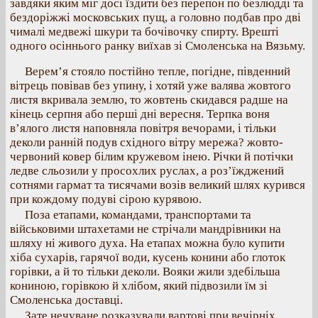
завдяки яким міг досі їздити без перепон по безлюдді та
бездоріжжі московських пущ, а головно подбав про дві
чималі медвежі шкури та бочівочку спирту. Врешті
одного осіннього ранку виїхав зі Смоленська на Вязьму.
Верем’я стояло постійно тепле, погідне, південний
вітрець повівав без упину, і хотяй уже валява жовтого
листя вкривала землю, то жовтень скидався радше на
кінець серпня або перші дні вересня. Терпка воня
в’ялого листя наповняла повітря вечорами, і тільки
деколи ранній подув східного вітру мережа? жовто-
червоний ковер білим кружевом інею. Річки й потічки
ледве сльозили у просохлих руслах, а роз’їжджений
сотнями гармат та тисячами возів великий шлях курився
при кождому подуві сірою курявою.
Поза етапами, командами, транспортами та
військовими штахетами не стрічали мандрівники на
шляху ні живого духа. На етапах можна було купити
хіба сухарів, гарячої води, кусень конини або глоток
горівки, а й то тільки деколи. Вояки жили здебільша
кониною, горівкою й хлібом, який підвозили їм зі
Смоленська доставці.
Зате нечуване розказували вартові при вечірніх