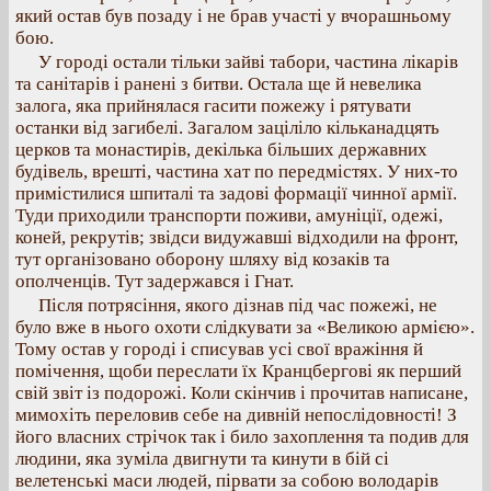
який остав був позаду і не брав участі у вчорашньому
бою.
У городі остали тільки зайві табори, частина лікарів
та санітарів і ранені з битви. Остала ще й невелика
залога, яка прийнялася гасити пожежу і рятувати
останки від загибелі. Загалом заціліло кільканадцять
церков та монастирів, декілька більших державних
будівель, врешті, частина хат по передмістях. У них-то
примістилися шпиталі та задові формації чинної армії.
Туди приходили транспорти поживи, амуніції, одежі,
коней, рекрутів; звідси видужавші відходили на фронт,
тут організовано оборону шляху від козаків та
ополченців. Тут задержався і Гнат.
Після потрясіння, якого дізнав під час пожежі, не
було вже в нього охоти слідкувати за «Великою армією».
Тому остав у городі і списував усі свої вражіння й
помічення, щоби переслати їх Кранцбергові як перший
свій звіт із подорожі. Коли скінчив і прочитав написане,
мимохіть переловив себе на дивній непослідовності! З
його власних стрічок так і било захоплення та подив для
людини, яка зуміла двигнути та кинути в бій сі
велетенські маси людей, пірвати за собою володарів