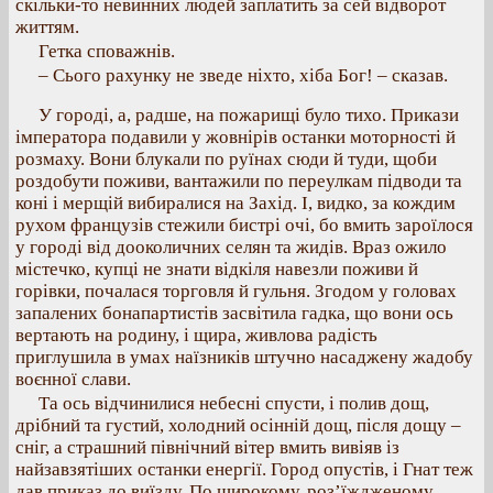
скільки-то невинних людей заплатить за сей відворот
життям.
Гетка споважнів.
– Сього рахунку не зведе ніхто, хіба Бог! – сказав.
У городі, а, радше, на пожарищі було тихо. Прикази
імператора подавили у жовнірів останки моторності й
розмаху. Вони блукали по руїнах сюди й туди, щоби
роздобути поживи, вантажили по переулкам підводи та
коні і мерщій вибиралися на Захід. І, видко, за кождим
рухом французів стежили бистрі очі, бо вмить зароїлося
у городі від дооколичних селян та жидів. Враз ожило
містечко, купці не знати відкіля навезли поживи й
горівки, почалася торговля й гульня. Згодом у головах
запалених бонапартистів засвітила гадка, що вони ось
вертають на родину, і щира, живлова радість
приглушила в умах наїзників штучно насаджену жадобу
воєнної слави.
Та ось відчинилися небесні спусти, і полив дощ,
дрібний та густий, холодний осінній дощ, після дощу –
сніг, а страшний північний вітер вмить вивіяв із
найзавзятіших останки енергії. Город опустів, і Гнат теж
дав приказ до виїзду. По широкому, роз’їждженому