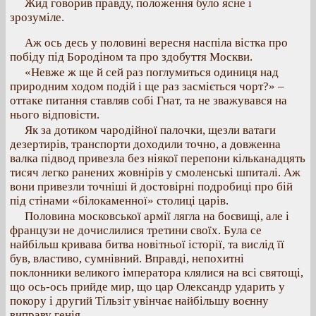
Жид говорив правду, положення було ясне і
зрозуміле.
Аж ось десь у половині вересня наспіла вістка про
побіду під Бородіном та про здобуття Москви.
«Невже ж ще й сей раз поглумиться одиниця над
природним ходом подій і ще раз засміється чорт?» –
оттаке питання ставляв собі Гнат, та не зважувався на
нього відповісти.
Як за дотиком чародійної палочки, щезли ватаги
дезертирів, транспорти доходили точно, а довженна
валка підвод привезла без ніякої перепони кільканадцять
тисяч легко ранених жовнірів у смоленські шпиталі. Аж
вони привезли точніші й достовірні подробиці про бій
під стінами «білокаменної» столиці царів.
Половина московської армії лягла на боєвищі, але і
французи не дочислилися третини своїх. Була се
найбільш кривава битва новітньої історії, та вислід її
був, властиво, сумнівний. Вправді, непохитні
поклонники великого імператора клялися на всі святощі,
що ось-ось прийде мир, що цар Олександр ударить у
покору і другий Тільзіт увінчає найбільшу воєнну
виправу генія.