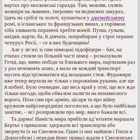
вартах про московські гаразди. Там, мовляв, сплять
жовніри на львиних, тигрових чи ведмежих шкурах,
їдять на сріблі та золоті, купаються у
джемейському
ромі, в іспанських та французьких винах, а горівкою
хіба зливають поранені хребти коней. Пунш, гульня,
наїдки, карти, ба, й дівчата, поприбирані у строї перших
чепурух Росії, – се в них буденщина!
Але у зв’язі зі сим німецькі підофіцери – бач, на
етапах стояли по більшій часті німці – розказували
Гетці, що, мимо побіди та близького мира, партизани раз
у раз непокоять шлях, а мало не кождий транспорт
мусить відстрілюватися від козацьких стеж. Фуражири
вже тепер вертали не тільки з порожніми руками, але ще
й побиті. Було очевидне, що весь край у огні, що все жде
тільки нагоди, щоби обвалом налягти на ненависного
ворога. Поза сим про армію, цісаря та про війну
кружили найрізнорідніші поголоски, а що було найбільш
замітне, – всі розправляли про мир, якого бажали всі.
Та дарма! Намість мира прибігли ад’ютанти маршала
Бертьє з приказом: здержати всі транспорти або
звернути їх на Смоленськ. Один із них найшов і Гната в
Дорогобужі і передав йому приказ ждати у Смоленську