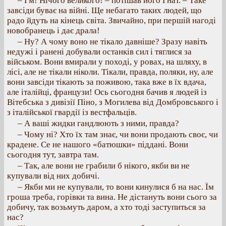
– Гм! Нічого великого! – потішав його Гнат. – Таке
завсіди буває на війні. Ще небагато таких людей, що
радо йдуть на кінець світа. Звичайно, при першій нагоді
новобранець і дає драла!
– Ну? А чому воно не тікало давніше? Зразу навіть
недужі і ранені добували останків сил і тяглися за
військом. Вони вмирали у поході, у ровах, на шляху, в
лісі, але не тікали ніколи. Тікали, правда, поляки, ну, але
вони завсіди тікають за поживою, така вже в їх вдача,
але італійці, французи! Ось сьогодня бачив я людей із
Вітебська з дивізії Піно, з Могилева від Домбровського і
з італійської гвардії із вестфальців.
– А ваші жидки гандлюють з ними, правда?
– Чому ні? Хто їх там знає, чи вони продають своє, чи
крадене. Се не нашого «батюшки» піддані. Вони
сьогодня тут, завтра там.
– Так, але вони не грабили б нікого, якби ви не
купували від них добичі.
– Якби ми не купували, то вони кинулися б на нас. Їм
гроша треба, горівки та вина. Не дістануть вони сього за
добичу, так возьмуть даром, а хто тоді заступиться за
нас?