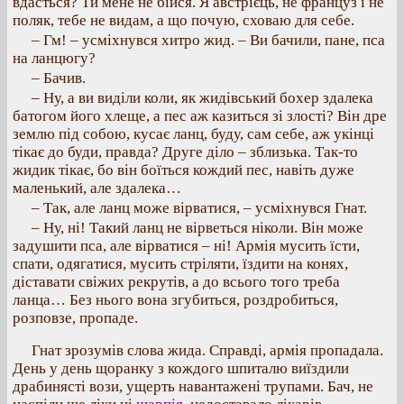
вдасться? Ти мене не бійся. Я австрієць, не француз і не
поляк, тебе не видам, а що почую, сховаю для себе.
– Гм! – усміхнувся хитро жид. – Ви бачили, пане, пса
на ланцюгу?
– Бачив.
– Ну, а ви виділи коли, як жидівський бохер здалека
батогом його хлеще, а пес аж казиться зі злості? Він дре
землю під собою, кусає ланц, буду, сам себе, аж укінці
тікає до буди, правда? Друге діло – зблизька. Так-то
жидик тікає, бо він боїться кождий пес, навіть дуже
маленький, але здалека…
– Так, але ланц може вірватися, – усміхнувся Гнат.
– Ну, ні! Такий ланц не вірветься ніколи. Він може
задушити пса, але вірватися – ні! Армія мусить їсти,
спати, одягатися, мусить стріляти, їздити на конях,
діставати свіжих рекрутів, а до всього того треба
ланца… Без нього вона згубиться, роздробиться,
розповзе, пропаде.
Гнат зрозумів слова жида. Справді, армія пропадала.
День у день щоранку з кождого шпиталю виїздили
драбинясті вози, ущерть навантажені трупами. Бач, не