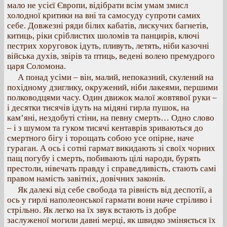
мало не усієї Європи, відібрати всім умам змисл
холодної критики на вні та самосуду супроти самих
себе. Довжезні ряди білих кабатів, лискучих багнетів,
китиць, ріки сріблистих шоломів та панцирів, ключі
пестрих хоруговок ідуть, пливуть, летять, ніби казочні
війська духів, звірів та птиць, ведені волею премудрого
царя Соломона.
А понад усіми – він, малий, непоказний, скулений на
похідному дзиглику, окружений, ніби лакеями, першими
полководцями часу. Один движок малої жовтявої руки –
і десятки тисячів ідуть на мідяні гирла пушок, на
кам’яні, нездобуті стіни, на певну смерть… Одно слово
– і з шумом та гуком тисячі кентаврів зриваються до
смертного бігу і торощать собою усе опірне, наче
гураган. А ось і сотні гармат викидають зі своїх чорних
пащ погубу і смерть, побивають цілі народи, бурять
престоли, нівечать правду і справедливість, стають самі
правом намість завітніх, довічних законів.
Як далекі від себе свобода та рівність від деспотії, а
ось у гирлі наполеонської гармати вони наче стріливо і
стрільно. Як легко на їх звук встають із добре
заслуженої могили давні мерці, як швидко зміняється їх