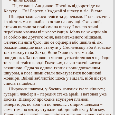
– Чи не козаки?
– Ні, се наші. Аж дивно. Прецінь відворот іде на
Калугу… Гм! Бартку, з’їжджай зі шляху в ліс. Вісьта.
Швидко заховалися теліги за деревами. Гнат зіскочив
і з пістолями та шаблею остав на опушці. Схований,
стежив пильно за подіями на шляху. І ось по хвилі
переїхало чвалом кількасот їздців. Мало не кождий вів
за собою ще другого коня, навантаженого мішками.
Сейчас пізнати було, що се офіцери або цивільні, які
бажали швидше всіх станути у Смоленську або й зовсім-
таки махнути на Захід. Вони їхали гуртками або
поодиноко. За головною масою утікачів тяглися ще їздці
та легші теліги в роді Гнатових, навантажені високо
всячиною. Одна за одною тяглися вони довженним
шнуром, а поза ними стали показуватися поодинокі
жовніри. Вкінці заблистіло щось у віддалі, ніби вістря
списів та шабель.
Широким шляхом, у боєвих колонах їхала кіннота;
гусари і лянсієри – передня стежа армії. Гнат знав уже
досить. Відворот проходив всупереч планові
імператора, по волі чи по неволі… старим шляхом –
саме тим, по якому ступали побідні війська у Москву.
Дещо далі у сутіні вечора сіріли довженні колони піхоти