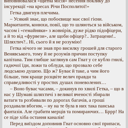
виповнювалася «щитна місія» несення поклику до
інсурекції «на кресах Річи Посполитої!»
Гетка двигнув плечима.
– Усякий знає, що побоєвище має свої гієни.
Маркитанти, конюхи, повії, що то шляються за військом,
часом і «гемайняки» з жовнірів, дуже рідко підофіцери,
а й то від «фурвези», але щоби офіцер?.. Затрацени!..
Шляхтич?.. Ні, сього й я не розумію!
Гетка нічого не знав про висилку грошей для старого
Венявського, тому й не розумів причин поступку
капітана. Тим глибше заглянув сам Гнат у се кубло гнилі,
гадючої їди, ложи та облуди, що прозвало себе
людською душею. Що ж? Буває й таке, а чим його
більше, тим краще розцвіте велич правди та
справедливості у простих душах поневолених…
– Воно буває часами, – докинув по хвилі Гетка, – що в
нас у Шумаві шляхтичі з великої вченості збирали
ватаги та розбивали по дорогах багачів, а гроші
роздавали вбогим, – ну на те була в них така панська
фантазія. Але грабити мерців та помираючих… Бррр! На
се піде хіба остання каналія!
Перед виїздом доповнив Гнат основно свої припаси,