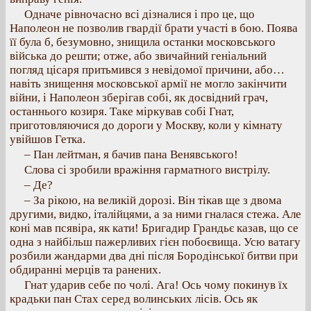
Одначе рівночасно всі дізналися і про це, що
Наполеон не позволив гвардії брати участі в бою. Поява
її була б, безумовно, знищила останки московського
війська до решти; отже, або звичайний геніальний
погляд цісаря притьмився з невідомої причини, або…
навіть знищення московської армії не могло закінчити
війни, і Наполеон зберігав собі, як досвідний грач,
останнього козиря. Таке міркував собі Гнат,
приготовляючися до дороги у Москву, коли у кімнату
увійшов Гетка.
– Пан лейтман, я бачив пана Венявського!
Слова сі зробили вражіння гарматного вистрілу.
– Де?
– За рікою, на великій дорозі. Він тікав ще з двома
другими, видко, італійцями, а за ними гналася стежа. Але
коні мав псявіра, як кати! Бригадир Грандьє казав, що се
одна з найбільш пажерливих гієн побоєвища. Усю ватагу
розбили жандарми два дні після Бородінської битви при
обдиранні мерців та ранених.
Гнат ударив себе по чолі. Ага! Ось чому покинув їх
крадьки пан Стах серед волинських лісів. Ось як