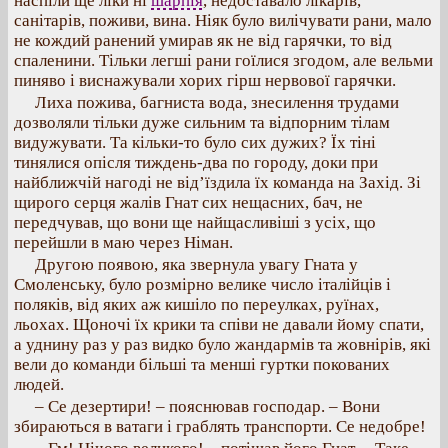
наспіли ще ліки ні
шарпія
, недоставало лікарів,
санітарів, поживи, вина. Ніяк було вилічувати рани, мало
не кождий ранений умирав як не від гарячки, то від
спаленини. Тільки легші рани гоїлися згодом, але вельми
пиняво і виснажували хорих гірш нервової гарячки.
Лиха пожива, багниста вода, знесилення трудами
дозволяли тільки дуже сильним та відпорним тілам
видужувати. Та кільки-то було сих дужих? Їх тіні
тинялися опісля тиждень-два по городу, доки при
найближчій нагоді не від’їздила їх команда на Захід. Зі
щирого серця жалів Гнат сих нещасних, бач, не
передчував, що вони ще найщасливіші з усіх, що
перейшли в маю через Німан.
Другою появою, яка звернула увагу Гната у
Смоленську, було розмірно велике число італійців і
поляків, від яких аж кишіло по переулках, руїнах,
льохах. Щоночі їх крики та співи не давали йому спати,
а уднину раз у раз видко було жандармів та жовнірів, які
вели до команди більші та менші гуртки покованих
людей.
– Се дезертири! – пояснював господар. – Вони
збираються в ватаги і граблять транспорти. Се недобре!