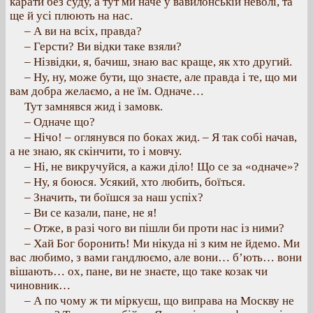
карати без суду, а тут ми наче у вавилонській неволі, та
ще й усі плюють на нас.
– А ви на всіх, правда?
– Герсти? Ви відки таке взяли?
– Нізвідки, я, бачиш, знаю вас краще, як хто другий.
– Ну, ну, може бути, що знаєте, але правда і те, що ми
вам добра желаємо, а не їм. Одначе…
Тут замнявся жид і замовк.
– Одначе що?
– Нічо! – оглянувся по боках жид. – Я так собі начав,
а не знаю, як скінчити, то і мовчу.
– Ні, не викручуйся, а кажи діло! Що се за «одначе»?
– Ну, я боюся. Усякий, хто любить, боїться.
– Значить, ти боїшся за наш успіх?
– Ви се казали, пане, не я!
– Отже, в разі чого ви пішли би проти нас із ними?
– Хай Бог боронить! Ми нікуда ні з ким не йдемо. Ми
вас любимо, з вами гандлюємо, але вони… б’ють… вони
вішають… ох, пане, ви не знаєте, що таке козак чи
чиновник…
– А по чому ж ти міркуєш, що виправа на Москву не