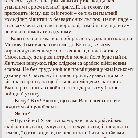
блеском. Був се настрій, який огортає вид ця над
упавшим героєм великої трагедії, і в голову не
приходить йому, що сей герой – се тільки платний
комедіянт, зішитий із безвартісних леліток. Велич паде –
і всякому жаль її, навіть ворогові, тим більше, що йому
не вільно помагати падучому.
Коли головна кватира вибиралася у дальший похід на
Москву, Гнат вислав письмо до Бертьє, в якому
оправдовувався недугою і заявив, що пока остає у
Смоленську, де в разі потреби можна його буде найти.
Як тільки видужає, піде слідком за армією військовим
етапом. Не без труду найшов приміщення у жидівському
домику на Спасному і пильно прислухувався до всіх
вісток із фронту та ще більше до місцевих настроїв.
Вкінці раз запитав свойого господаря, кому бажає
побіди й успіху.
– Кому? Вам! Звісно, що вам. Ваша поява є наче
подихом обіцяної землі.
– Як-то?
– Ну, звісно! У вас усякому, навіть жидові, вільно
скрізь торгувати, купувати, і спекулювати, і продавати
землю, їздити, ходити, не вільно зате бити нагайками,