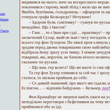
видивився на нього, наче на воскресшого мерця.
поклонився старому, який зблід і мало що не вип
Якобін, бунтівник, голодранець – офіцером та щ
язок
генерала графа Кольоредо? Нечуване!
 Марію
– Здорові були, совітнику! – гукнув по-руськ
о
ненадійно. Що з Івасем?
 Гната
– Ганс… то є Іван при суді… практикує! – 
заскочений Сухар, який не мав і часу погадати, що
всього гер фон Зухером. По хвилі кров хлинула у
зрадив перед двома товаришами свою найглибшу 
відібрала йому зразу усю тямку. З німим зачуду
товариші, які, впрочім, не бачили нічого незвича
сказаних по-руськи.
– Що вам, гер колега? Що ви маєте із сим оф
Та гер фон Зухер отямився за сей час і зрозу
сталося, та звільна прийшов до себе.
– Се давній знакомий, про якого ми гадали, 
Еслінгом… – відповів байдужно. – Кельнер,
noch
Фон Кранцберг не звернув навіть уваги на у
неподільно переговори з буфетником на тему веч
прийнялися оба за їду.