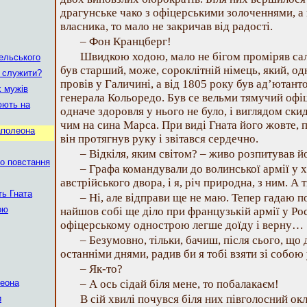
драгунське чако з офіцерськими золоченнями, а 
власника, то мало не закричав від радості.
– Фон Кранцберг!
Швидкою ходою, мало не бігом проміряв сал
ельського
був старший, може, сороклітній німець, який, о
у служити?
провів у Галичині, а від 1805 року був ад’ютант
 мужів
генерала Кольоредо. Був се вельми тямучий офі
юють на
одначе здоровля у нього не було, і виглядом ски
чим на сина Марса. При виді Гната його жовте, 
аполеона
він протягнув руку і звітався сердечно.
– Відкіля, яким світом? – живо розпитував й
го повстання
– Графа командували до волинської армії у 
австрійського двора, і я, річ природна, з ним. А
ть Гната
– Ні, але відправи ще не маю. Тепер гадаю по
ою
найшов собі ще діло при французькій армії у Росі
офіцерському однострою легше доїду і верну…
– Безумовно, тільки, бачиш, після сього, що 
останніми днями, радив би я тобі взяти зі собою 
– Як-то?
леона
– А ось сідай біля мене, то побалакаєм!
В сій хвилі почувся біля них півголосний окл
и