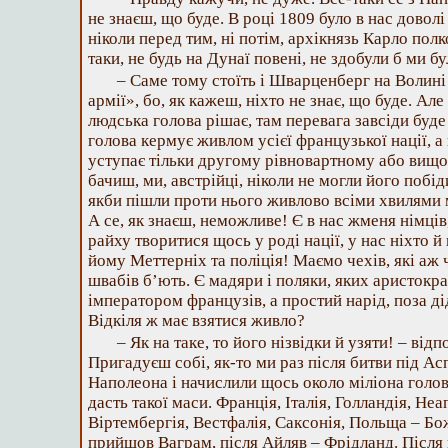
не знаєш, що буде. В році 1809 було в нас доволі 
ніколи перед тим, ні потім, архікнязь Карло пол
таки, не будь на Дунаї повені, не здобули б ми бу
– Саме тому стоїть і Шварценберг на Волині
армії», бо, як кажеш, ніхто не знає, що буде. Ал
людська голова рішає, там перевага завсіди буд
голова кермує живлом усієї французької нації, а
уступає тільки другому рівновартному або вищо
бачиш, ми, австрійці, ніколи не могли його побід
якби пішли проти нього живлово всіми хвилями 
А се, як знаєш, неможливе! Є в нас жменя німців
райху творитися щось у роді нації, у нас ніхто й 
йому Меттерніх та поліція! Маємо чехів, які аж 
швабів б’ють. Є мадяри і поляки, яких аристокр
імператором французів, а простий нарід, поза ді
Відкіля ж має взятися живло?
– Як на таке, то його нізвідки й узяти! – від
Пригадуєш собі, як-то ми раз після битви під 
Наполеона і начислили щось около міліона голов.
дасть такої маси. Франція, Італія, Голландія, Неап
Віртембергія, Вестфалія, Саксонія, Польща – Б
прийшов Ваграм, після Айляв – Фрідланд. Після