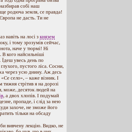
 а тоді одна програна битва
 назбирав собі наш
 ще родюча земля, се правда!
Європа не дасть. Ти не
аз навіть на лосі з
князем
ку, і тому зрозумів сейчас,
нота, наче у тюрмі! Ні
. В кого найсильніші
… Їдеш увесь день по
лухого, пустого ліса. Сосни,
духа через усю днину. Аж десь
Се село», – каже візник. І
м тижня стрітив я на дорозі
и, може, десяток людей на
ів
, а двох хлопів. І подумай
езне, пропаде, і слід за нею
куди захоче, не зможе його
тратить тільки на обсаду
іби вивчену лекцію. Видко, не
цікаво, бо чув, що в цих