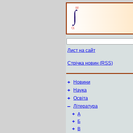
Лист на сайт
Стрічка новин (RSS)
+
Новини
+
Наука
+
Освіта
–
Література
+
А
+
Б
+
В