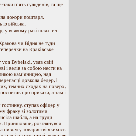
е-таки п’ять гульденів, та ще
ла докори поштаря.
 із війська.
ер, у всякому разі шляхтич.
 Кракова чи Відня не туди
теперечки на Краківське
 von Bybelski, узяв свій
ві і велів за собою нести на
еликою кам’яницею, над
ерепасці довкола бедер, і
их, темних сходах на поверх,
поспитав про прикази, а там і
у гостинну, ступав офіцер у
ому фраку зі золотими
исіла шабля, а на груди
ам. Прийшовши, розглянувся
за пивом у товаристві якихось
на сусідньому столі величаве