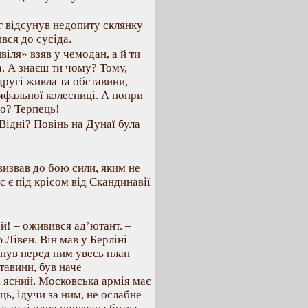
 відсунув недопиту склянку
вся до сусіда.
ивіля» взяв у чемодан, а й ти
а. А знаєш ти чому? Тому,
другі живла та обставини,
мфальної колесниці. А попри
о? Терпець!
 Відні? Повінь на Дунаї була
извав до бою сили, яким не
ас є під крісом від Скандинавії
й! – оживився ад’ютант. –
 Лівен. Він мав у Берліні
нув перед ним увесь план
тавини, був наче
і ясний. Московська армія має
ь, ідучи за ним, не ослабне