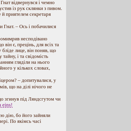
 Гнат відвернувся і чемно
устив із рук склянки з пивом.
е й приятелем секретаря
и Гнат. – Ось і побачилися
промимрив несподівано
 він є, прецінь, для всіх та
 бліде лице, він поняв, що
тайну, і та свідомість
ванням гляділи на нього
йного у кількох словах,
іцером? – допитувалися, у
мів, що на ділі нічого не
що згинув під Ляндсгутом чи
 eins!
сю дію, бо його зайняли
ері. По якімсь часі