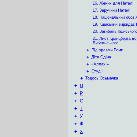
16. Жених для Наталі
17. Заручини Наталі
18. Національний обов’
19. Кшиський відкидає
20. Загибель Кшиськог
21. Лист Кранцберга до
Бибельського
+
Під орлами Роми
+
Діти Одіна
+
«Аллах!»
+
Студії
+
Тодось Осьмачка
+
П
+
Р
+
С
+
Т
+
У
+
Ф
+
Х