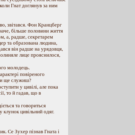
коли Гнат доглянув за ним
ю, звітався. Фон Кранцберг
дначе, більше половини життя
ом, а, радше, секретарем
цер та образована людина,
дався він радше на урядовця,
полиняле лице прояснилося,
ого молодець.
характері повіреного
 ти ще служиш?
ступити у цивілі, але пока
ї, то й гадав, що в
діється та говориться
у клунок цивільний одяг.
ик. Се Зухер пізнав Гната і