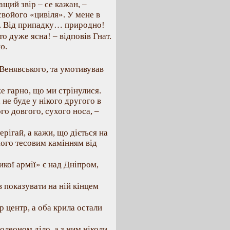
ащий звір – се кажан, –
свойого «цивіля». У мене в
з. Від припадку… природно!
то дуже ясна! – відповів Гнат.
ю.
 Венявського, та умотивував
же гарно, що ми стрінулися.
 не буде у нікого другого в
ого довгого, сухого носа, –
ерігай, а кажи, що діється на
аного тесовим камінням від
кої армії» є над Дніпром,
 показувати на ній кінцем
 центр, а оба крила остали
олеоном діло, а з ним ніколи