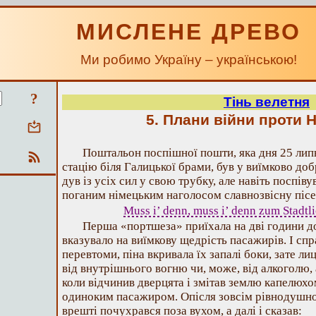
МИСЛЕНЕ ДРЕВО
Ми робимо Україну – українською!
?
Тінь велетня
5. Плани війни проти 
Поштальон поспішної пошти, яка дня 25 лип
стацію біля Галицької брами, був у виїмково до
дув із усіх сил у свою трубку, але навіть поспів
поганим німецьким наголосом славнозвісну пісе
Muss i’ denn, muss i’ denn zum Stadt
Перша «портшеза» приїхала на дві години до
вказувало на виїмкову щедрість пасажирів. І спра
перевтоми, піна вкривала їх запалі боки, зате л
від внутрішнього вогню чи, може, від алкоголю, а
коли відчинив дверцята і змітав землю капелюх
одиноким пасажиром. Опісля зовсім рівнодушно
врешті почухрався поза вухом, а далі і сказав: