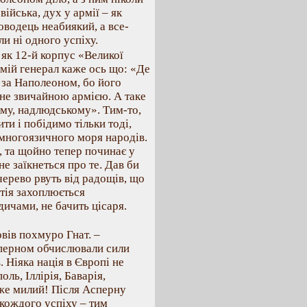
війська, дух у армії – як
ководець неабиякий, а все-
ли ні одного успіху.
 як 12-й корпус «Великої
е мій генерал каже ось що: «Де
е за Наполеоном, бо його
 не звичайною армією. А таке
му, надлюдському». Тим-то,
ити і побідимо тільки тоді,
многоязичного моря народів.
, та щойно тепер починає у
не заїкнеться про те. Дав би
черево рвуть від радощів, що
атія захоплюється
дичами, не бачить цісаря.
повів похмуро Гнат. –
Асперном обчислювали сили
 Ніяка нація в Європі не
оль, Іллірія, Баварія,
оже милий! Після Асперну
 кождого успіху – тим