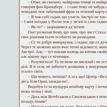
– Отже, як сказано, найкраща птиця та найкр
говорив фон Кранцберг, – і саме тому не забудь 
чемодані теж табачковий фрак та зелений карту
– Я теж собі гадав, що участь Австрії не так-
– І моя поїздка у Росію теж у зв’язі зі сією гадко
– Як-то? – зацікавився ад’ютант.
Гнат розказав йому, що знав, про лист Стаха
своє рішення їхати особисто на розвідини.
– Се ти добре виміркував, і гадаю, що се ду
Через те можемо мати вчас точні відомості, яких
Австрії. Але, – тут поклав палець на кінчик свой
але нікому про се нічичирк.
– Розуміється! Та ти мене не висилай і не ост
ділі. Я зі села, не забитого дошками, а замуров
усього світа.
– Що нового, питаєш? А ось що! Центр «Вели
десь біля Орші, пожди-но!..
Видобув із-за мундура штабову карту і почав
ножа точки і лінії.
– Десь між Вітебськом а Смоленськом є тепер
позаду, поняв?
– Правду кажучи, не дуже. Все-таки се з Нап