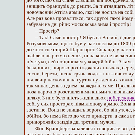
до того, що сам стане слабшим від побідженого,
знищить французів до решти. За п’ятнадцять літ
новочасний Аттіла армію, якої не носила на собі
Але раз вона провалиться, так другої такої йому 
забувай на дві річи: московська зима і простір!
– Простір?
– Так! Саме простір! Я був на Волині, їздив р
Розумовським, що то був у нас послом до 1809 ро
до чого гне старий Шарнгорст. Справді, у нас тіс
шаблею не розмахнешся, ні на коня не вискочиш
п’ястуки, сей побідником у кождій бійці. А там
бездонних, широко роз’їжджених шляхах, серед г
сосни, берези, пісок, грязь, вода – і ні живого 
під вечір наскочиш на гурток нужденних хижин: «
так минає день за днем, завжди те саме. Протяго
поза нарочно розставленими кіньми та візникам
шляху. З них було шість жидів, двох
побережник
собі у сих просторах півміліонову армію. Вона щ
застигне. Вона не знищить ворога, бо він утече, 
обійти, бо нема його до чого приперти, а сама в
придорожніх заїздів дві третини мужви.
Фон Кранцберг запалився і говорив те все, н
раз і не два балакав уже на сю тему. Гнат слухав 