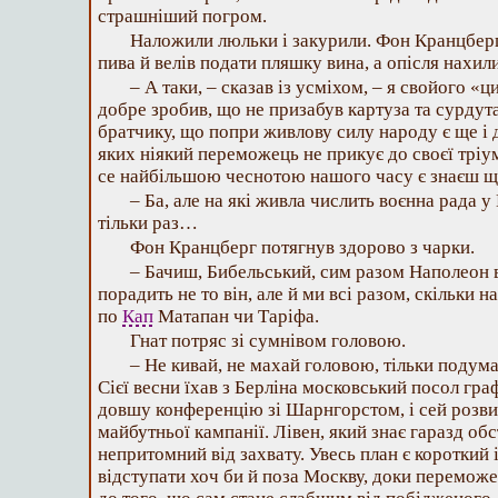
страшніший погром.
Наложили люльки і закурили. Фон Кранцберг
пива й велів подати пляшку вина, а опісля нахили
– А таки, – сказав із усміхом, – я свойого «ц
добре зробив, що не призабув картуза та сурдут
братчику, що попри живлову силу народу є ще і 
яких ніякий переможець не прикує до своєї тріу
се найбільшою чеснотою нашого часу є знаєш щ
– Ба, але на які живла числить воєнна рада у
тільки раз…
Фон Кранцберг потягнув здорово з чарки.
– Бачиш, Бибельський, сим разом Наполеон в
порадить не то він, але й ми всі разом, скільки н
по
Кап
Матапан чи Таріфа.
Гнат потряс зі сумнівом головою.
– Не кивай, не махай головою, тільки подума
Сієї весни їхав з Берліна московський посол граф
довшу конференцію зі Шарнгорстом, і сей розви
майбутньої кампанії. Лівен, який знає гаразд обс
непритомний від захвату. Увесь план є короткий 
відступати хоч би й поза Москву, доки переможец