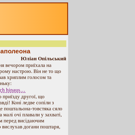
Наполеона
Юліан Опільський
ня вечором приїхала на
брому настрою. Він не то що
ував хриплим голосом та
ньку:
lich hinaus…
 приїзду другої, що
вді! Коні ледве сопіли з
ице поштальона-товстяка сяло
 малі очі плавали у захваті,
ом перед висідаючим
 вислухав догани поштаря,