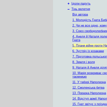
+
Ідоли падуть
–
Тінь велетня
Від автора
1. Молодість Гната Биб
2. Чи не все одно, ком
3. Союз свободолюбних
4. Анеля й Наталя пол
Гната
5. Плани війни проти Н
6. Зустріч із козаками
7. Підготовка польсько
8. Земля і воля
9. Наталя й Анеля діля
10. Марія розкриває св
таємницю
11. У таборі Наполеона
12. Смоленська битва
13. Поразка Наполеона
14. Відступ армії Напо
15. Гнат звітує з поїздк