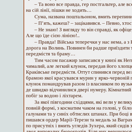
– Та воно все правда, гер постгальтер, але вс
на сій лінії, пішки не ходить…
Сума, названа поштальоном, вмить перепини
– П’ять, кажеш? – зацікавився. – Певно, хтось
– Не знаю! З вигляду то він справді, як офіц
Але що їде сією лінією!..
– Правда! Війська теперечки у нас нема, а з
дорога на Волинь. Повинен би радше приїздити 
передмістя та браму…
Тим часом пасажир записався у книзі як Herr
чималий, але легкий клунок, передав його хлопце
Краківське передмістя. Оттут спинився перед в
брамою якої красувався мурин у ярко-червоній п
клунок помандрував разом із власником по вузьк
де швидко відчинилися двері нумеру. Кімнатний 
побіг за водою і ліхтарем.
За якої півгодини східцями, які вели у велик
повній формі, з косматим чаком на голові, у біл
галунами та у синіх обтислих штанах. При боці в
пишався ордер Марії-Терези та медаль за Вагр
по присутніх і вмить угледів Зухера, який сидів 
двох виповзлих бюрократів. Біля них вершилося 