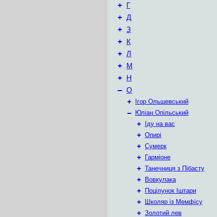
+
Г
+
Д
+
З
+
К
+
Л
+
М
+
Н
–
О
+
Ігор Ольшевський
–
Юліан Опільський
+
Іду на вас
+
Опирі
+
Сумерк
+
Гарміоне
+
Танечниця з Пібасту
+
Вовкулака
+
Поцілунок Іштари
+
Школяр із Мемфісу
+
Золотий лев