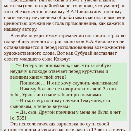
металлы (или, по крайней мере, говорили, что умеют), и
это небезызвестно и самому В.А.Чивилихину; поэтому
связь между неумением обрабатывать металл и высокой
ценностью оружия не столь прямолинейна, как кажется
нашему автору.
В своём неукротимом стремлении поставить страх во
главу общественного строя монголов В.А.Чивилихин не
останавливается и перед использованием возможностей
художественного слова. Вот как Субудай наставляет
своего младшего сына Кокэчу:
"– Теперь ты понимаешь, сын, что за любую
неудачу в походе отвечает перед курултаем и
великим ханом твой отец?
– Понимаю… И я не хочу служить чингизидам!
– Никому больше не говори таких слов! За них
тебе, Урянктаю и мне забьют рот камнями.
– И ты, отец, поэтому служил Темучину, его
сыновьям, а теперь внукам?
– Да, сын. Другой причины у меня не было и нет".
[с. 535]
Эта психологическая зарисовка по сути своей
антиисторична и уводит нас не в начало 13 века, а опять-