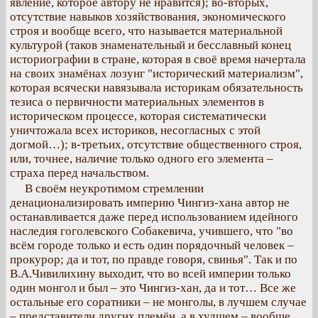
явление, которое автору не нравится); во-вторых,
отсутствие навыков хозяйствования, экономического
строя и вообще всего, что называется материальной
культурой (таков знаменательный и бесславный конец
историографии в стране, которая в своё время начертала
на своих знамёнах лозунг "исторический материализм",
которая всячески навязывала историкам обязательность
тезиса о первичности материальных элементов в
историческом процессе, которая систематически
уничтожала всех историков, несогласных с этой
догмой…); в-третьих, отсутствие общественного строя,
или, точнее, наличие только одного его элемента –
страха перед начальством.
В своём неукротимом стремлении
денационализировать империю Чингиз-хана автор не
останавливается даже перед использованием идейного
наследия гоголевского Собакевича, учившего, что "во
всём городе только и есть один порядочный человек –
прокурор; да и тот, по правде говоря, свинья". Так и по
В.А.Чивилихину выходит, что во всей империи только
один монгол и был – это Чингиз-хан, да и тот… Все же
остальные его соратники – не монголы, в лучшем случае
– представители других племён, а в худшем – вообще