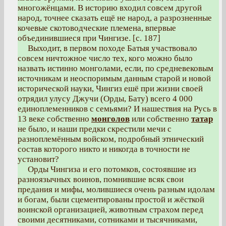
многожёнцами. В историю входил совсем другой
народ, точнее сказать ещё не народ, а разрозненные
кочевые скотоводческие племена, впервые
объединившиеся при Чингизе. [с. 187]
Выходит, в первом походе Батыя участвовало
совсем ничтожное число тех, кого можно было
назвать истинно монголами, если, по средневековым
источникам и неоспоримым данным старой и новой
исторической науки, Чингиз ешё при жизни своей
отрядил улусу Джучи (Орды, Бату) всего 4 000
единоплеменников с семьями? И нашествия на Русь в
13 веке собственно
монголов
или собственно
татар
не было, и наши предки скрестили мечи с
разноплемённым войском, подробный этнический
состав которого никто и никогда в точности не
установит?
Орды Чингиза и его потомков, состоявшие из
разноязычных воинов, помнившие всяк свои
предания и мифы, молившиеся очень разным идолам
и богам, были сцементированы простой и жёсткой
воинской организацией, животным страхом перед
своими десятниками, сотниками и тысячниками,