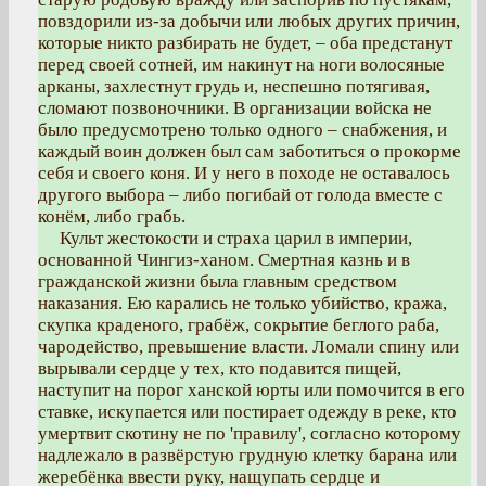
повздорили из-за добычи или любых других причин,
которые никто разбирать не будет, – оба предстанут
перед своей сотней, им накинут на ноги волосяные
арканы, захлестнут грудь и, неспешно потягивая,
сломают позвоночники. В организации войска не
было предусмотрено только одного – снабжения, и
каждый воин должен был сам заботиться о прокорме
себя и своего коня. И у него в походе не оставалось
другого выбора – либо погибай от голода вместе с
конём, либо грабь.
Культ жестокости и страха царил в империи,
основанной Чингиз-ханом. Смертная казнь и в
гражданской жизни была главным средством
наказания. Ею карались не только убийство, кража,
скупка краденого, грабёж, сокрытие беглого раба,
чародейство, превышение власти. Ломали спину или
вырывали сердце у тех, кто подавится пищей,
наступит на порог ханской юрты или помочится в его
ставке, искупается или постирает одежду в реке, кто
умертвит скотину не по 'правилу', согласно которому
надлежало в развёрстую грудную клетку барана или
жеребёнка ввести руку, нащупать сердце и