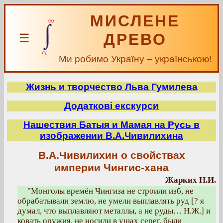
МИСЛЕНЕ
ДРЕВО
☰
Ми робимо Україну – українською!
Жизнь и творчество Льва Гумилева
Додаткові екскурси
Нашествия Батыя и Мамая на Русь в
изображении В.А.Чивилихина
В.А.Чивилихин о свойствах
империи Чингис-хана
Жарких Н.И.
"Монголы времён Чингиза не строили изб, не
обрабатывали землю, не умели выплавлять руд [? я
думал, что выплавляют металлы, а не руды… Н.Ж.] и
ковать оружия, не носили в ушах серег, были