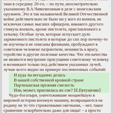
таки в середину 20-го, – по пути, неосмотрительно
указанному В.А.Чивилихиным в деле с монгольским
оружием. Это в так называемой Великой Отечественной
войне действительно не было ни у кого из воинов, не
исключая самых высших офицеров, никакого другого
стимула воевать, кроме пистолета, приставленного к
затылку. Особые лучи, которые испускает дуло
заряженного пистолета и которые до сих пор почему-то
не изучены и не описаны физиками, пробуждают в
советском человеке патриотизм, ненависть к врагу,
геройство и другие полезные качества. Что эти качества
не являются внутренне присущими советскому человеку
и возникают только под действием указанных лучей,
лучше всего видно на примере послевоенных событий:
И куда ты негаданно делась
В нашей собственной кровной стране
Партизанская прежняя смелость
Или, может, приснилась во сне? [Е.Евтушенко]
Чудо-богатыри, уничтожившие мощнейшую в
мировой истории военную машину, возвращаются на
родину не то что стриженными овечками, – нет, такое
сравнение оскорбительно даже для овцы! – а просто