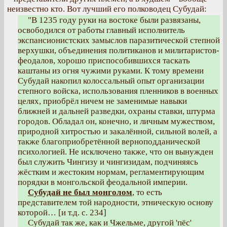
неизвестно кто. Вот лучший его полководец Субудай:
"В 1235 году руки на востоке были развязаны,
освободился от работы главный исполнитель
экспансионистских замыслов паразитической степной
верхушки, объединения политиканов и милитаристов-
феодалов, хорошо приспособившихся таскать
каштаны из огня чужими руками. К тому времени
Субудай накопил колоссальный опыт организации
степного войска, использования пленников в военных
целях, приобрёл ничем не заменимые навыки
ближней и дальней разведки, охраны ставки, штурма
городов. Обладал он, конечно, и личным мужеством,
природной хитростью и закалённой, сильной волей, а
также благоприобретённой верноподданической
психологией. Не исключено также, что он вынужден
был служить Чингизу и чингизидам, подчиняясь
жёстким и жестоким нормам, регламентирующим
порядки в монгольской феодальной империи.
Субудай не был монголом
, то есть
представителем той народности, этническую основу
которой… [и т.д. с. 234]
Субудай так же, как и Чжельме, другой 'пёс'