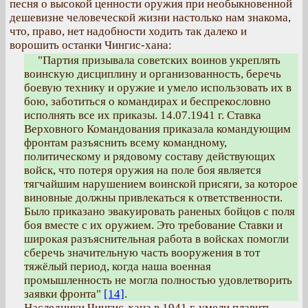
песня о высокой ценности оружия при необыкновенной
дешевизне человеческой жизни настолько нам знакома,
что, право, нет надобности ходить так далеко и
ворошить останки Чингис-хана:
"Партия призывала советских воинов укреплять
воинскую дисциплину и организованность, беречь
боевую технику и оружие и умело использовать их в
бою, заботиться о командирах и беспрекословно
исполнять все их приказы. 14.07.1941 г. Ставка
Верховного Командования приказала командующим
фронтам разъяснить всему командному,
политическому и рядовому составу действующих
войск, что потеря оружия на поле боя является
тягчайшим нарушением воинской присяги, за которое
виновные должны привлекаться к ответственности.
Было приказано эвакуировать раненых бойцов с поля
боя вместе с их оружием. Это требование Ставки и
широкая разъяснительная работа в войсках помогли
сберечь значительную часть вооружения в тот
тяжёлый период, когда наша военная
промышленность не могла полностью удовлетворить
заявки фронта"
[14]
.
Наследники Чингис-хана в 1941 г. умели плавить