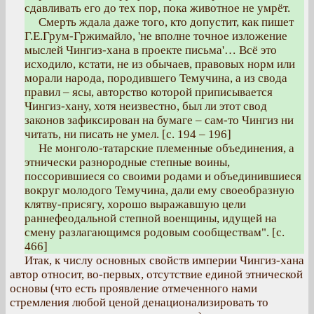
сдавливать его до тех пор, пока животное не умрёт.
Смерть ждала даже того, кто допустит, как пишет
Г.Е.Грум-Гржимайло, 'не вполне точное изложение
мыслей Чингиз-хана в проекте письма'… Всё это
исходило, кстати, не из обычаев, правовых норм или
морали народа, породившего Темучина, а из свода
правил – ясы, авторство которой приписывается
Чингиз-хану, хотя неизвестно, был ли этот свод
законов зафиксирован на бумаге – сам-то Чингиз ни
читать, ни писать не умел. [с. 194 – 196]
Не монголо-татарские племенные объединения, а
этнически разнородные степные воины,
поссорившиеся со своими родами и объединившиеся
вокруг молодого Темучина, дали ему своеобразную
клятву-присягу, хорошо выражавшую цели
раннефеодальной степной военщины, идущей на
смену разлагающимся родовым сообществам". [с.
466]
Итак, к числу основных свойств империи Чингиз-хана
автор относит, во-первых, отсутствие единой этнической
основы (что есть проявление отмеченного нами
стремления любой ценой денационализировать то