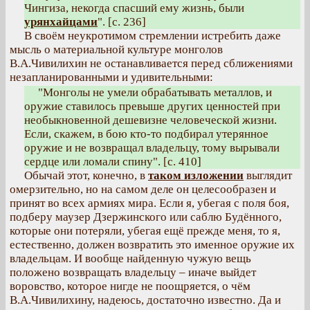
Чингиза, некогда спасший ему жизнь, были
урянхайцами
". [с. 236]
В своём неукротимом стремлении истребить даже
мысль о материальной культуре монголов
В.А.Чивилихин не останавливается перед сближениями
незапланированными и удивительными:
"Монголы не умели обрабатывать металлов, и
оружие ставилось превыше других ценностей при
необыкновенной дешевизне человеческой жизни.
Если, скажем, в бою кто-то подбирал утерянное
оружие и не возвращал владельцу, тому вырывали
сердце или ломали спину". [с. 410]
Обычай этот, конечно, в
таком изложении
выглядит
омерзительно, но на самом деле он целесообразен и
принят во всех армиях мира. Если я, убегая с поля боя,
подберу маузер Дзержинского или саблю Будённого,
которые они потеряли, убегая ещё прежде меня, то я,
естественно, должен возвратить это именное оружие их
владельцам. И вообще найденную чужую вещь
положено возвращать владельцу – иначе выйдет
воровство, которое нигде не поощряется, о чём
В.А.Чивилихину, надеюсь, достаточно известно. Да и