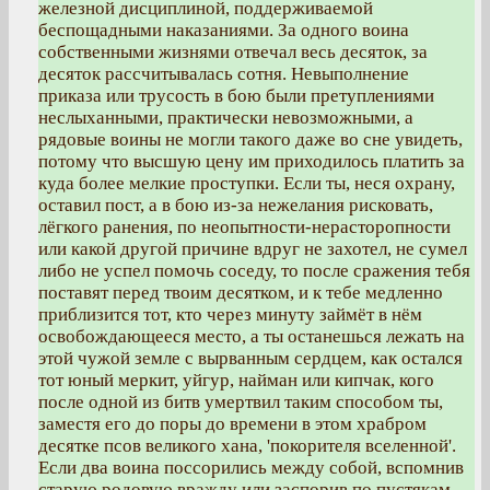
железной дисциплиной, поддерживаемой
беспощадными наказаниями. За одного воина
собственными жизнями отвечал весь десяток, за
десяток рассчитывалась сотня. Невыполнение
приказа или трусость в бою были претуплениями
неслыханными, практически невозможными, а
рядовые воины не могли такого даже во сне увидеть,
потому что высшую цену им приходилось платить за
куда более мелкие проступки. Если ты, неся охрану,
оставил пост, а в бою из-за нежелания рисковать,
лёгкого ранения, по неопытности-нерасторопности
или какой другой причине вдруг не захотел, не сумел
либо не успел помочь соседу, то после сражения тебя
поставят перед твоим десятком, и к тебе медленно
приблизится тот, кто через минуту займёт в нём
освобождающееся место, а ты останешься лежать на
этой чужой земле с вырванным сердцем, как остался
тот юный меркит, уйгур, найман или кипчак, кого
после одной из битв умертвил таким способом ты,
заместя его до поры до времени в этом храбром
десятке псов великого хана, 'покорителя вселенной'.
Если два воина поссорились между собой, вспомнив
старую родовую вражду или заспорив по пустякам,