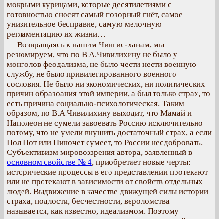
мокрыми курицами, которые десятилетиями с
готовностью сносят самый позорный гнёт, самое
унизительное бесправие, самую мелочную
регламентацию их жизни…
Возвращаясь к нашим Чингис-ханам, мы
резюмируем, что по В.А.Чивилихину не было у
монголов феодализма, не было чести нести военную
службу, не было привилегированного военного
сословия. Не было ни экономических, ни политических
причин образоания этой империи, а был только страх, то
есть причина социально-психологическая. Таким
образом, по В.А.Чивилихину выходит, что Мамай и
Наполеон не сумели завоевать Россию исключительно
потому, что не умели внушить достаточный страх, а если
Пол Пот или Пиночет сумеет, то России несдобровать.
Субъективизм мировоззрения автора, заявленный в
основном свойстве № 4
, приобретает новые черты:
исторические процессы в его представлении протекают
или не протекают в зависимости от свойств отдельных
людей. Выдвижение в качестве движущей силы истории
страха, подлости, бесчестности, вероломства
называется, как известно, идеализмом. Поэтому