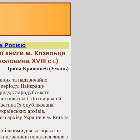
а Росією
ї книги м. Козельця
оловина XVIII ст.)
Ірина Кривошея (Умань)
інних та надзвичайно
о періоду. Найкраще
ряду, Стародубського
риспільської, Лохвицької й
астина їх опублікована,
країнських архівів,
о архіву України в м. Київ та
спільними для козацької та
 книг записів почалося лише з