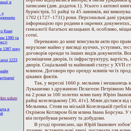
нції в
записами (див. додаток 1). Усього з актової книги
бурмістрів, 51 райці та 45 лавників, які виконув
. у
1702 (1727–1731) роки. Персональні дані урядн
ідженнях
інформацією про родини в окремих документах,
генеалогії багатьох козацьких й, особливо, міща
го Края
сотні.
ри 1380 та
Переважно до книг вписували акти про право
ексті
нерухоме майно у вигляді купчих, уступних, тест
р 1387 року
договорів оренди та інших видів документів. В
розміщення дворів, їх інфраструктуру, вартість, 
Калці 1223
дворів. Соціальний та майновий статус у XVII ст
млином. Договори про оренду млинів чи їх прод
 майя
цікавих фактів.
нтікапеї
Так, у вересні 1660 р. мельник і мешканець 
Лукашенко з дружиною Пелагеєю Петрівною Мел
на 2 роки за 100 золотих млин пану Юрію Івано
Non solum
райці козелецькому [30, 41v]. Млин дістався від
Мельника. Стояв на міській Козелецькій греблі н
шла в
Охрімом Котляром біля млина Івана Борсука. У м
ой
він потребував ремонту та добудови.
В угоді прописано, що Юрій Іванович зобов
дранню, вставити нові двері, постачати для млин