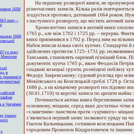
На першому розвороті книги, не пронумеров
різночасових записів. Кілька разів повторюється 
травня 1658
згадується протокол, датований 1664 роком. Ну
з наступного розвороту, що містить актовий запи
663 року –
ої
Хронологічно записи в актовій книзі охоплю
1765 р., але між 1702 і 1725 рр. – перерва. Факт
анщини 1666
книзі припинився в 1702 р. Перед ним на вільних 
ковської
Набок вписав кілька своїх купчих. Стандартні й 
здійснених протягом 1725–1731 рр. полковнико
67-го року
а Миколая
Танським, становлять окремий пізніший блок. П
документи: купча 1765 р., якою Феодосія Петрі
ські
спадкові козацькі грунти, розміщені поблизу хут
од» в
Федору Закревському; судовий розгляд про мли
о перемир’я
Мокієвського на Козелецькій греблі 1729 р. Оста
окументації
1686 р., а на кінцевому розвороті послідовно в
(30.01.1719) та короткі записи по арешти майна з
ссийской
графии
Починається актова книга березневими запис
 в Чигирині
основному, міщани, серед яких достатньо чітко 
«славетним» панством проти «уцтивого» міщанст
у Іоанну
з’являється перший запис полкового уряду на чо
ького
Гнатом Кальницьким, сотником козелецьким Па
городовим Прокопом Кіндратовичем та іншими 
 у