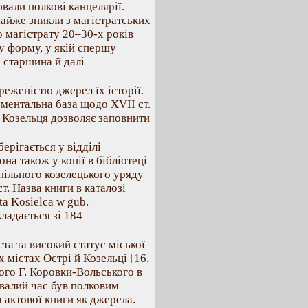
вали полкові канцелярії.
айже зникли з магістратських
о магістрату 20–30-х років
лу форму, у якій спершу
 старшина й далі
реженістю джерел їх історії.
ументальна база щодо XVII ст.
 Козельця дозволяє заповнити
ерігається у відділі
на також у копії в бібліотеці
пільного козелецького уряду
. Назва книги в каталозі
a Kosielca w gub.
кладається зі 184
та та високий статус міської
 містах Острі й Козельці [16,
ого Г. Коровки-Вольського в
ривалий час був полковим
 актової книги як джерела.