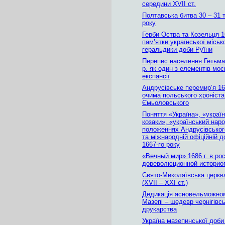
середини ХVІІ ст.
Полтавська битва 30 – 31 
року
Герби Остра та Козельця 1
пам’ятки української міськ
геральдики доби Руїни
Перепис населення Гетьм
р. як один з елементів мос
експансії
Андрусівське перемир’я 16
очима польського хроніст
Ємьоловського
Поняття «Україна», «україн
козаки», «український нар
положеннях Андрусівськог
та міжнародній офіційній д
1667-го року
«Вечный мир» 1686 г. в ро
дореволюционной историо
Свято-Миколаївська церква
(XVII – XXI ст.)
Дедикація ясновельможном
Мазепі – шедевр чернігівс
друкарства
Україна мазепинської доби