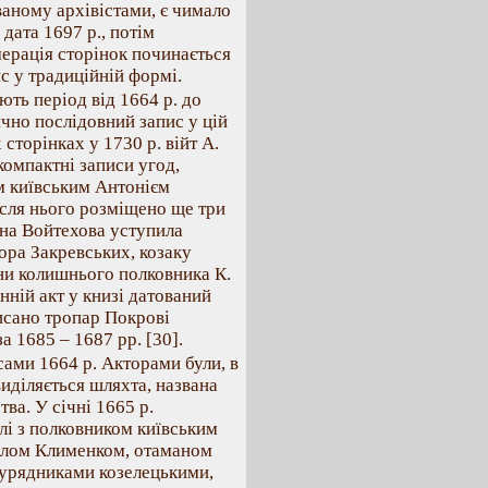
аному архівістами, є чимало
дата 1697 р., потім
мерація сторінок починається
с у традиційній формі.
ють період від 1664 р. до
ично послідовний запис у цій
сторінках у 1730 р. війт А.
компактні записи угод,
м київським Антонієм
ісля нього розміщено ще три
вна Войтехова уступила
ора Закревських, козаку
ни колишнього полковника К.
нній акт у книзі датований
писано тропар Покрові
а 1685 – 1687 рр. [30].
ами 1664 р. Акторами були, в
виділяється шляхта, названа
ва. У січні 1665 р.
лі з полковником київським
влом Клименком, отаманом
урядниками козелецькими,