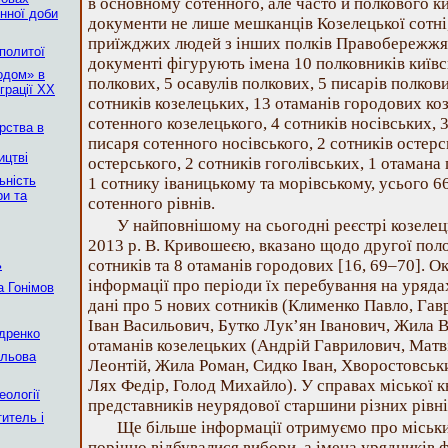
в основному сотенного, але часто й полкового к
єнної доби
документи не лише мешканців Козелецької сотні,
приїжджих людей з інших полків Правобережжя
сполитої
документі фігурують імена 10 полковників київсь
одом» в
полкових, 5 осавулів полкових, 5 писарів полков
грації ХХ
сотників козелецьких, 13 отаманів городових коз
сотенного козелецького, 4 сотників носівських, 3
ерства в
писаря сотенного носівського, 2 сотників остер
ицтві
остерського, 2 сотників гоголівських, 1 отамана
ьність
1 сотнику іваницькому та морівському, усього 6
ри та
сотенного рівнів.
У найповнішому на сьогодні реєстрі козелец
2013 р. В. Кривошеєю, вказано щодо другої поло
сотників та 8 отаманів городових [16, 69–70]. 
ь
інформації про періоди їх перебування на урядах
 Гонімов
дані про 5 нових сотників (Клименко Павло, Га
Іван Васильович, Бутко Лук’ян Іванович, Жила В
ндренко
отаманів козелецьких (Андрій Гаврилович, Матв
ільова
Леонтій, Жила Роман, Сидко Іван, Хворостовськ
Лях Федір, Голод Михайло). У справах міської к
еології
представників неурядової старшини різних рівнів
итель і
Ще більше інформації отримуємо про міськ
порічно відбувалися вибори, а імена урядників