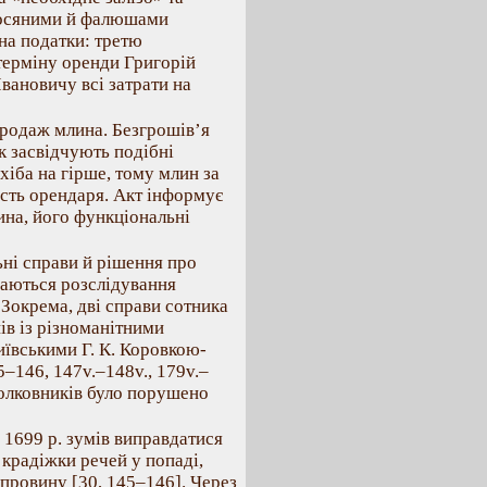
росяними й фалюшами
на податки: третю
 терміну оренди Григорій
ановичу всі затрати на
 продаж млина. Безгрошів’я
к засвідчують подібні
хіба на гірше, тому млин за
ість орендаря. Акт інформує
лина, його функціональні
ьні справи й рішення про
ічаються розслідування
Зокрема, дві справи сотника
ів із різноманітними
ївськими Г. К. Коровкою-
5–146, 147v.–148v., 179v.–
полковників було порушено
 1699 р. зумів виправдатися
 крадіжки речей у попаді,
 провину [30, 145–146]. Через