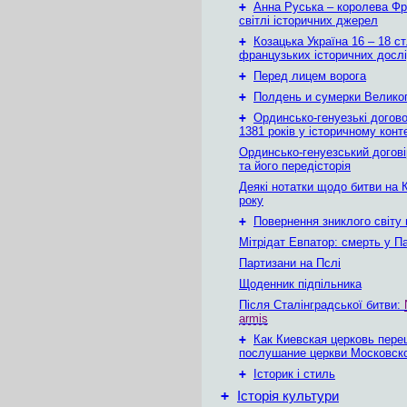
+
Анна Руська – королева Фра
світлі історичних джерел
+
Козацька Україна 16 – 18 ст
французьких історичних досл
+
Перед лицем ворога
+
Полдень и сумерки Велико
+
Ординсько-генуезькі догово
1381 років у історичному конт
Ординсько-генуезський догові
та його передісторія
Деякі нотатки щодо битви на 
року
+
Повернення зниклого світу
Мітрідат Евпатор: смерть у Па
Партизани на Пслі
Щоденник підпільника
Після Сталінградської битви:
armis
+
Как Киевская церковь пере
послушание церкви Московск
+
Історик і стиль
+
Історія культури