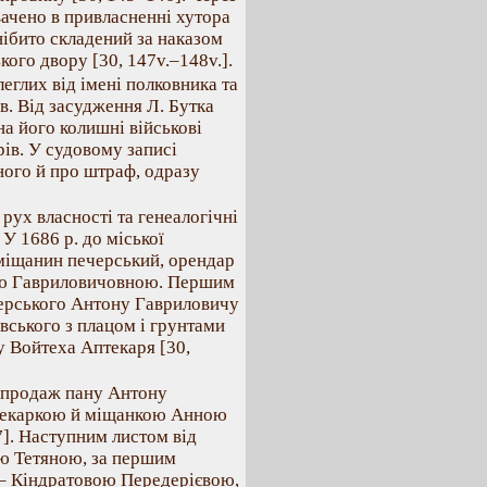
увачено в привласненні хутора
нібито складений за наказом
кого двору [30, 147v.–148v.].
еглих від імені полковника та
в. Від засудження Л. Бутка
а його колишні військові
ів. У судовому записі
ного й про штраф, одразу
рух власності та генеалогічні
У 1686 р. до міської
міщанин печерський, орендар
єю Гавриловичовною. Першим
ечерського Антону Гавриловичу
вського з плацом і грунтами
у Войтеха Аптекаря [30,
ив продаж пану Антону
птекаркою й міщанкою Анною
]. Наступним листом від
ою Тетяною, за першим
– Кіндратовою Передерієвою,