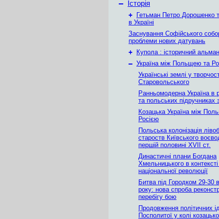
–
Історія
+
Гетьман Петро Дорошенко т
в Україні
Заснування Софійського собор
проблеми нових датувань
+
Купола : історичний альма
–
Україна між Польщею та Ро
Українські землі у творчо
Старовольського
Ранньомодерна Україна в 
та польських підручниках з
Козацька Україна між Пол
Росією
Польська колонізація ліво
староств Київського воєво
першій половині ХVII ст.
Династичні плани Богдана
Хмельницького в контексті
національної революції
Битва під Городком 29-30 
року: нова спроба реконстр
перебігу бою
Продовження політичних ід
Посполитої у колі козацьк