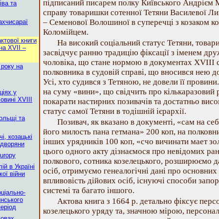
підписаний писарем полку Київського Андрієм 
іва та
справу товаришки сотенної Тетяни Василевої Л
– Семенової Волошиної в суперечці з козаком 
ахчисараї
Коломійцем.
ктової книги
На високий соціальний статус Тетяни, товар
на XVII –
засвідчує ранню традицію фіксації з іменем дру
чоловіка, що стане нормою в документах XVIII ст
 року на
полковника в судовій справі, що вносився нею до
Усі, хто судився з Тетяною, не довели її провини
на суму «вини», що свідчить про кількаразовий 
ціях у
овині ХVIII
покарати настирних позивачів та достатньо висо
статус самої Тетяни в тодішній ієрархії.
ольщі та
Позивач, як вказано в документі, «сам на с
його милость пана гетмана» 200 коп, на полковни
і, козацькі
інших урядників 100 коп, «счо вичинати мает зол
 дворяни
цього одного акту дізнаємося про невідомих ра
Europy
полкового, сотника козелецького, розширюємо д
ій в Україні
осіб, отримуємо генеалогічні дані про основних 
кої війни
впливовість дійових осіб, існуючі способи запор
системі та багато іншого.
оціально-
инського
Актова книга з 1664 р. детально фіксує перс
еріод
козелецького уряду та, значною мірою, персонал
мовах