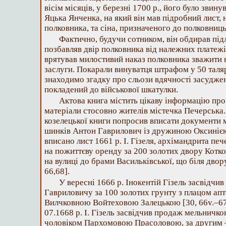
вісім місяців, у березні 1700 р., його було звин
Яцька Янченка, на який він мав підробний лист, 
полковника, та сіна, призначеного до полковниць
Фактично, будучи сотником, він обдирав підл
позбавляв двір полковника від належних платежі
врятував милостивий наказ полковника зважити н
заслуги. Покарали винуватця штрафом у 50 таляр
знаходимо згадку про сльози вдячності засудже
покладений до військової шкатулки.
Актова книга містить цікаву інформацію про 
матеріали стосовно жителів містечка Печерська. 
козелецької книги попросив вписати документи 
шинків Антон Гаврилович із дружиною Оксині
вписано лист 1661 р. І. Гізеля, архімандрита п
на пожиттєву оренду за 200 золотих двору Котко
на вулиці до брами Васильківської, що біля двор
66,68].
У вересні 1666 р. Інокентій Гізель засвідч
Гавриловичу за 100 золотих грунту з плацом а
Вилчковною Войтеховою Залецькою [30, 66v.–67
07.1668 р. І. Гізель засвідчив продаж мельничк
чоловіком Пархомовою Прасоловою, за другим 