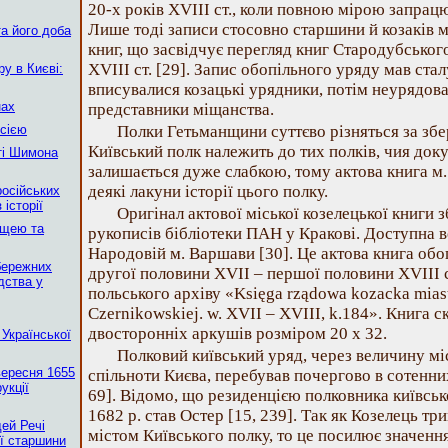
20-х років XVIII ст., коли повною мірою запрацю
Лише тоді записи стосовно старшини й козаків м
а його доба
книг, що засвідчує перегляд книг Стародубськог
XVIII ст. [29]. Запис обопільного уряду мав ста
у в Києві:
вписувалися козацькі урядники, потім неурядова
нах
представники міщанства.
сією
Полки Гетьманщини суттєво різняться за збе
Київський полк належить до тих полків, чия док
сті Шимона
залишається дуже слабкою, тому актова книга м.
деякі лакуни історії цього полку.
російських
 історії
Оригінал актової міської козелецької книги зб
ьщею та
рукописів бібліотеки ПАН у Кракові. Доступна во
Народовій м. Варшави [30]. Це актова книга обо
бережних
другої половини XVII – першої половини XVIII ст
дства у
польського архіву «Księga rządowa kozacka miast
Czernikowskiej. w. XVII – XVIII, k.184». Книга с
двосторонніх аркушів розміром 20 х 32.
 Української
Полковий київський уряд, через величину міс
вересня 1655
спільноти Києва, перебував почергово в сотенних
укції
69]. Відомо, що резиденцією полковника київськ
1682 р. став Остер [15, 239]. Так як Козелець т
ей Речі
містом Київського полку, то це посилює значення
ої старшини