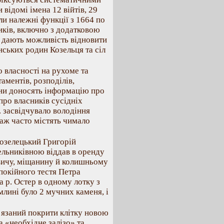
 відомі імена 12 війтів, 29
али належні функції з 1664 по
иків, включно з додатковою
 дають можливість відновити
нських родин Козельця та сіл
 власності на рухоме та
аментів, розподілів,
они доносять інформацію про
про власників сусідніх
. засвідчувало володіння
аж часто містять чимало
козелецький Григорій
ьниківною віддав в оренду
вичу, міщанину й колишньому
 покійного тестя Петра
а р. Остер в одному лотку з
лині було 2 мучних каменя, і
’язаний покрити клітку новою
а «необхідне залізо» та