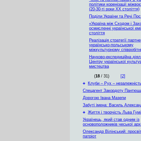
політики коренізації міжво
(20-30-ті роки ХХ століття)
Поділи України та Речі По
«Україна між Сходом і Зах
осмисленні української емі
століття
Реалізація стратегії партн
українсько-польському
міжкультурному співробітн
Науково-експедиційна діял
Центру української культу
мистецтва
(
18
/ 31)
[2]
+
Клуби – Рух – незалежніст
Спецагент Закордоту Пантюша
Дорогою Івана Мазепи
Забуті імена: Василь Алекса
+
Життя і творчість Льва Гум
Українець, який став одним із
основоположників чеської арх
Олександр Вілінський: просвіт
патріот