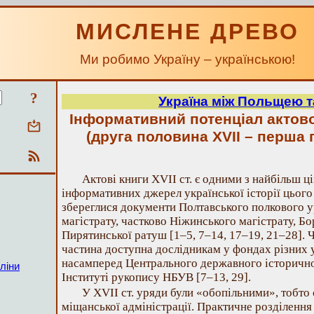
МИСЛЕНЕ ДРЕВО
Ми робимо Україну – українською!
?
Україна між Польщею т
Інформативний потенціал актово
(друга половина XVII – перша п
Актові книги XVII ст. є одними з найбільш ц
інформативних джерел української історії цьог
збереглися документи Полтавського полкового у
магістрату, частково Ніжинського магістрату, Бо
Пирятинської ратуш [1–5, 7–14, 17–19, 21–28]. Ч
частина доступна дослідникам у фондах різних у
насамперед Центрального державного історичног
ліни
Інституті рукопису НБУВ [7–13, 29].
У XVII ст. уряди були «обопільними», тобто 
міщанської адміністрації. Практичне розділення