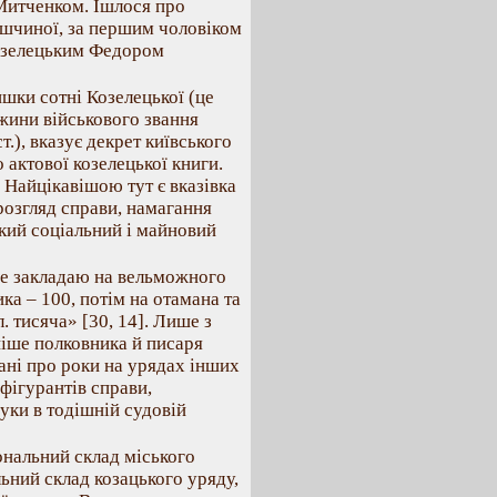
Митченком. Ішлося про
ишчиної, за першим чоловіком
козелецьким Федором
ишки сотні Козелецької (це
жини військового звання
.), вказує декрет київського
 актової козелецької книги.
. Найцікавішою тут є вказівка
розгляд справи, намагання
кий соціальний і майновий
ебе закладаю на вельможного
ка – 100, потім на отамана та
. тисяча» [30, 14]. Лише з
ніше полковника й писаря
ані про роки на урядах інших
фігурантів справи,
уки в тодішній судовій
ональний склад міського
ьний склад козацького уряду,