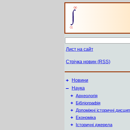
Лист на сайт
Стрічка новин (RSS)
+
Новини
–
Наука
+
Археологія
+
Бібліографія
+
Допоміжні історичні дисцип
+
Економіка
+
Історичні джерела