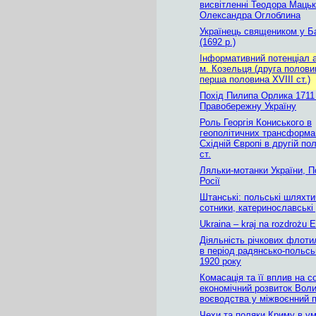
висвітленні Теодора Мацьк
Олександра Оглоблина
Українець священиком у Б
(1692 р.)
Інформативний потенціал а
м. Козельця (друга полови
перша половина XVIII ст.)
Похід Пилипа Орлика 1711
Правобережну Україну
Роль Георгія Кониського в
геополітичних трансформа
Східній Європі в другій пол
ст.
Ляльки-мотанки України, П
Росії
Штанські: польські шляхтич
сотники, катеринославські
Ukraina – kraj na rozdrożu 
Діяльність річкових флотил
в період радянсько-польсь
1920 року
Комасація та її вплив на с
економічний розвиток Вол
воєводства у міжвоєнний п
Чехи та поляки Криму в у