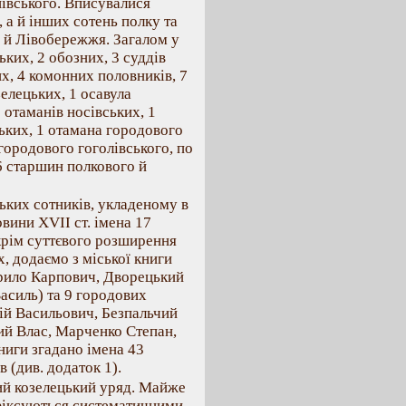
иївського. Вписувалися
 а й інших сотень полку та
 й Лівобережжя. Загалом у
ких, 2 обозних, 3 суддів
их, 4 комонних половників, 7
елецьких, 1 осавула
 отаманів носівських, 1
ських, 1 отамана городового
 городового гоголівського, по
6 старшин полкового й
ьких сотників, укладеному в
вини XVII ст. імена 17
Окрім суттєвого розширення
, додаємо з міської книги
врило Карпович, Дворецький
асиль) та 9 городових
ій Васильович, Безпальчий
ий Влас, Марченко Степан,
ниги згадано імена 43
 (див. додаток 1).
ий козелецький уряд. Майже
 фіксуються систематичними