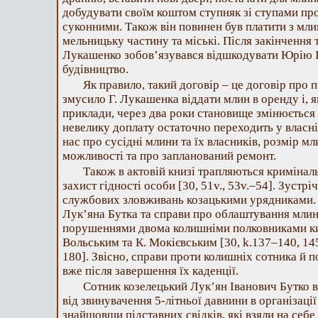
добудувати своїм коштом ступняк зі ступами п
суконними. Також він повинен був платити з мли
мельницьку частину та міські. Після закінчення
Лукашенко зобов’язувався відшкодувати Юрію Ів
будівництво.
Як правило, такий договір – це договір про
змусило Г. Лукашенка віддати млин в оренду і, я
приклади, через два роки становище змінюється 
невелику доплату остаточно переходить у власн
нас про сусідні млини та їх власників, розмір м
можливості та про запланований ремонт.
Також в актовій книзі трапляються кримінал
захист гідності особи [30, 51v., 53v.–54]. Зустр
службових зловживань козацькими урядниками. 
Лук’яна Бутка та справи про облаштування млин
порушеннями двома колишніми полковниками ки
Вольським та К. Мокієвським [30, k.137–140, 14
180]. Звісно, справи проти колишніх сотника й 
вже після завершення їх каденції.
Сотник козелецький Лук’ян Іванович Бутко в
від звинувачення 5-літньої давнини в організації
знайшовши підставних свідків, які взяли на себе