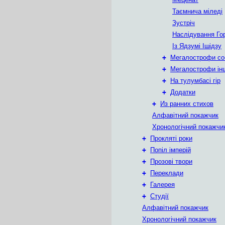
Таємнича міледі
Зустріч
Наслідування Го
Із Ядзумі Ішідзу
+
Мегалострофи со
+
Мегалострофи ін
+
На тулумбасі гір
+
Додатки
+
Из ранних стихов
Алфавітний покажчик
Хронологічний покажчи
+
Прокляті роки
+
Попіл імперій
+
Прозові твори
+
Переклади
+
Галерея
+
Студії
Алфавітний покажчик
Хронологічний покажчик