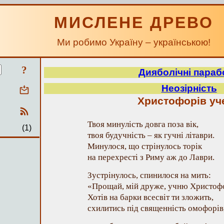
МИСЛЕНЕ ДРЕВО
Ми робимо Україну – українською!
?
Дияболічні параб
Неозірність
Христофорів уч
Твоя минулість довга поза вік,
(1)
твоя будучність – як гучні літаври.
Минулося, що стрінулось торік
на перехресті з Риму аж до Лаври.
Зустрінулось, спинилося на мить:
«Прощай, мій друже, учню Христоф
Хотів на барки всесвіт ти зложить,
схилитись під священність омофорів