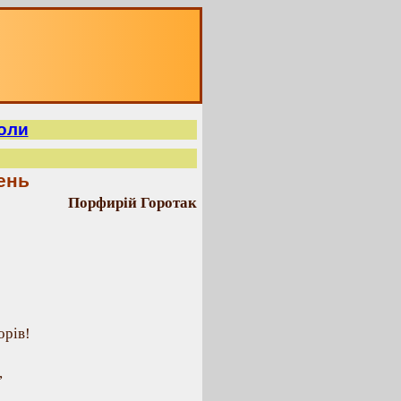
оли
ень
Порфирій Горотак
орів!
,