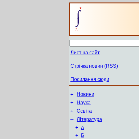
Лист на сайт
Стрічка новин (RSS)
Посилання сюди
+
Новини
+
Наука
+
Освіта
–
Література
+
А
+
Б