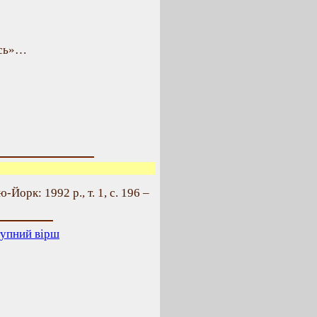
ись»…
-Йорк: 1992 р., т. 1, с. 196 –
упний вірш