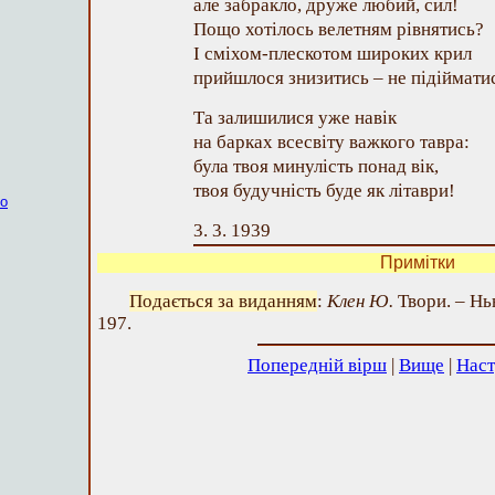
але забракло, друже любий, сил!
Пощо хотілось велетням рівнятись?
І сміхом-плескотом широких крил
прийшлося знизитись – не підіймат
Та залишилися уже навік
на барках всесвіту важкого тавра:
була твоя минулість понад вік,
твоя будучність буде як літаври!
ко
3. 3. 1939
Примітки
Подається за виданням
:
Клен Ю.
Твори. – Нью
197.
Попередній вірш
|
Вище
|
Наст