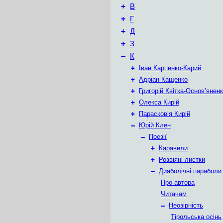
+
В
+
Г
+
Д
+
З
–
К
+
Іван Карпенко-Карий
+
Адріан Кащенко
+
Григорій Квітка-Основ’янен
+
Олекса Кирій
+
Парасковія Кирій
–
Юрій Клен
–
Поезії
+
Каравели
+
Розвіяні листки
–
Дияболічні параболи
Про автора
Читачам
–
Неозірність
Тірольська осінь