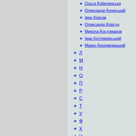
+
Ольга Кобилянська
+
Олександр Кониський
+
Іван Корсак
+
Олександр Корсун
+
Микола Костомаров
+
Іван Котляревський
+
Марко Кропивницький
+
Л
+
М
+
Н
+
О
+
П
+
Р
+
С
+
Т
+
У
+
Ф
+
Х