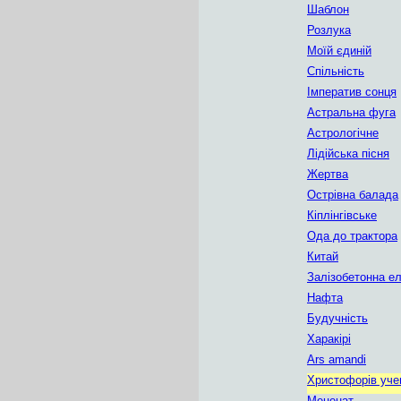
Шаблон
Розлука
Моїй єдиній
Спільність
Імператив сонця
Астральна фуга
Астрологічне
Лідійська пісня
Жертва
Острівна балада
Кіплінгівське
Ода до трактора
Китай
Залізобетонна ел
Нафта
Будучність
Харакірі
Ars amandi
Христофорів уче
Меценат