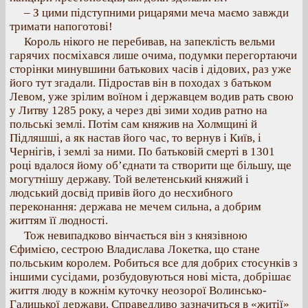
– З цими підступними рицарями меча маємо завжди
тримати напоготові!
Король нікого не перебивав, на запеклість вельми
гарячих посміхався лише очима, подумки перегортаючи
сторінки минувшини батькових часів і дідових, раз уже
його тут згадали. Підростав він в походах з батьком
Левом, уже зрілим воїном і державцем водив рать свою
у Литву 1285 року, а через дві зими ходив ратно на
польські землі. Потім сам княжив на Холмщині й
Підляшші, а як настав його час, то вернув і Київ, і
Чернігів, і землі за ними. По батьковій смерті в 1301
році вдалося йому об’єднати та створити ще більшу, ще
могутнішу державу. Той велетенський княжий і
людський досвід привів його до несхибного
переконання: держава не мечем сильна, а добрим
життям її людності.
Тож невипадково вінчається він з князівною
Єфимією, сестрою Владислава Локетка, що стане
польським королем. Робиться все для добрих стосунків з
іншими сусідами, розбудовуються нові міста, добрішає
життя люду в кожнім куточку неозорої Волинсько-
Галицької держави. Справедливо зазначиться в «житії»