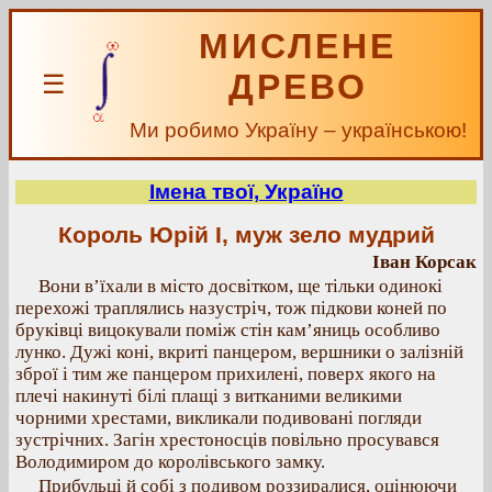
МИСЛЕНЕ
ДРЕВО
☰
Ми робимо Україну – українською!
Імена твої, Україно
Король Юрій І, муж зело мудрий
Іван Корсак
Вони в’їхали в місто досвітком, ще тільки одинокі
перехожі траплялись назустріч, тож підкови коней по
бруківці вицокували поміж стін кам’яниць особливо
лунко. Дужі коні, вкриті панцером, вершники о залізній
зброї і тим же панцером прихилені, поверх якого на
плечі накинуті білі плащі з витканими великими
чорними хрестами, викликали подивовані погляди
зустрічних. Загін хрестоносців повільно просувався
Володимиром до королівського замку.
Прибульці й собі з подивом роззиралися, оцінюючи