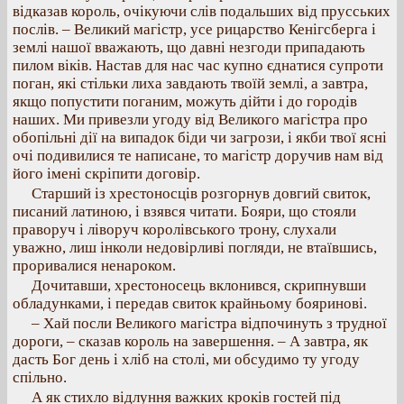
відказав король, очікуючи слів подальших від прусських
послів. – Великий магістр, усе рицарство Кенігсберга і
землі нашої вважають, що давні незгоди припадають
пилом віків. Настав для нас час купно єднатися супроти
поган, які стільки лиха завдають твоїй землі, а завтра,
якщо попустити поганим, можуть дійти і до городів
наших. Ми привезли угоду від Великого магістра про
обопільні дії на випадок біди чи загрози, і якби твої ясні
очі подивилися те написане, то магістр доручив нам від
його імені скріпити договір.
Старший із хрестоносців розгорнув довгий свиток,
писаний латиною, і взявся читати. Бояри, що стояли
праворуч і ліворуч королівського трону, слухали
уважно, лиш інколи недовірливі погляди, не втаївшись,
проривалися ненароком.
Дочитавши, хрестоносець вклонився, скрипнувши
обладунками, і передав свиток крайньому бояринові.
– Хай посли Великого магістра відпочинуть з трудної
дороги, – сказав король на завершення. – А завтра, як
дасть Бог день і хліб на столі, ми обсудимо ту угоду
спільно.
А як стихло відлуння важких кроків гостей під