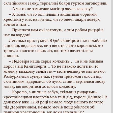
склепіннями замку, терпеливі бояри гуртом заговорили.
– А чи то не замислив магістр якусь каверзу?
– Хтозна, чи то білі плащі з вишитими чорними
хрестами у них на плечах, чи то овечі шкіри поверх
вовчого тіла…
– Приспати нам очі захочуть, а тим робом рицарі в
нас на кордоні.
Легенько пристукнув Юрій скіпетром і заспокійливо
відповів, видавалося, не з висоти свого королівського
трону, а з висоти сивих літ, що тихо шелестіли за
спиною.
– Недовіра наша серце холодить… Та й не близька
дорога від Кенігсберга… То не птахою долетіти, то
коням у важкому залізі іти – вість неминуче матимемо.
Розбурхалася суперечка, гуляли тривожні голоси під
склепінням, вдарялися об лункі стіни і верталися знову
назад, виговоритися хотілося кожному.
– Королю, а чи ти не забув, скільки з рицарями-
хрестоносцями клопотів мав твій дід, король Данило? В
далекому вже 1238 році немало люду нашого полягло
під Дорогичином, немало мечів пощербилося об
панцири хрестоносців, аж доки здолали їх?