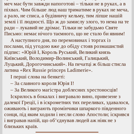
меч має бути завжди напоготові – тільки не в руках, а в
піхвах. Чим більше люд наш триматиме в руках не меча,
а рало, не списа, а будівничу кельму, тим ліпше нашій
землі і її людності. Що ж до замислу злого, то нема на те
ради – лукавий не дрімає. Тільки не забудьмо Святе
Письмо: немає нічого таємного, що не стало би явним!
А наступного дня, по перемовинах і торгах із
послами, під угодою вже до обіду стояв розмашистий
підпис: «Юрій І, Король Руський, Великий князь
Київський, Володимир-Волинський, Галицький,
Луцький, Дорогочинський». На печатці ж більш стисла
латина «Rex Russie princeps Ladimerie».
І перші слова на бенкеті:
– За славного короля Юрія І!
– За Великого магістра доблесних хрестоносців!
Іскрилось в бокалах і вигравало вино, привезене з
далекої Греції, і в іскрометних тих переливах, здавалося,
оживають і виграють промінчики шпаркого південного
сонця, під яким ходили і несли слово Апостоли; іскрився
і вигравав напій, що об’єднував людей аж ніяк не з
близьких країв.