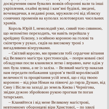
досвідченим оком бувалих вояків оборонні вали та інші
укріплення, охайні вулиці і кам’яні будівлі, зведені,
вочевидячки, в недавні роки, мружили очі від зблиску
сонячних променів на куполах золотоверхих чисельних
храмів.
Король Юрій І, немолодий уже, сивий тою сивиною,
що непомітно переходить, чи навіть перейшла у
крейдяну білизну, з осяйною короною на голові та
скіпетром у руках, сидів на високому троні з
вигадливими візерунками.
– Світлий королю, ми привезли тобі сердечне вітання
від Великого магістра хрестоносців, – попри ковані свої
обладунки посли кланялися легко і вправно, наче одіж у
них була лляна, а не із заліза. – Великий магістр наказав
нам передати побажання здоров’я твоїй королівській
величності та процвітання усій землі, що є під твоєю
короною – від ріки Німан на півночі до гирла Дунаю, від
Сяну і Вісли на заході до земель Києва і Чернігова,
звідки дужою збройовою рукою прогнав ти поган
татарських.
– Кланяйтеся і від мене Великому магістрові,
невтомному оборонцеві віри Христової, – по хвилі