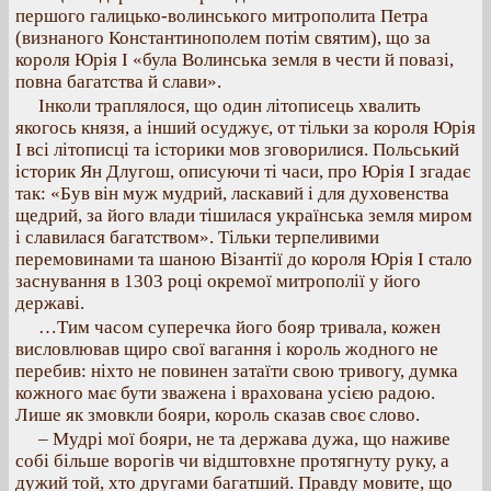
першого галицько-волинського митрополита Петра
(визнаного Константинополем потім святим), що за
короля Юрія І «була Волинська земля в чести й повазі,
повна багатства й слави».
Інколи траплялося, що один літописець хвалить
якогось князя, а інший осуджує, от тільки за короля Юрія
І всі літописці та історики мов зговорилися. Польський
історик Ян Длугош, описуючи ті часи, про Юрія І згадає
так: «Був він муж мудрий, ласкавий і для духовенства
щедрий, за його влади тішилася українська земля миром
і славилася багатством». Тільки терпеливими
перемовинами та шаною Візантії до короля Юрія І стало
заснування в 1303 році окремої митрополії у його
державі.
…Тим часом суперечка його бояр тривала, кожен
висловлював щиро свої вагання і король жодного не
перебив: ніхто не повинен затаїти свою тривогу, думка
кожного має бути зважена і врахована усією радою.
Лише як змовкли бояри, король сказав своє слово.
– Мудрі мої бояри, не та держава дужа, що наживе
собі більше ворогів чи відштовхне протягнуту руку, а
дужий той, хто другами багатший. Правду мовите, що