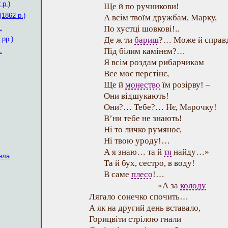
 р.)
Ще й по ручникови!
(1862 р.)
А всім твоїм дружбам, Марку,
.
По хустці шовкові!..
 рр.)
Де ж ти
бариш
?… Може й справ
Під білим камінєм?…
.
Я всім роздам рибарчикам
Все моє перстінє,
Ще й
монество
їм розірву! –
Они відшукають!
Они?… Тебе?… Нє, Марочку!
В’ни тебе не знають!
Ні то личко румяноє,
Ні твою уроду!…
А я знаю… та й
тя
найду…»
ела
Та й бух, сестро, в воду!
В саме
плесо
!…
«А за
колоду
Лягало сонечко спочить…
А як на другий день вставало,
Горицвіти стрілою гнали