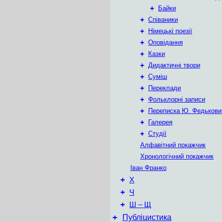
+
Байки
+
Співаники
+
Німецькі поезії
+
Оповідання
+
Казки
+
Дидактичні твори
+
Суміш
+
Переклади
+
Фольклорні записи
+
Переписка Ю. Федькови
+
Галерея
+
Студії
Алфавітний покажчик
Хронологічний покажчик
Іван Франко
+
Х
+
Ч
+
Ш – Щ
+
Публіцистика