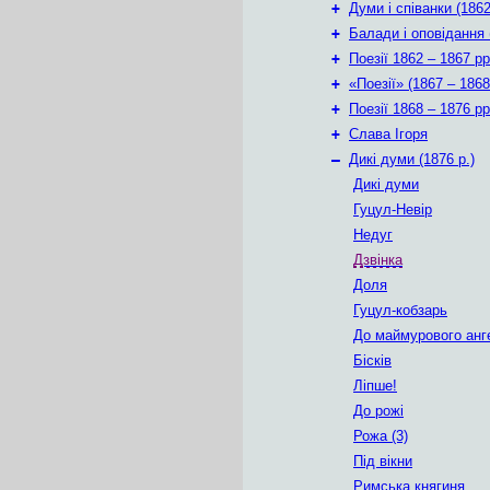
+
Думи і співанки (1862
+
Балади і оповідання 
+
Поезії 1862 – 1867 рр
+
«Поезії» (1867 – 1868
+
Поезії 1868 – 1876 рр
+
Слава Ігоря
–
Дикі думи (1876 р.)
Дикі думи
Гуцул-Невір
Недуг
Дзвінка
Доля
Гуцул-кобзарь
До маймурового анг
Бісків
Ліпше!
До рожі
Рожа (3)
Під вікни
Римська княгиня