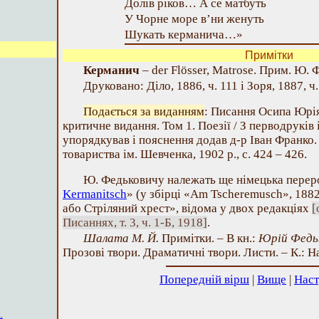
Долів ріков… А се матбуть
У Чорне море в’ни женуть
Шукать керманича…»
Примітки
Керманич
– der Flösser, Matrose. Прим. Ю. 
Друковано: Діло, 1886, ч. 111 і Зоря, 1887, ч. 
Подається за виданням
: Писання Осипа Юрі
критичне видання. Том 1. Поезії / З перводруків 
упорядкував і пояснення додав д-р Іван Франко.
товариства ім. Шевченка, 1902 р., с. 424 – 426.
Ю. Федьковичу належать ще німецька переро
Kermanitsch
» (у збірці «Am Tscheremusch», 188
або Стріляний хрест», відома у двох редакціях
[
Писаннях, т. 3, ч. 1-Б, 1918]
.
Шалата М. Й.
Примітки. – В кн.:
Юрій Федь
Прозові твори. Драматичні твори. Листи. – К.: Н
Попередній вірш
|
Вище
|
Наст
.