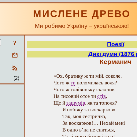
МИСЛЕНЕ ДРЕВО
Ми робимо Україну – українською!
?
Поезії
Дикі думи (1876 
Керманич
«Ох, братику ж ти мій, соколе,
(2)
Чого ж
ти
поломилась воля?
Чого ж голівоньку склонив
На тисовий отсе ти
стів
,
Ще й
зашумів
, як та тополя?
Я побіжу за воскарков»…
Так, моя сестричко,
За воскарков!… Нехай мені
В одно в’на не сниться,
Та дівчина божевільна!