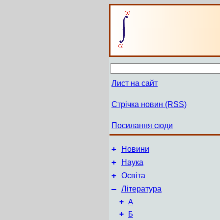
Лист на сайт
Стрічка новин (RSS)
Посилання сюди
+
Новини
+
Наука
+
Освіта
–
Література
+
А
+
Б