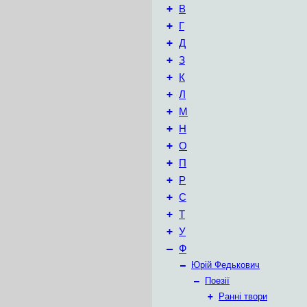
+
В
+
Г
+
Д
+
З
+
К
+
Л
+
М
+
Н
+
О
+
П
+
Р
+
С
+
Т
+
У
–
Ф
–
Юрій Федькович
–
Поезії
+
Ранні твори