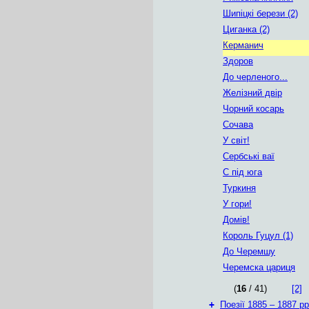
Шипіцкі берези (2)
Циганка (2)
Керманич
Здоров
До черленого...
Желізний двір
Чорний косарь
Сочава
У світ!
Сербські ваї
С під юга
Туркиня
У гори!
Домів!
Король Гуцул (1)
До Черемшу
Черемска цариця
(
16
/ 41)
[2]
+
Поезії 1885 – 1887 рр