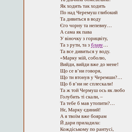
Як ходить так ходить
По над Черемуш глибокий
Та дивиться в воду
Єго чорну та непевну…
А сама як пава
У віночку з горицвіту,
Та з рути, та з
блаву
…
Та все дивиться у воду.
«Марку мій, соболю,
Вийди, вийди вже до мене!
Що се в’ни говоря,
Що ти втонув у Черемши?…
Що б в’ни не сплескали!
Та ж той Чермуш ось як любо
Голубить ті скали, –
Та тебе б мав утопити?…
Нє, Марку єдиний!
А я твоїм вже боярам
Й дари приладила:
Кождіському по рантусі,