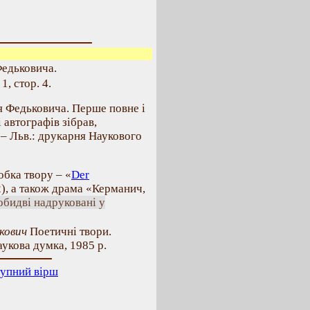
Федьковича.
1, стор. 4.
я Федьковича. Перше повне і
і автографів зібрав,
 – Льв.: друкарня Наукового
бка твору – «
Der
2), а також драма «Керманич,
обидві надруковані у
кович
Поетичні твори.
аукова думка, 1985 р.
упний вірш