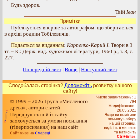
Будь здоров.
Твій
Іван
Примітки
Публікується вперше за автографом, що зберігається
в архіві родини Тобілевичів.
Подається за виданням
:
Карпенко-Карий І.
Твори в 3
тт. – К.: Держ. вид. художньої літератури, 1960 р., т. 3, с.
227.
Попередній лист
|
Вище
|
Наступний лист
Сподобалась сторінка?
Допоможіть
розвитку нашого
сайту!
Число завантажень : 1
© 1999 – 2026 Група «Мисленого
794
Модифіковано :
древа», автори статей
28.05.2021
Передрук статей із сайту
Якщо ви помітили
помилку набору
заохочується за умови посилання
на цiй сторiнцi,
(гіперпосилання) на наш сайт
видiлiть її мишкою
та натисніть
Сайт живе на
Смереці
Ctrl+Enter
.