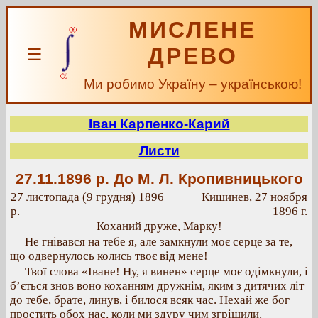
МИСЛЕНЕ
ДРЕВО
☰
Ми робимо Україну – українською!
Іван Карпенко-Карий
Листи
27.11.1896 р.
До М. Л. Кропивницького
27 листопада (9 грудня) 1896
Кишинев, 27 ноября
р.
1896 г.
Коханий друже, Марку!
Не гнівався на тебе я, але замкнули моє серце за те,
що одвернулось колись твоє від мене!
Твої слова «Іване! Ну, я винен» серце моє одімкнули, і
б’ється знов воно коханням дружнім, яким з дитячих літ
до тебе, брате, линув, і билося всяк час. Нехай же бог
простить обох нас, коли ми здуру чим згрішили.