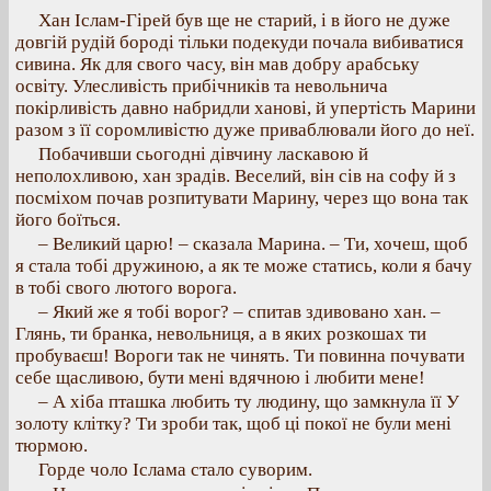
Хан Іслам-Гірей був ще не старий, і в його не дуже
довгій рудій бороді тільки подекуди почала вибиватися
сивина. Як для свого часу, він мав добру арабську
освіту. Улесливість прибічників та невольнича
покірливість давно набридли ханові, й упертість Марини
разом з її соромливістю дуже приваблювали його до неї.
Побачивши сьогодні дівчину ласкавою й
неполохливою, хан зрадів. Веселий, він сів на софу й з
посміхом почав розпитувати Марину, через що вона так
його боїться.
– Великий царю! – сказала Марина. – Ти, хочеш, щоб
я стала тобі дружиною, а як те може статись, коли я бачу
в тобі свого лютого ворога.
– Який же я тобі ворог? – спитав здивовано хан. –
Глянь, ти бранка, невольниця, а в яких розкошах ти
пробуваєш! Вороги так не чинять. Ти повинна почувати
себе щасливою, бути мені вдячною і любити мене!
– А хіба пташка любить ту людину, що замкнула її У
золоту клітку? Ти зроби так, щоб ці покої не були мені
тюрмою.
Горде чоло Іслама стало суворим.