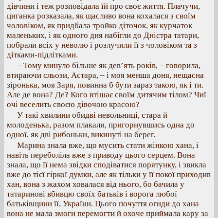
дівчини і теж розповідала їй про своє життя. Плачучи,
циганка розказала, як щасливо вона кохалася з своїм
чоловіком, як придбала тройко діточок, як курчаток
маленьких, і як одного дня набігли до Дністра татари,
побрали всіх у неволю і розлучили її з чоловіком та з
дітками-підлітками.
– Тому минуло більше як дев’ять років, – говорила,
втираючи сльози, Астара, – і моя менша доня, нещасна
зіронька, моя Заря, повинна б бути зараз такою, як і ти.
Але де вона? Де? Кого втішає своїм дитячим тілом? Чиї
очі веселить своєю дівочою красою?
У такі хвилини обидві невольниці, стара й
молоденька, разом плакали, пригорнувшись одна до
одної, як дві рибоньки, викинуті на берег.
Марина знала вже, що мусить стати жінкою хана, і
навіть переболіла вже з приводу цього серцем. Вона
знала, що її нема звідки сподіватися порятунку, і звикла
вже до тієї гіркої думки, але як тільки у її покої приходив
хан, вона з жахом ховалася від нього, бо бачила у
татаринові вбивцю своїх батьків і ворога любої
батьківщини її, України. Цього почуття огиди до хана
вона не мала змоги перемогти й охоче приймала кару за