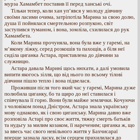
мурза Хамамбет поставив її перед ханські очі.
Тільки тепер, коли хан уп’явся у молоду дівчину
своїми ласими очима, затріпотіла Марина за свою долю,
душа її пойнялася смертельною розпукою, світ
заступився туманом, і вона, зомліла, схилилася до рук
Хамамбета.
Коли Марина прочуняла, вона була вже у гаремі, на
м’якому ліжку, серед розкошів та пахощів, а біля неї
сиділа циганка Астара, приставлена до дівчини за
служницю.
Астара давала Марині щось нюхати, а далі умовила
випити якогось зілля, що від нього по всьому тілові
дівчини пішло тепло і вона підвелася.
Проживши після того який час у гаремі, Марина дуже
полюбила циганку, бо та щиро до неї ставилася і
співчувала її горю. Вони були майже землячки. Кочуючи
з чоловіком понад Дністром, Астара знала українську
мову однаково, як і свою циганську. Марина давно вже
розповіла Астарі про своє життя, тяжку смерть батьків
та нудьгу за милим козаком, її нареченим; циганка ж, що
за ввесь час свого невільного життя у Бахчисараї
вперше зазнала ласку, всім серцем прихилилася до