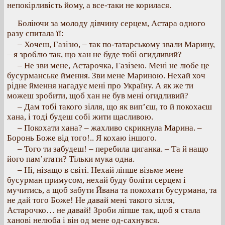
непокірливість йому, а все-таки не корилася.
Боліючи за молоду дівчину серцем, Астара одного
разу спитала її:
– Хочеш, Газізю, – так по-татарському звали Марину,
– я зроблю так, що хан не буде тобі огидливий?
– Не зви мене, Астарочка, Газізею. Мені не любе це
бусурманське ймення. Зви мене Мариною. Нехай хоч
рідне ймення нагадує мені про Україну. А як же ти
можеш зробити, щоб хан не був мені огидливий?
– Дам тобі такого зілля, що як вип’єш, то й покохаєш
хана, і тоді будеш собі жити щасливою.
– Покохати хана? – жахливо скрикнула Марина. –
Боронь Боже від того!.. Я кохаю іншого.
– Того ти забудеш! – перебила циганка. – Та й нащо
його пам’ятати? Тільки мука одна.
– Ні, нізащо в світі. Нехай ліпше візьме мене
бусурман примусом, нехай буду боліти серцем і
мучитись, а щоб забути Йвана та покохати бусурмана, та
не дай того Боже! Не давай мені такого зілля,
Астарочко… не давай! Зроби ліпше так, щоб я стала
ханові нелюба і він од мене од-сахнувся.