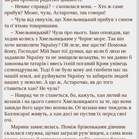
– Невже справді? – схопилася вона. – Хто ж саме
прибув? Може, чула, Астарочко, так говори!
– Чула від євнухів, що Хмельницький прибув з сином
та п’ятьма товаришами.
– Хмельницький? Чула про нього. Іван оповідав, що
ходив колись з Хмельницьким у Чорне море. Так він
хоче визволяти Україну? Ой леле, яке щастя! Поможи
йому, Господи! Мій Іван тої думки, що коли б ляхи не
задавили Україну та не знищили козацтва, то ми давно б
завоювали татарів і ввесь їхній поганий Крим унівець
сплюндрували. Тоді б не було кому ані гнобити нас на
нашій землі, ані руйнувати Україну та забирати людей
наших у неволю. А що ж, Астарочко, як до того
ставиться хан? Не чула?
– Навряд чи те станеться, бо, кажуть, хан лютий на
козаків і на цього самого Хмельницького за те, що вони
завжди його царство воювали. От козаки вже тиждень в
Бахчисараї живуть, а хан досі не пустив їх перед свої
очі.
Марина замислилась. Поміж брівоньками дівчини
склалася смужка, щічки заграли рум’янцем, а сама вона