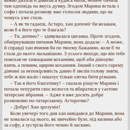
важко дихала й дивилася кудись набік, неначе бачила
там одповідь на якусь думку. Згодом Марина встала з
софи і почала розмову вже голосом людини, що на
чомусь уже стала.
– А як ти гадаєш, Астаро, хан допоміг би козакам,
коли б я його про те благала?
– Ти, дитино? – здивувалася циганка. Проте згодом,
обміркувавши питання Марини, вона додала: – А може,
й справді хан вчинив би по твоєму бажанню, коли б ти
стала до нього ласкавішою. З усього виходе, що він тебе
покохав не хижацьким коханням, щоб аби дівоцтво
взяти, а певним, щирим коханням. Інший з свого гарему
дівчині за непокірливість давно б звелів голову зняти,
тебе ж він жаліє і наказує тільки злегка бити різками.
– Так я його благатиму! – сказала рішуче Марина і
почала чепурити своє волосся та вбиратися у саєтове
татарське вбрання. – Адже я вже досить добре
розмовляю по-татарському, Астарочко?
– Добре! Хан зрозуміє!
Коли увечері того дня хан навідався до Марини, вона
не ховалася од нього, як звичайно було, під килими або
за софу, а зустріла його чемно й ласкаво.