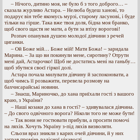
– Нічого, дитино моя, не було б з того доброго… –
сказала журливо Астара. – Нелюба будеш ханові, то
подарує він тебе якомусь мурзі, старому ласунові, і буде
тільки на гірше. Така вже твоя доля, бідна моя бранко,
щоб свого щастя не мати, а бути за втіху ворогові!
Розпач опанував душею молодої дівчини з речей
циганки.
– Ой Боже мій… Боже мій! Мати Божа! – заридала
Марина. – За що ви покинули мене, сиротину? Отрути
мені дай, Астарочко! Щоб не достатись мені на ганьбу…
щоб збутися своєї гіркої долі.
Астара почала милувати дівчину й заспокоювати, а
щоб чимсь її розважити, перевела розмову на
бахчисарайські новини.
– Знаєш, Мариночко, до хана приїхали гості з вашого
краю, з України?
– Наші козаки до хана в гості? – здивувалася дівчина.
– До свого одвічного ворога? Ніколи того не може бути!
– Так вони не гостювати прибули, а просити помочі
на ляхів. Хочуть Україну з-під ляхів визволяти.
Сльози враз зникли з карих очей дівчини, й у них
заграв промінь радісної цікавості.