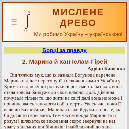
МИСЛЕНЕ
ДРЕВО
☰
Ми робимо Україну – українською!
Борці за правду
2. Марина й хан Іслам-Гірей
Адріан Кащенко
Від тяжких мук, що їх зазнала Богунова наречена
Марина під час перегону її з невольниками з України у
Крим та від пекучої розпуки через смерть батьків, вона
стала зовсім байдужа до своєї власної долі. Дівчина
почувала тільки те, що жити на світі далі вона не може і
повинна якось заподіяти собі смерть. Увесь час, поки її
вели до Бахчисарая, Марина тільки й думала про те, як
би досягти своєї мети. Тим часом врода Марини та її
розум і шляхетське виховання скоро звернули на неї
увагу ханських прибічників, і найближчий до хана