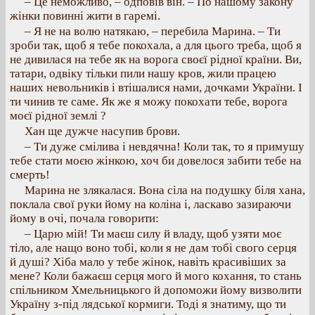
– Це неможливо, – одповів він. – По нашому закону
жінки повинні жити в гаремі.
– Я не на волю натякаю, – перебила Марина. – Ти
зроби так, щоб я тебе покохала, а для цього треба, щоб я
не дивилася на тебе як на ворога своєї рідної країни. Ви,
татари, одвіку тільки пили нашу кров, жили працею
наших невольників і втішалися нами, дочками України. І
ти чинив те саме. Як же я можу покохати тебе, ворога
моєї рідної землі ?
Хан ще дужче насупив брови.
– Ти дуже смілива і невдячна! Коли так, то я примушу
тебе стати моєю жінкою, хоч би довелося забити тебе на
смерть!
Марина не злякалася. Вона сіла на подушку біля хана,
поклала свої руки йому на коліна і, ласкаво зазираючи
йому в очі, почала говорити:
– Царю мій! Ти маєш силу й владу, щоб узяти моє
тіло, але нащо воно тобі, коли я не дам тобі свого серця
й душі? Хіба мало у тебе жінок, навіть красивіших за
мене? Коли бажаєш серця мого й мого кохання, то стань
спільником Хмельницького й допоможи йому визволити
Україну з-під лядської кормиги. Тоді я знатиму, що ти