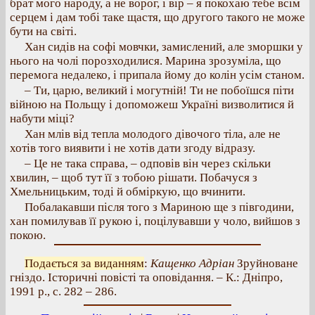
брат мого народу, а не ворог, і вір – я покохаю тебе всім
серцем і дам тобі таке щастя, що другого такого не може
бути на світі.
Хан сидів на софі мовчки, замислений, але зморшки у
нього на чолі порозходилися. Марина зрозуміла, що
перемога недалеко, і припала йому до колін усім станом.
– Ти, царю, великий і могутній! Ти не побоїшся піти
війною на Польщу і допоможеш Україні визволитися й
набути міці?
Хан млів від тепла молодого дівочого тіла, але не
хотів того виявити і не хотів дати згоду відразу.
– Це не така справа, – одповів він через скільки
хвилин, – щоб тут її з тобою рішати. Побачуся з
Хмельницьким, тоді й обміркую, що вчинити.
Побалакавши після того з Мариною ще з півгодини,
хан помилував її рукою і, поцілувавши у чоло, вийшов з
покою.
Подається за виданням
:
Кащенко Адріан
Зруйноване
гніздо. Історичні повісті та оповідання. – К.: Дніпро,
1991 р., с. 282 – 286.