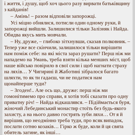
і життя, і душу, щоб хоч цього разу вирвати батьківщину
з кайданів!
– Амінь! – разом відповіли запорожці.
Усі міцно обнялися, потисли один одному руки, й
запорожці вийшли. Залишилися тільки Залізняк і Найда.
Обидва якусь мить мовчали.
– Ну, друже, – глибоко зітхнувши, сказав полковник. –
Тепер уже все скінчили, залишилося тільки вирішити
нам поміж себе: на які міста зараз рушати? Перш ніж ми
нападемо на Умань, треба взяти кілька менших міст, щоб
наше військо повірило в свої сили і щоб нагнати страху
на ляхів… У Чигирині й Жаботині зібралося багато
шляхти, то як ти гадаєш, чи не податися нам
щонайперше туди?
– Згоден!.. Але ось що, друже: перш ніж ми
гомонітимемо про справи, я хотів тобі сказати про одну
приватну річ! – Найда відкашлявся. – Підіймається буря,
жіночий Лебединський монастир стоїть без будь-якого
захисту, а на нього давно гострять зуби ляхи… От я й
вирішив, що неодмінно треба туди, про всяк випадок,
послати сотню козаків… Гірко ж буде, коли й ця свята
обитель загине, як інші…