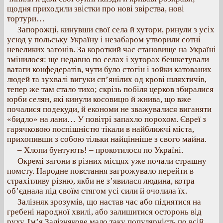
щодня приходили звістки про нові звірства, нові
тортури…
Запорожці, кинувши свої села й хутори, ринули з усіх
усюд у польську Україну і незабаром утворили сотні
невеликих загонів. За короткий час становище на Україні
змінилося: ще недавно по селах і хуторах бешкетували
ватаги конфедератів, чути було стогін і зойки катованих
людей та зухвалі вигуки сп’янілих од крові шляхтичів,
тепер же там стало тихо; скрізь побіля церков збиралися
юрби селян, які кинули косовицю й жнива, що вже
почалися подекуди, й економи не зважувалися виганяти
«бидло» на лани… У повітрі запахло порохом. Євреї з
гарячковою поспішністю тікали в найближчі міста,
прихопивши з собою тільки найцінніше з свого майна.
– Хлопи бунтують! – прокотилося по Україні.
Окремі загони в різних місцях уже почали страшну
помсту. Народне повстання загрожувало перейти в
страхітливу різню, якби не з’явилася людина, котра
об’єднала під своїм стягом усі сили й очолила їх.
Залізняк зрозумів, що настав час або піднятися на
гребені народної хвилі, або залишитися осторонь від
руху. Ім’я Залізнякове мало таку популярність по всій