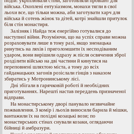
подій: укріплювали стіни, заготовляли провіант для
війська. Охоплені ентузіазмом, монахи тягли в свої
льохи все, що тільки можна, аби заготувати харч для
війська й сотень жінок та дітей, котрі знайшли притулок
біля стін монастиря.
Залізняк і Найда теж енергійно готувалися до
наступної війни. Розуміючи, що на успіх справи можна
розраховувати лише в тому разі, якщо зненацька
ринутись на ляхів і приголомшити їх несподіваним
ударом, вони вирішили одразу ж після освячення зброї
розділити військо на дві частини й кинутися на
переповнені шляхтою міста, а тому до всіх
гайдамацьких загонів розіслали гінців з наказом
збиратись у Мотронинському лісі.
Дні збігали в гарячковій роботі й необхідних
приготуваннях. Нарешті настав переддень призначеної
відправи.
На монастирському дворі панувало незвичайне
пожвавлення. З комір і льохів виносили барила й мішки,
вантажили їх на похідні козацькі вози; по
монастирських стінах снували козаки, оглядаючи
бійниці й амбразури.