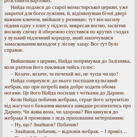
розставити вартових.
Найда подався до старої монастирської церкви, уже
закритої для богослужіння, й, відімкнувши бічні двері
важким ключем, ввійшов у ризницю; тут він насилу
підняв одну з плит у підлозі, викресав вогню, засвітив
воскову свічку й обережно спустився по крутих сходах
у вузький підземний коридор, який закінчувався
замаскованим виходом у лісову хащу. Все тут було
справне.
Вийшовши з церкви, Найда попрямував до Залізняка,
коли раптом його покликав чийсь голос:
– Козаче, козаче, та почекай же, не чуєш чи що?
Найда озирнувся: до нього поспішав кульгавий
жебрак, що при потребі вмів добре ходити обома
ногами. Це його Найда посилав з чотками до Дарини.
Коли Найда побачив жебрака, серце його затремтіло
від жагучого бажання якомога швидше розпитатись про
Дарину. Чи жива вона, чи здорова? Він кинувся до
жебрака й промовив з ледь прихованим нетерпінням:
– Ну, що? Знайшов? Побачив?
– Знайшов, побачив, – відповів жебрак. – І привіз…