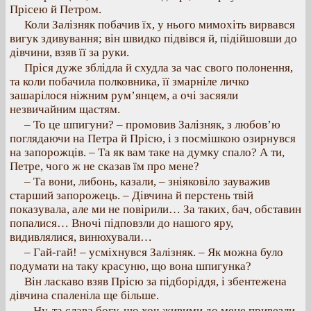
Прісею й Петром.
Коли Залізняк побачив їх, у нього мимохіть вирвався
вигук здивування; він швидко підвівся й, підійшовши до
дівчини, взяв її за руки.
Пріся дуже зблідла й схудла за час свого полонення,
та коли побачила полковника, її змарніле личко
зашарілося ніжним рум’янцем, а очі засяяли
незвичайним щастям.
– То це шпигуни? – промовив Залізняк, з любов’ю
поглядаючи на Петра й Прісю, і з посмішкою озирнувся
на запорожців. – Та як вам таке на думку спало? А ти,
Петре, чого ж не сказав їм про мене?
– Та вони, либонь, казали, – зніяковіло зауважив
старший запорожець. – Дівчина й перстень твій
показувала, але ми не повірили… За таких, бач, обставин
попалися… Вночі підповзли до нашого яру,
видивлялися, винюхували…
– Гай-гай! – усміхнувся Залізняк. – Як можна було
подумати на таку красуню, що вона шпигунка?
Він ласкаво взяв Прісю за підборіддя, і збентежена
дівчина спаленіла ще більше.
– Ну, та слава богу, що хоч живими до мене привезли.