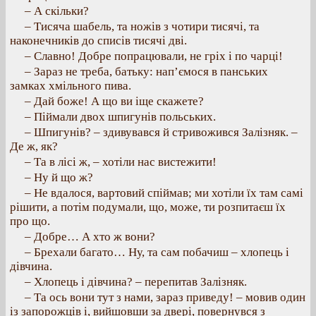
– А скільки?
– Тисяча шабель, та ножів з чотири тисячі, та
наконечників до списів тисячі дві.
– Славно! Добре попрацювали, не гріх і по чарці!
– Зараз не треба, батьку: нап’ємося в панських
замках хмільного пива.
– Дай боже! А що ви іще скажете?
– Піймали двох шпигунів польських.
– Шпигунів? – здивувався й стривожився Залізняк. –
Де ж, як?
– Та в лісі ж, – хотіли нас вистежити!
– Ну й що ж?
– Не вдалося, вартовий спіймав; ми хотіли їх там самі
рішити, а потім подумали, що, може, ти розпитаєш їх
про що.
– Добре… А хто ж вони?
– Брехали багато… Ну, та сам побачиш – хлопець і
дівчина.
– Хлопець і дівчина? – перепитав Залізняк.
– Та ось вони тут з нами, зараз приведу! – мовив один
із запорожців і, вийшовши за двері, повернувся з