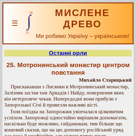
МИСЛЕНЕ
ДРЕВО
☰
Ми робимо Україну – українською!
Останні орли
25. Мотронинський монастир центром
повстання
Михайло Старицький
Прискакавши з Лисянки в Мотронинський монастир,
Залізняк застав там Аркадія і Найду, повернення яких
він нетерпляче чекав. Напередодні вони прибули з
Запорозької Січі й привезли важливі вісті.
Їхня поїздка на Запорожжя увінчалася цілковитим
успіхом. Запорожці одностайно вирішили допомагати,
наскільки буде можливо, гайдамакам, тим більше що
кошовий сказав, що на цю допомогу російський уряд
дає хоча й неофіційну, але цілком певну згоду.