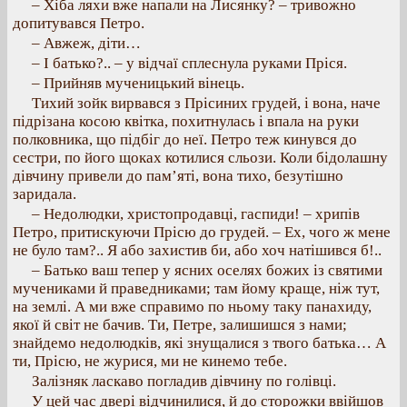
– Хіба ляхи вже напали на Лисянку? – тривожно
допитувався Петро.
– Авжеж, діти…
– І батько?.. – у відчаї сплеснула руками Пріся.
– Прийняв мученицький вінець.
Тихий зойк вирвався з Прісиних грудей, і вона, наче
підрізана косою квітка, похитнулась і впала на руки
полковника, що підбіг до неї. Петро теж кинувся до
сестри, по його щоках котилися сльози. Коли бідолашну
дівчину привели до пам’яті, вона тихо, безутішно
заридала.
– Недолюдки, христопродавці, гаспиди! – хрипів
Петро, притискуючи Прісю до грудей. – Ex, чого ж мене
не було там?.. Я або захистив би, або хоч натішився б!..
– Батько ваш тепер у ясних оселях божих із святими
мучениками й праведниками; там йому краще, ніж тут,
на землі. А ми вже справимо по ньому таку панахиду,
якої й світ не бачив. Ти, Петре, залишишся з нами;
знайдемо недолюдків, які знущалися з твого батька… А
ти, Прісю, не журися, ми не кинемо тебе.
Залізняк ласкаво погладив дівчину по голівці.
У цей час двері відчинилися, й до сторожки ввійшов