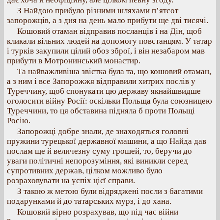
З Найдою прибуло різними шляхами п’ятсот
запорожців, а з дня на день мало прибути ще дві тисячі.
Кошовий отаман відправив посланців і на Дін, щоб
кликали вільних людей на допомогу повстанцям. У татар
і турків закупили цілий обоз зброї, і він незабаром мав
прибути в Мотронинський монастир.
Та найважливіша звістка була та, що кошовий отаман,
а з ним і все Запорожжя відправили хитрих послів у
Туреччину, щоб спонукати цю державу якнайшвидше
оголосити війну Росії: оскільки Польща була союзницею
Туреччини, то ця обставина підняла б проти Польщі
Росію.
Запорожці добре знали, де знаходяться головні
пружини турецької державної машини, а що Найда дав
послам ще й величезну суму грошей, то, беручи до
уваги політичні непорозуміння, які виникли серед
супротивних держав, цілком можливо було
розраховувати на успіх цієї справи.
З такою ж метою були відряджені посли з багатими
подарунками й до татарських мурз, і до хана.
Кошовий вірно розрахував, що під час війни