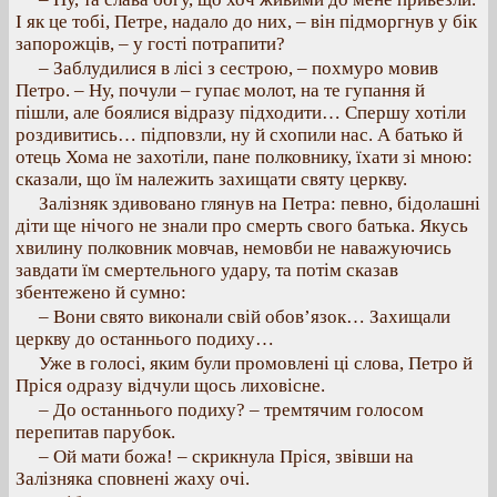
І як це тобі, Петре, надало до них, – він підморгнув у бік
запорожців, – у гості потрапити?
– Заблудилися в лісі з сестрою, – похмуро мовив
Петро. – Ну, почули – гупає молот, на те гупання й
пішли, але боялися відразу підходити… Спершу хотіли
роздивитись… підповзли, ну й схопили нас. А батько й
отець Хома не захотіли, пане полковнику, їхати зі мною:
сказали, що їм належить захищати святу церкву.
Залізняк здивовано глянув на Петра: певно, бідолашні
діти ще нічого не знали про смерть свого батька. Якусь
хвилину полковник мовчав, немовби не наважуючись
завдати їм смертельного удару, та потім сказав
збентежено й сумно:
– Вони свято виконали свій обов’язок… Захищали
церкву до останнього подиху…
Уже в голосі, яким були промовлені ці слова, Петро й
Пріся одразу відчули щось лиховісне.
– До останнього подиху? – тремтячим голосом
перепитав парубок.
– Ой мати божа! – скрикнула Пріся, звівши на
Залізняка сповнені жаху очі.