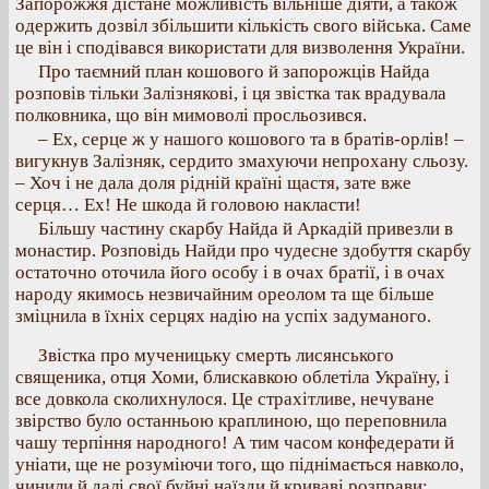
Запорожжя дістане можливість вільніше діяти, а також
одержить дозвіл збільшити кількість свого війська. Саме
це він і сподівався використати для визволення України.
Про таємний план кошового й запорожців Найда
розповів тільки Залізнякові, і ця звістка так врадувала
полковника, що він мимоволі просльозився.
– Ex, серце ж у нашого кошового та в братів-орлів! –
вигукнув Залізняк, сердито змахуючи непрохану сльозу.
– Хоч і не дала доля рідній країні щастя, зате вже
серця… Ex! Не шкода й головою накласти!
Більшу частину скарбу Найда й Аркадій привезли в
монастир. Розповідь Найди про чудесне здобуття скарбу
остаточно оточила його особу і в очах братії, і в очах
народу якимось незвичайним ореолом та ще більше
зміцнила в їхніх серцях надію на успіх задуманого.
Звістка про мученицьку смерть лисянського
священика, отця Хоми, блискавкою облетіла Україну, і
все довкола сколихнулося. Це страхітливе, нечуване
звірство було останньою краплиною, що переповнила
чашу терпіння народного! А тим часом конфедерати й
уніати, ще не розуміючи того, що піднімається навколо,
чинили й далі свої буйні наїзди й криваві розправи;