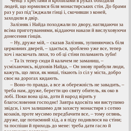
Ченці з хрестами й кропилами в руках обходили
людей, що юрмилися біля монастирських стін. До брами
раз у раз під’їжджали гінці і, скочивши з коней,
заходили в двір.
Залізняк і Найда походжали по двору, наглядаючи за
всіма приготуваннями, віддаючи накази й вислуховуючи
донесення гінців.
– Ну, друже мій, – сказав Залізняк, зупиняючись біля
церковних дверей, – здається, зроблено уже все, тепер
хоч і наскочать ляхи, то об ці стіни поламають зуби!
– Та їх тепер сюди й калачем не заманиш, –
усміхаючись, відповів Найда, – Он знову прибули люди,
кажуть, що ляхи, як миші, тікають із сіл у міста, добро
своє на дорогах кидають.
– Воно-то правда, а все ж обережність не завадить, –
треба нам, друже, берегти цю святу обитель, як око в
лобі. Поки вона ціла, доти й народ вірить у
благословення господнє! Завтра вдосвіта ми виступимо
звідси, і хоч залишимо для захисту монастиря з сотню
козаків, проте мусимо передбачити все, – тому оглянь,
друже, ще потаємний хід, а я піду подивлюся на стіни;
та поспіши й приходь до мене: треба дати гасло й