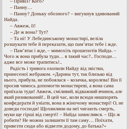
– Привіз? Кого?
– Панну…
– Панну? Доньку обозного? – вигукнув здивований
Найда.
– Авжеж, її!
– Де ж вона? Тут?
– Та ні! У Лебединському монастирі, веліла
розшукати тебе й переказати, що пам’ятає тебе і жде.
– Пам’ятає і жде, – мимохіть прошепотів Найда. –
Чого ж вона прибула туди… в такий час?.. Господи…
адже все може трапитись!..
Радість і тривога охопили Найду від звістки,
принесеної жебраком. «Дарина тут, так близько від
нього, прибула, не побоялася – козачка, королева! Він її
просив чимось допомогти монастиреві, а вона сама
приїхала туди! Авжеж, сміливий, відважний вчинок, але
який ризикований!.. В цей час, коли всюди нишпорять
конфедерати й уніати, вона в жіночому монастирі! О, не
доведи господи! Щохвилини на неї чигають смерть,
муки ще гірші від смерті! – Найда замислився. – Що ж
робити? Не можна залишити її там саму… Поїхати,
привезти сюди або відвезти додому, до батька?»