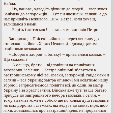
Найда.
– Ну, панове, одведіть дівчину до людей, – звернувся
Залізняк до запорожців. – Тут є й лисянські селяни, а до
нас пришліть Неживого. Ти ж, Петре, коли хочеш,
залишайся з нами.
– Беріть і життя моє! – з запалом відповів Петро.
Запорожці з Прісею вийшли, а через хвилину до
сторожки ввійшов Харко Неживий з дванадцятьма
надійними козаками.
– Доброго здоров’я, батьку! – привіталися козаки. –
Що скажеш?
– А ось що, брати, – відповівши на привітання,
заговорив Залізняк. – Завтра опівночі зберуться в
Мотронинському лісі всі козаки, запорожці, гайдамаки й
селяни – вся Україна; завтра опівночі ми освятимо нашу
зброю і заприсягнемося полягти всі, як один, за матір
Україну і за хрест святий. Війська вже тут; та ще багато
прибуде до завтрашнього вечора і козаків, і селян, –
тому візьміть кожен з собою ще по кілька душ і засядьте
на всіх дорогах і стежках, які ведуть до монастиря, щоб
ляхи, довідавшись про завтрашній день, не прорвалися