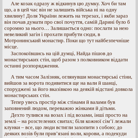
Але козак одразу ж відкинув цю думку. Хоч би там
що, а в цей час він не залишить війська ні на одну
хвилину! Доля України лежить на терезах, і якби зараз
він почав думати про свої почуття, самій Дарині було б
соромно за нього… Залишається одно: послати за нею
невеликий загін і прохати прибути сюди, в
Мотронинський монастир. Поки що тут найбезпечніше
місце.
Заспокоївшись на цій думці, Найда пішов до
монастирських стін, щоб разом з полковником віддати
останні розпорядження.
А тим часом Залізняк, оглянувши монастирські стіни,
вийшов за ворота подивитися ще на вали й шанці,
споруджені за його вказівкою на деякій відстані довкола
монастирських стін.
Тепер увесь простір між стінами й валами був
заповнений людом, переважно жінками й дітьми.
Дехто тулився на возах і під возами, інші просто на
землі – на розстелених свитах; біля кожної сім’ї лежали
клунки – все, що люди встигли захопити з собою; до
деяких возів були прив’язані воли, корови, а подекуди