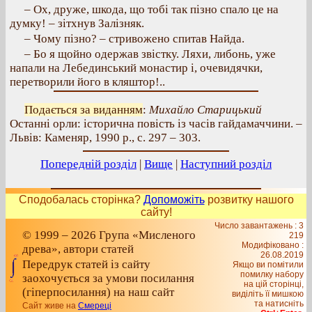
– Ох, друже, шкода, що тобі так пізно спало це на
думку! – зітхнув Залізняк.
– Чому пізно? – стривожено спитав Найда.
– Бо я щойно одержав звістку. Ляхи, либонь, уже
напали на Лебединський монастир і, очевидячки,
перетворили його в кляштор!..
Подається за виданням
:
Михайло Старицький
Останні орли: історична повість із часів гайдамаччини. –
Львів: Каменяр, 1990 р., с. 297 – 303.
Попередній розділ
|
Вище
|
Наступний розділ
Сподобалась сторінка?
Допоможіть
розвитку нашого
сайту!
Число завантажень : 3
© 1999 – 2026 Група «Мисленого
219
Модифіковано :
древа», автори статей
26.08.2019
Передрук статей із сайту
Якщо ви помітили
помилку набору
заохочується за умови посилання
на цiй сторiнцi,
(гіперпосилання) на наш сайт
видiлiть її мишкою
та натисніть
Сайт живе на
Смереці