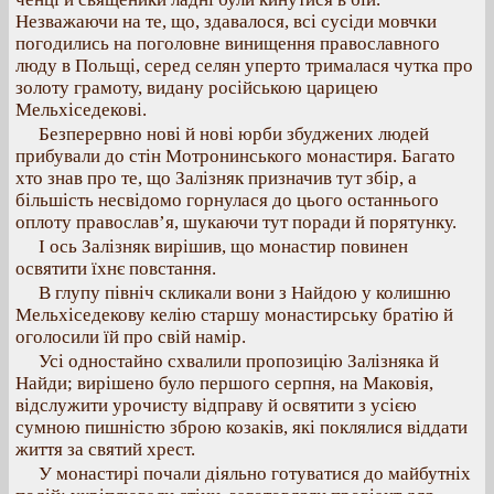
Незважаючи на те, що, здавалося, всі сусіди мовчки
погодились на поголовне винищення православного
люду в Польщі, серед селян уперто трималася чутка про
золоту грамоту, видану російською царицею
Мельхіседекові.
Безперервно нові й нові юрби збуджених людей
прибували до стін Мотронинського монастиря. Багато
хто знав про те, що Залізняк призначив тут збір, а
більшість несвідомо горнулася до цього останнього
оплоту православ’я, шукаючи тут поради й порятунку.
І ось Залізняк вирішив, що монастир повинен
освятити їхнє повстання.
В глупу північ скликали вони з Найдою у колишню
Мельхіседекову келію старшу монастирську братію й
оголосили їй про свій намір.
Усі одностайно схвалили пропозицію Залізняка й
Найди; вирішено було першого серпня, на Маковія,
відслужити урочисту відправу й освятити з усією
сумною пишністю зброю козаків, які поклялися віддати
життя за святий хрест.
У монастирі почали діяльно готуватися до майбутніх