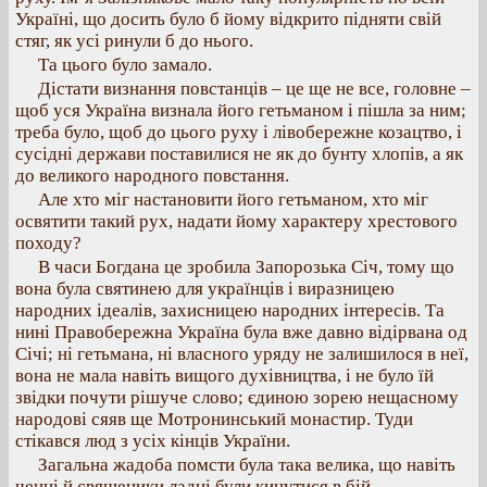
Україні, що досить було б йому відкрито підняти свій
стяг, як усі ринули б до нього.
Та цього було замало.
Дістати визнання повстанців – це ще не все, головне –
щоб уся Україна визнала його гетьманом і пішла за ним;
треба було, щоб до цього руху і лівобережне козацтво, і
сусідні держави поставилися не як до бунту хлопів, а як
до великого народного повстання.
Але хто міг настановити його гетьманом, хто міг
освятити такий рух, надати йому характеру хрестового
походу?
В часи Богдана це зробила Запорозька Січ, тому що
вона була святинею для українців і виразницею
народних ідеалів, захисницею народних інтересів. Та
нині Правобережна Україна була вже давно відірвана од
Січі; ні гетьмана, ні власного уряду не залишилося в неї,
вона не мала навіть вищого духівництва, і не було їй
звідки почути рішуче слово; єдиною зорею нещасному
народові сяяв ще Мотронинський монастир. Туди
стікався люд з усіх кінців України.
Загальна жадоба помсти була така велика, що навіть
ченці й священики ладні були кинутися в бій.