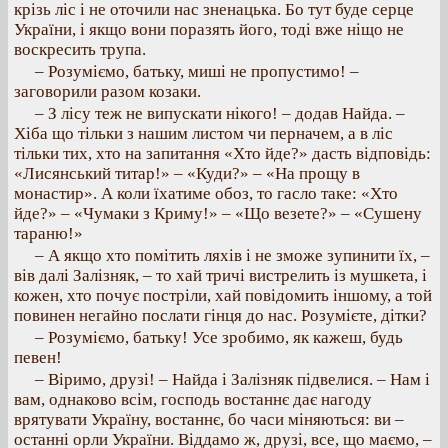
крізь ліс і не оточили нас зненацька. Бо тут буде серце
України, і якщо вони поразять його, тоді вже ніщо не
воскресить трупа.
– Розуміємо, батьку, миші не пропустимо! –
заговорили разом козаки.
– З лісу теж не випускати нікого! – додав Найда. –
Хіба що тільки з нашим листом чи перначем, а в ліс
тільки тих, хто на запитання «Хто йде?» дасть відповідь:
«Лисянський титар!» – «Куди?» – «На прощу в
монастир». А коли їхатиме обоз, то гасло таке: «Хто
йде?» – «Чумаки з Криму!» – «Що везете?» – «Сушену
тараню!»
– А якщо хто помітить ляхів і не зможе зупинити їх, –
вів далі Залізняк, – то хай тричі вистрелить із мушкета, і
кожен, хто почує постріли, хай повідомить іншому, а той
повинен негайно послати гінця до нас. Розумієте, дітки?
– Розуміємо, батьку! Усе зробимо, як кажеш, будь
певен!
– Віримо, друзі! – Найда і Залізняк підвелися. – Нам і
вам, однаково всім, господь востаннє дає нагоду
врятувати Україну, востаннє, бо часи міняються: ви –
останні орли України. Віддамо ж, друзі, все, що маємо, –