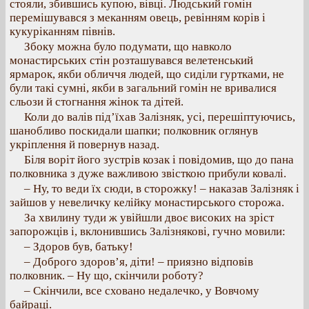
стояли, збившись купою, вівці. Людський гомін
перемішувався з меканням овець, ревінням корів і
кукуріканням півнів.
Збоку можна було подумати, що навколо
монастирських стін розташувався велетенський
ярмарок, якби обличчя людей, що сиділи гуртками, не
були такі сумні, якби в загальний гомін не вривалися
сльози й стогнання жінок та дітей.
Коли до валів під’їхав Залізняк, усі, перешіптуючись,
шанобливо поскидали шапки; полковник оглянув
укріплення й повернув назад.
Біля воріт його зустрів козак і повідомив, що до пана
полковника з дуже важливою звісткою прибули ковалі.
– Ну, то веди їх сюди, в сторожку! – наказав Залізняк і
зайшов у невеличку келійку монастирського сторожа.
За хвилину туди ж увійшли двоє високих на зріст
запорожців і, вклонившись Залізнякові, гучно мовили:
– Здоров був, батьку!
– Доброго здоров’я, діти! – приязно відповів
полковник. – Ну що, скінчили роботу?
– Скінчили, все сховано недалечко, у Вовчому
байраці.