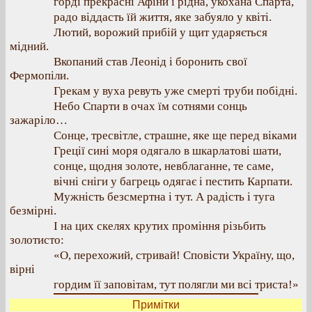
горді прекрасні Афіни і рідна, укохана Спарта,
радо віддасть їй життя, яке забуяло у квіті.
Лютий, ворожий прибій у щит ударяється
мідний.
Вкопаний став Леонід і боронить свої
Фермопіли.
Грекам у вуха ревуть уже смерті труби побідні.
Небо Спарти в очах їм сотнями сонць
зажаріло…
Сонце, тресвітле, страшне, яке ще перед віками
Греції сині моря одягало в шкарлатові шати,
сонце, щодня золоте, невблаганне, те саме,
вічні сніги у багрець одягає і пестить Карпати.
Мужність безсмертна і тут. А радість і туга
безмірні.
І на цих скелях крутих проміння різьбить
золотисто:
«О, перехожий, стривай! Сповісти Україну, що,
вірні
гордим її заповітам, тут полягли ми всі триста!»
Примітки