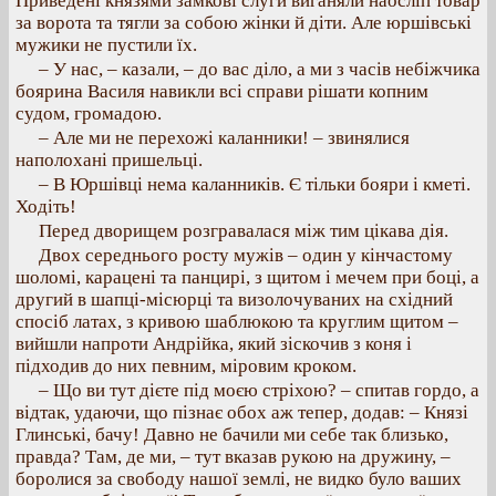
Приведені князями замкові слуги виганяли наосліп товар
за ворота та тягли за собою жінки й діти. Але юршівські
мужики не пустили їх.
– У нас, – казали, – до вас діло, а ми з часів небіжчика
боярина Василя навикли всі справи рішати копним
судом, громадою.
– Але ми не перехожі каланники! – звинялися
наполохані пришельці.
– В Юршівці нема каланників. Є тільки бояри і кметі.
Ходіть!
Перед дворищем розгравалася між тим цікава дія.
Двох середнього росту мужів – один у кінчастому
шоломі, карацені та панцирі, з щитом і мечем при боці, а
другий в шапці-місюрці та визолочуваних на східний
спосіб латах, з кривою шаблюкою та круглим щитом –
вийшли напроти Андрійка, який зіскочив з коня і
підходив до них певним, міровим кроком.
– Що ви тут дієте під моєю стріхою? – спитав гордо, а
відтак, удаючи, що пізнає обох аж тепер, додав: – Князі
Глинські, бачу! Давно не бачили ми себе так близько,
правда? Там, де ми, – тут вказав рукою на дружину, –
боролися за свободу нашої землі, не видко було ваших