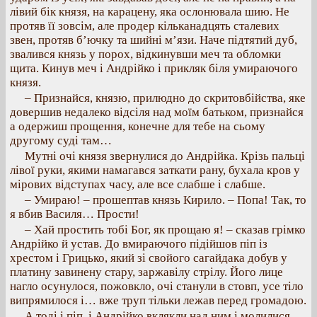
лівий бік князя, на карацену, яка ослонювала шию. Не
протяв її зовсім, але продер кільканадцять сталевих
звен, протяв б’ючку та шийні м’язи. Наче підтятий дуб,
звалився князь у порох, відкинувши меч та обломки
щита. Кинув меч і Андрійко і прикляк біля умираючого
князя.
– Признайся, князю, прилюдно до скритовбійства, яке
довершив недалеко відсіля над моїм батьком, признайся
а одержиш прощення, конечне для тебе на сьому
другому суді там…
Мутні очі князя звернулися до Андрійка. Крізь пальці
лівої руки, якими намагався заткати рану, бухала кров у
мірових відступах часу, але все слабше і слабше.
– Умираю! – прошептав князь Кирило. – Попа! Так, то
я вбив Василя… Прости!
– Хай простить тобі Бог, як прощаю я! – сказав грімко
Андрійко й устав. До вмираючого підійшов піп із
хрестом і Грицько, який зі свойого сагайдака добув у
платину завинену стару, заржавілу стрілу. Його лице
нагло осунулося, пожовкло, очі станули в стовп, усе тіло
випрямилося і… вже труп тільки лежав перед громадою.
А тоді і піп, і Андрійко вклякли над ним і молилися.