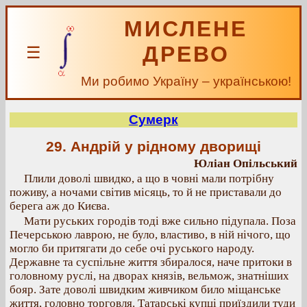
МИСЛЕНЕ
ДРЕВО
☰
Ми робимо Україну – українською!
Сумерк
29. Андрій у рідному дворищі
Юліан Опільський
Плили доволі швидко, а що в човні мали потрібну
поживу, а ночами світив місяць, то й не приставали до
берега аж до Києва.
Мати руських городів тоді вже сильно підупала. Поза
Печерською лаврою, не було, властиво, в ній нічого, що
могло би притягати до себе очі руського народу.
Державне та суспільне життя збиралося, наче притоки в
головному руслі, на дворах князів, вельмож, знатніших
бояр. Зате доволі швидким живчиком било міщанське
життя, головно торговля. Татарські купці приїздили туди