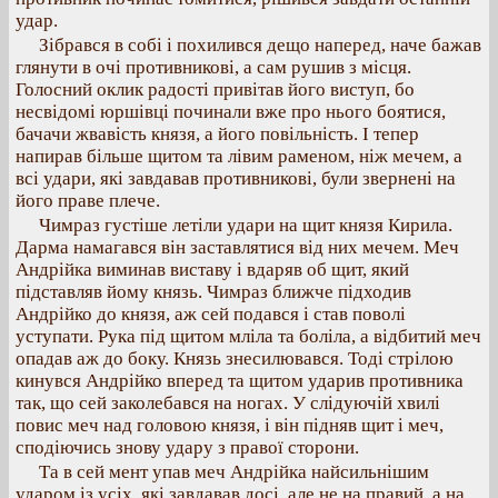
удар.
Зібрався в собі і похилився дещо наперед, наче бажав
глянути в очі противникові, а сам рушив з місця.
Голосний оклик радості привітав його виступ, бо
несвідомі юршівці починали вже про нього боятися,
бачачи жвавість князя, а його повільність. І тепер
напирав більше щитом та лівим раменом, ніж мечем, а
всі удари, які завдавав противникові, були звернені на
його праве плече.
Чимраз густіше летіли удари на щит князя Кирила.
Дарма намагався він заставлятися від них мечем. Меч
Андрійка виминав виставу і вдаряв об щит, який
підставляв йому князь. Чимраз ближче підходив
Андрійко до князя, аж сей подався і став поволі
уступати. Рука під щитом мліла та боліла, а відбитий меч
опадав аж до боку. Князь знесилювався. Тоді стрілою
кинувся Андрійко вперед та щитом ударив противника
так, що сей заколебався на ногах. У слідуючій хвилі
повис меч над головою князя, і він підняв щит і меч,
сподіючись знову удару з правої сторони.
Та в сей мент упав меч Андрійка найсильнішим
ударом із усіх, які завдавав досі, але не на правий, а на