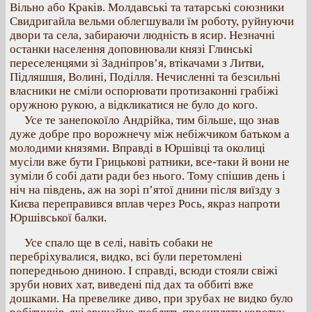
Вільно або Краків. Молдавські та татарські союзники
Свидригайла вельми облегшували їм роботу, руйнуючи
двори та села, забираючи людність в ясир. Незначні
останки населення доповнювали князі Глинські
переселенцями зі Задніпров’я, втікачами з Литви,
Підляшшя, Волині, Поділля. Нечисленні та безсильні
власники не сміли оспорювати протизаконні грабіжі
оружною рукою, а відкликатися не було до кого.
Усе те занепокоїло Андрійка, тим більше, що знав
дуже добре про ворожнечу між небіжчиком батьком а
молодими князями. Вправді в Юршівці та околиці
мусіли вже бути Грицькові ратники, все-таки й вони не
зуміли б собі дати ради без нього. Тому спішив день і
ніч на південь, аж на зорі п’ятої днини після виїзду з
Києва переправився вплав через Рось, якраз напроти
Юршівської балки.
Усе спало ще в селі, навіть собаки не
перебріхувалися, видко, всі були перетомлені
попередньою дниною. І справді, всюди стояли свіжі
зруби нових хат, виведені під дах та оббиті вже
дошками. На превелике диво, при зрубах не видко було