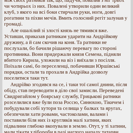
між своїх ратників так, що, падучи, повалив з ніг трьох
чи чотирьох із них. Повалені утворили один великий
клуб, з якого на всі боки стирчали руки, ноги, довгі
рогатини та піхви мечів. Вмить голосний регіт залунав у
громаді.
Але ошалілий зі злості князь не тямився вже.
Уставши, приказав ратникам ударити на Андрійкову
дружину, а й сам скочив на коня. Та ратники не
послухали, бо бачили рішаючу перевагу по стороні
противника. Вони придержали князя Семена, підняли
вбитого Кирила, уложили на віз і виїхали з посілля.
Поїхали самі, бо переселенці, побачивши Юршівські
порядки, остали та прохали в Андрійка дозволу
поселитися таки тут.
Андрійко згодився на се, і таки тої самої днини, після
обіду, став переводити в діло свої замисли. Переведені
Свидригайлом у боярську службу, Грицькові ратники
розселилися вже були поза Россю, Синюхою, Тікичем і
побудували собі хутори та селища у балках та яругах,
обезпечили хати ровами, частоколами, валами і
поставили біля них із кругляків малі хатини, яких
підвалини глибоко вкопували в землю. Отут, у ті хатини,
мали тікати хлібороби в разі наглого нападу татарви.