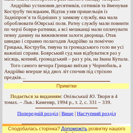
Андрійко установив десятників, сотників та йменував
Кострубу тисяцьким, Відтак узяв пришельців із
Задніпров’я та бідніших у замкову службу, яка мала
оброблювати бОярські поля. Ратну службу мали повнити
по черзі бояри-ратники, а всі мешканці мали оплачувати
певну данину на виживлення залоги дворища. Отак
швидко і справно полагодив Андрійко за поміччю
Грицька, Коструби, тивуна та громадського голо ви усі
важніші справи. Боярський суд мав відбуватися раз у
місяць, копний, громадський – раз у рік, на Івана Купала.
Того самого вечора Грицько виїхав у Чорнобиль, а
Андрійко вперше від двох літ спочив під стріхою
предків…
Примітки
Подається за виданням
:
Опільський Ю.
Твори в 4
томах. – Льв.: Каменяр, 1994 р., т. 2, с. 331 – 339.
Попередній розділ
|
Вище
|
Наступний розділ
Сподобалась сторінка?
Допоможіть
розвитку нашого