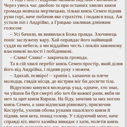
Через увесь час двобою та при останніх хвилях князя
громада мовчала мертвецьки, тільки князь Семен підняв
руки горі, наче побачив яке страхіття, і подався взад. Аж
устали піп і Андрійко, а Грицько закликав дзвінким
голосом:
– Усі бачили, як виявилася Божа правда. Злочинець
поніс заслужену кару. Хай оправдає його найвищий
суддя на небеси, а ми віддаймо честь і поклін законному
власникові волості і побідникові.
– Слава! Слава! – закричала громада.
Та в сій хвилі перебіг князь Семен простір, який ділив
його від Андрійка, і підняв руку з ножем.
– Здихай, псявіро! – хрипів і, хапаючи за плече
молодця, глядів місця, де вістрям міг би досягти тіла.
Відрухово кинувся молодець узад, одначе, хто знає,
чи уйшов би був смерті або хоч би важкої рани, якби не
меч та щит князя Кирила. На біду, зачепив за них ногою
князь Семен, а заки відзискав рівновагу, прискочив
Коструба, ухопив обома руками ошалілого князя й
підняв, мов кота, понад голову. У слідуючий мент, наче
справді кіт, якого хазяйка викидає з хати, полетів князь