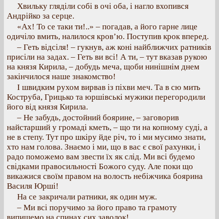
Хвильку гляділи собі в очі оба, і нагло вхопився
Андрійко за серце.
«Ах! То се таки ти!..» – погадав, а його гарне лице
одичіло вмить, налилося кров’ю. Поступив крок вперед.
– Геть відсіля! – гукнув, аж коні найближчих ратників
присіли на задах. – Геть ви всі! А ти, – тут вказав рукою
на князя Кирила, – добудь меча, щоби нинішнім днем
закінчилося наше знакомство!
І швидким рухом вирвав із піхви меч. Та в сю мить
Коструба, Грицько та юршівські мужики перегородили
його від князя Кирила.
– Не забудь, достойний боярине, – заговорив
найстарший у громаді кметь, – що ти на копному суді, а
не в степу. Тут про шкіру йде річ, то і ми мусимо знати,
хто нам голова. Знаємо і ми, що в вас є свої рахунки, і
радо поможемо вам звести їх як слід. Ми всі будемо
свідками правосильності Божого суду. Але поки що
викажися своїм правом на волость небіжчика боярина
Василя Юрші!
На се закричали ратники, як один муж.
– Ми всі поручимо за його право та грамоту
випишемо на спинах сих заволок!