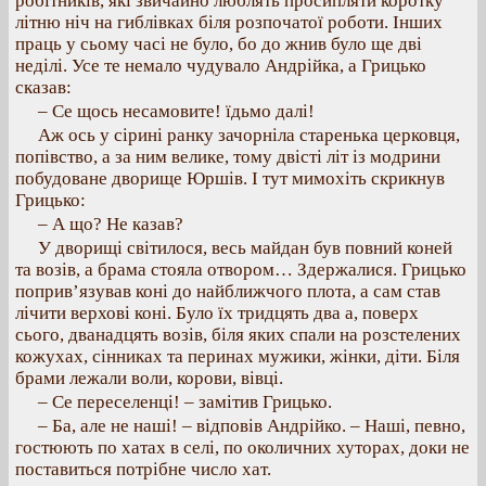
робітників, які звичайно люблять просипляти коротку
літню ніч на гиблівках біля розпочатої роботи. Інших
праць у сьому часі не було, бо до жнив було ще дві
неділі. Усе те немало чудувало Андрійка, а Грицько
сказав:
– Се щось несамовите! їдьмо далі!
Аж ось у сірині ранку зачорніла старенька церковця,
попівство, а за ним велике, тому двісті літ із модрини
побудоване дворище Юршів. І тут мимохіть скрикнув
Грицько:
– А що? Не казав?
У дворищі світилося, весь майдан був повний коней
та возів, а брама стояла отвором… Здержалися. Грицько
поприв’язував коні до найближчого плота, а сам став
лічити верхові коні. Було їх тридцять два а, поверх
сього, дванадцять возів, біля яких спали на розстелених
кожухах, сінниках та перинах мужики, жінки, діти. Біля
брами лежали воли, корови, вівці.
– Се переселенці! – замітив Грицько.
– Ба, але не наші! – відповів Андрійко. – Наші, певно,
гостюють по хатах в селі, по околичних хуторах, доки не
поставиться потрібне число хат.