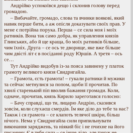
Андрійко успокоївся дещо і склонив голову перед
громадою.
– Вибачайте, громадо, слова та вчинки воякові, який
навик перше бити, а аж опісля доказувати своїх прав. У
мене є потрійна порука. Перша – се сила моя і моїх
ратників. Вона так само добра, як управлення князів
Глинських, або й ще краща, бо моїх ратників більше,
чим їхніх. Друга – се ось те дворище, яке вже більше
чим двісті літ є в посіданні роду Юршів. А третя – ось
се…
Тут Андрійко видобув із-за пояса завинену у платок
грамоту великого князя Свидригайла.
– Грамота, єсть грамота! – гукали ратники й мужики
та сейчас метнулися за попом, щоби її прочитав. По
хвилі старенький піп вволив бажання громади. Коли,
одначе, прочитав, князь Кирило зареготався голосно:
– Бачу справді, що ти, лицарю Андрію, сказився
зовсім, коли слухаєш смердів. Їм яке діло до тебе та нас?
Також і ся грамота – се клапоть телячої шкіри, більш
нічого. Нема у Свидригайла сили припильнувати
виконання заряджень, та ніякий біс і не пчихне на його
писанину. Є в тебе сила – се інше діло, але також не