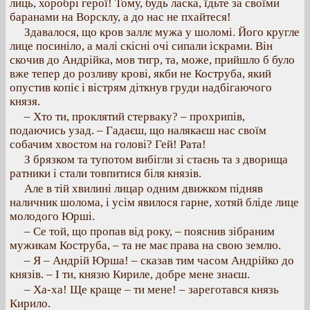
лиць, хоробрі герої! Тому, будь ласка, їдьте за своїми
баранами на Ворсклу, а до нас не пхайтеся!
Здавалося, що кров заллє мужа у шоломі. Його кругле
лице посиніло, а малі скісні очі сипали іскрами. Він
скочив до Андрійка, мов тигр, та, може, прийшло б було
вже тепер до розливу крові, якби не Коструба, який
опустив копіє і вістрям діткнув груди надбігаючого
князя.
– Хто ти, проклятий стерваку? – прохрипів,
подаючись узад. – Гадаєш, що налякаєш нас своїм
собачим хвостом на голові? Гей! Рата!
З брязком та тупотом вибігли зі стаєнь та з дворища
ратники і стали товпитися біля князів.
Але в тій хвилині лицар одним движком підняв
наличник шолома, і усім явилося гарне, хотяй бліде лице
молодого Юрші.
– Се той, що пропав від року, – пояснив зібраним
мужикам Коструба, – та не має права на свою землю.
– Я – Андрій Юрша! – сказав тим часом Андрійко до
князів. – І ти, князю Кириле, добре мене знаєш.
– Ха-ха! Ще краще – ти мене! – зареготався князь
Кирило.