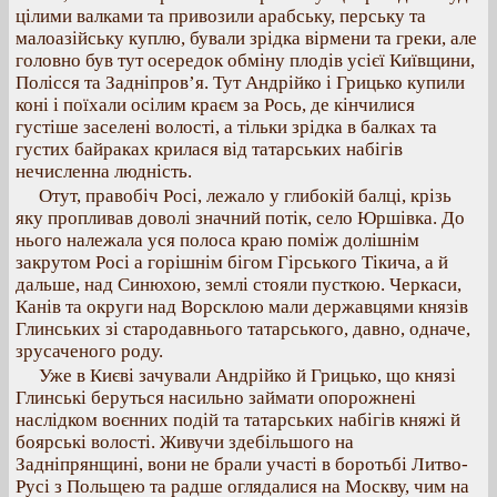
цілими валками та привозили арабську, перську та
малоазійську куплю, бували зрідка вірмени та греки, але
головно був тут осередок обміну плодів усієї Київщини,
Полісся та Задніпров’я. Тут Андрійко і Грицько купили
коні і поїхали осілим краєм за Рось, де кінчилися
густіше заселені волості, а тільки зрідка в балках та
густих байраках крилася від татарських набігів
нечисленна людність.
Отут, правобіч Росі, лежало у глибокій балці, крізь
яку пропливав доволі значний потік, село Юршівка. До
нього належала уся полоса краю поміж долішнім
закрутом Росі а горішнім бігом Гірського Тікича, а й
дальше, над Синюхою, землі стояли пусткою. Черкаси,
Канів та округи над Ворсклою мали державцями князів
Глинських зі стародавнього татарського, давно, одначе,
зрусаченого роду.
Уже в Києві зачували Андрійко й Грицько, що князі
Глинські беруться насильно займати опорожнені
наслідком воєнних подій та татарських набігів княжі й
боярські волості. Живучи здебільшого на
Задніпрянщині, вони не брали участі в боротьбі Литво-
Русі з Польщею та радше оглядалися на Москву, чим на