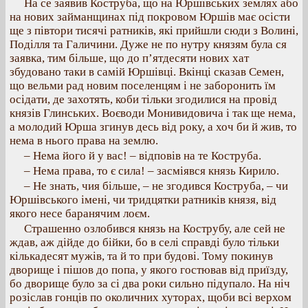
На се заявив Коструба, що на Юршівських землях або
на нових займанщинах під покровом Юршів має осісти
ще з півтори тисячі ратників, які прийшли сюди з Волині,
Поділля та Галичини. Дуже не по нутру князям була ся
заявка, тим більше, що до п’ятдесяти нових хат
збудовано таки в самій Юршівці. Вкінці сказав Семен,
що вельми рад новим поселенцям і не заборонить їм
осідати, де захотять, коби тільки згодилися на провід
князів Глинських. Воєводи Монивидовича і так ще нема,
а молодий Юрша згинув десь від року, а хоч би й жив, то
нема в нього права на землю.
– Нема його й у вас! – відповів на те Коструба.
– Нема права, то є сила! – засміявся князь Кирило.
– Не знать, чия більше, – не згодився Коструба, – чи
Юршівського імені, чи тридцятки ратників князя, від
якого несе баранячим лоєм.
Страшенно озлобився князь на Кострубу, але сей не
ждав, аж дійде до бійки, бо в селі справді було тільки
кількадесят мужів, та й то при будові. Тому покинув
дворище і пішов до попа, у якого гостював від приїзду,
бо дворище було за сі два роки сильно підупало. На ніч
розіслав гонців по околичних хуторах, щоби всі верхом