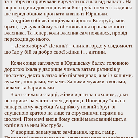
та зі збруєю прибували виручати посілля від напасті. На
перші години дня сподівався Коструба помочі і ладився
ще перед обідом прогнати князів із Юршівки.
Андрійко обняв і поцілував вірного Кострубу, мов
брата, і дякував йому за обстоювання прав законного
власника. Та тепер, коли власник сам появився, провід
переходив до нього.
– Де моя збруя? Де кінь? – спитав гордо у свідомості,
що їде у бій за добро своєї жінки і… дитини.
Коли сонце заглянуло в Юршівську балку, головною
дорогою їхала у дворище чимала ватага ратників у
шоломах, дехто в латах або півпанцирах, а всі з копіями,
луками, топорами, мечами. За ними мужики з косами,
вилами та бардишами.
З хат стежили старці, жінки й діти за походом, доки
не скрився за частоколом дворища. Попереду їхав на
лицарському жеребці Андрійко у повній збруї, зі
спущеною кратою на лице та струсиними перами на
шоломі. При мечі висів йому синій мальований щит, а
копіє віз за ним Коструба.
У дворищі запанувало замішання, крик, гамір.