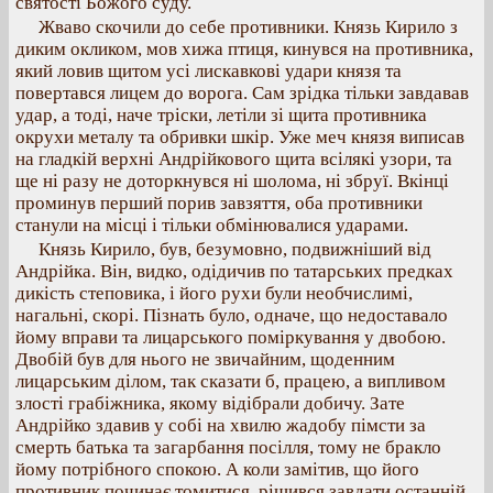
святості Божого суду.
Жваво скочили до себе противники. Князь Кирило з
диким окликом, мов хижа птиця, кинувся на противника,
який ловив щитом усі лискавкові удари князя та
повертався лицем до ворога. Сам зрідка тільки завдавав
удар, а тоді, наче тріски, летіли зі щита противника
окрухи металу та обривки шкір. Уже меч князя виписав
на гладкій верхні Андрійкового щита всілякі узори, та
ще ні разу не доторкнувся ні шолома, ні збруї. Вкінці
проминув перший порив завзяття, оба противники
станули на місці і тільки обмінювалися ударами.
Князь Кирило, був, безумовно, подвижніший від
Андрійка. Він, видко, одідичив по татарських предках
дикість степовика, і його рухи були необчислимі,
нагальні, скорі. Пізнать було, одначе, що недоставало
йому вправи та лицарського поміркування у двобою.
Двобій був для нього не звичайним, щоденним
лицарським ділом, так сказати б, працею, а випливом
злості грабіжника, якому відібрали добичу. Зате
Андрійко здавив у собі на хвилю жадобу пімсти за
смерть батька та загарбання посілля, тому не бракло
йому потрібного спокою. А коли замітив, що його
противник починає томитися, рішився завдати останній