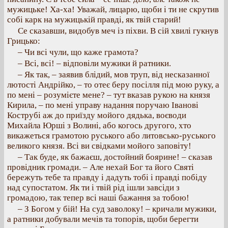
мужицьке! Ха-ха! Уважай, лицарю, щоби і ти не скрутив
собі карк на мужицькій правді, як твій старий!
Се сказавши, видобув меч із піхви. В сій хвилі гукнув
Грицько:
– Чи всі чули, що каже грамота?
– Всі, всі! – відповіли мужики й ратники.
– Як так, – заявив блідий, мов труп, від несказанної
лютості Андрійко, – то отеє беру посілля під мою руку, а
по мені – розумієте мене? – тут вказав рукою на князя
Кирила, – по мені управу надання поручаю Іванові
Кострубі аж до приїзду мойого дядька, воєводи
Михайла Юрші з Волині, або когось другого, хто
викажеться грамотою руського або литовсько-руського
великого князя. Всі ви свідками мойого заповіту!
– Так буде, як бажаєш, достойний боярине! – сказав
провідник громади. – Але нехай Бог та його Святі
бережуть тебе та правду і дадуть тобі і правді побіду
над супостатом. Як ти і твій рід ішли завсіди з
громадою, так тепер всі наші бажання за тобою!
– З Богом у бій! На суд заволоку! – кричали мужики,
а ратники добували мечів та топорів, щоби берегти