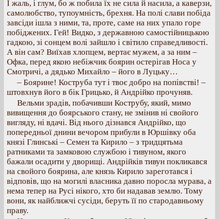
І жаль, і глум, бо ж побила їх не сила й насила, а каверзи,
самолюбство, тупоумність, брехня. На полі слави побіда
завсіди ішла з ними, та, проте, саме на них упало горе
побіджених. Гей! Видко, з державною самостійницькою
гадкою, зі сонцем волі зайшло і світило справедливості.
А він сам? Виїхав хлопцем, вертає мужем, а за ним –
Офка, перед якою небіжчик боярин остерігав Носа у
Смотричі, а дядько Михайло – його в Луцьку…
– Боярине! Коструба тут і твоє добро на попівстві! –
штовхнув його в бік Грицько, й Андрійко прочуняв.
Вельми зрадів, побачивши Кострубу, який, мимо
вивищення до боярського стану, не змінив ні свойого
вигляду, ні вдачі. Від нього дізнався Андрійко, що
попередньої днини вечором прибули в Юршівку оба
князі Глинські – Семен та Кирило – з тридцятьма
ратниками та замковою службою і тивуном, якого
бажали осадити у дворищі. Андрійків тивун покликався
на свойого боярина, але князь Кирило зареготався і
відповів, що на могилі власника давно поросла мурава, а
нема тепер на Русі нікого, хто би надавав землю. Тому
вони, як найближчі сусіди, беруть її по стародавньому
праву.