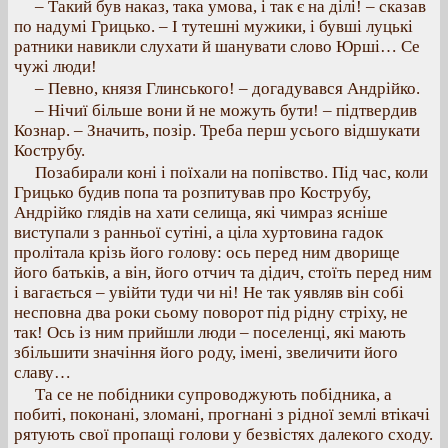
– Такий був наказ, така умова, і так є на ділі! – сказав
по надумі Грицько. – І тутешні мужики, і бувші луцькі
ратники навикли слухати й шанувати слово Юрші… Се
чужі люди!
– Певно, князя Глинського! – догадувався Андрійко.
– Нічиї більше вони й не можуть бути! – підтвердив
Кознар. – Значить, позір. Треба перш усього відшукати
Кострубу.
Позабирали коні і поїхали на попівство. Під час, коли
Грицько будив попа та розпитував про Кострубу,
Андрійко глядів на хати селища, які чимраз ясніше
виступали з ранньої сутіні, а ціла хуртовина гадок
пролітала крізь його голову: ось перед ним дворище
його батьків, а він, його отчич та дідич, стоїть перед ним
і вагається – увійти туди чи ні! Не так уявляв він собі
несповна два роки сьому поворот під рідну стріху, не
так! Ось із ним прийшли люди – поселенці, які мають
збільшити значіння його роду, імені, звеличити його
славу…
Та се не побідники супроводжують побідника, а
побиті, поконані, зломані, прогнані з рідної землі втікачі
рятують свої пропащі голови у безвістях далекого сходу.