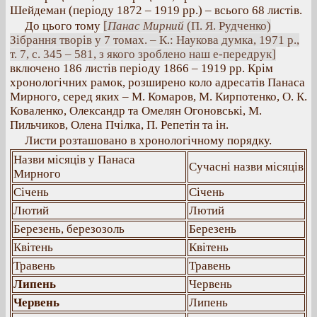
Шейдеман (періоду 1872 – 1919 рр.) – всього 68 листів.
До цього тому
[
Панас Мирний
(П. Я. Рудченко)
Зібрання творів у 7 томах. – К.: Наукова думка, 1971 р.,
т. 7, с. 345 – 581, з якого зроблено наш е-передрук]
включено 186 листів періоду 1866 – 1919 рр. Крім
хронологічних рамок, розширено коло адресатів Панаса
Мирного, серед яких – М. Комаров, М. Кирпотенко, О. К.
Коваленко, Олександр та Омелян Огоновські, М.
Пильчиков, Олена Пчілка, П. Репетін та ін.
Листи розташовано в хронологічному порядку.
Назви місяців у Панаса
Сучасні назви місяців
Мирного
Січень
Січень
Лютий
Лютий
Березень, березозоль
Березень
Квітень
Квітень
Травень
Травень
Липень
Червень
Червень
Липень