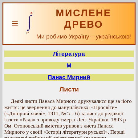
МИСЛЕНЕ
ДРЕВО
☰
Ми робимо Україну – українською!
Література
М
Панас Мирний
Листи
Деякі листи Панаса Мирного друкувалися ще за його
життя: це звернення до мануйлівської «Просвіти»
(«Дніпрові хвилі», 1911, № 5 – 6) та лист до редакції
газети «Рада» з приводу смерті Лесі Українки. 1893 р.
Ом. Огоновський вмістив уривок з листа Панаса
Мирного у своїй «Історії літератури руської». Перші