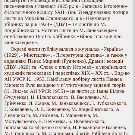
посмертні публікації епістолярної спадщини
письменника з’явилися 1925 р.: в «Записках історично-
філологічного відділу УАН» (кн. 5) надруковано чотири
листи до Михайла Старицького, а в «Науковому
збірнику за рік 1924» (ДВУ) – 14 листів до М.
Коцюбинського. Чотири листи до М. Заньковецької
опубліковано 1950 р. в збірнику «Вінок спогадів про
Заньковецьку».
Окремі листи публікувалися в журналах «Україна»
(1929), «Мистецтво», «Літературна критика», а також у
виданнях: Панас Мирний (Рудченко), Драми і комедії
(ДВУ, 1929) та «Слово о плъку Игоревѣ» в українських
художніх перекладах і переспівах XIX – XX ст.», Вид-во
АН УРСР, К., 1953. Найбільшу добірку листів Панаса
Мирного було вміщено у п’ятитомному виданні творів
(К., Вид-во АН УРСР, 1955) – це листи до Івана Білика
(Рудченка), Ц. Білиловського, В. Василенка, М.
Грінченко, Я. Жарка, М. Заньковецької, І. Зубковського,
Г. Коваленка, О. В. Коваленка, М. Коцюбинського, А.
Левицького, М. Лисенка, Г. Маркевича, М.
Мочульського, В. Науменка, Б. Познанського,
полтавського міського голови, Н. Романович-Ткаченко,
М. Старицького, М. Старицької, братів Тобілевичів та О.