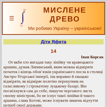
МИСЛЕНЕ
ДРЕВО
☰
Ми робимо Україну – українською!
Діти Яфета
14
Іван Корсак
От якби хто вигадав таку лінійку чи кравецького
аршина, думав Липинський, яким можна відміряти
початок і кінець обов’язків українського посла в столиці
Австро-Угорської імперії, так вправно й хвацько
відміряти, як відміряє полотно перекупник на
галасливому і строкатому луцькому базарі. Він
посміхнувся сам до себе, пишучи чергового листа
своєму міністрові, бо не існує такої лінійки й такого
аршина, слава Богові, може існувати лишень відчуття
потреб своєї держави.