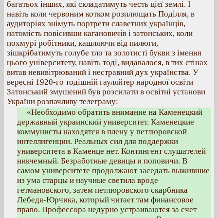
багатьох інших, які складатимуть честь цієї землі. І
навіть коли червоним котком розплющать Поділля, в
аудиторіях знімуть портрети славетних українців,
натомість повісивши кагановичів і затонських, коли
похмурі робітники, кашляючи від пилюги,
зішкрібатимуть голубе тло та золотисті букви з імення
цього університету, навіть тоді, видавалося, в тих стінах
витав невивітрюваний і нестравний дух українства. У
вересні 1920-го тодішній гауляйтер народної освіти
Затонський змушений був розсилати в освітні установи
України розпачливу телеграму:
«Необходимо обратить внимание на Каменецкий
державный украинский университет. Каменецкие
коммунисты находятся в плену у петлюровской
интеллигенции. Реальных сил для поддержки
университета в Каменце нет. Контингент слушателей
никчемный. Безработные девицы и поповичи. В
самом университете продолжают заседать выжившие
из ума старцы и научные светила вроде
гетмановского, затем петлюровского скарбника
Лебедя-Юрчика, который читает там финансовое
право. Профессора недурно устраиваются за счет