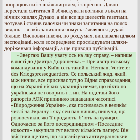
попрацювати і з шкільництвом, і з пресою. Давно
перестали світитися й зблискувати вогники з вікон на
нічних хвилях Дунаю, а він все ще шелестів газетами,
нотував і ставив галочки чи знаки запитання на полях
видань – знаків запитання чомусь з’являлося дедалі
більше. Висновки інколи, по роздумах, випливали цілком
несподівані, коли зосереджено прослідкувати шляхи-
доріженьки інформації, а ще приводи публікацій.
«Звертаю Вашу увагу ось на яку справу, – напише
в листі до Дмитра Дорошенка. – При австрійському
командуванні у Київі єсть такий п. Herman, Vertreter
des Kriegspresseguartiers. Се польський жид, який,
між инчим, все присилає тут до Відня справоздання,
що на Україні ніяких українців немає, що ніхто по
українськи не говорить і т. ин. На підставі його
рапортів АОК припинило видавання часописі
«Відродження України», яка посилалась в великім
числі на Україну і яку сей пан нищив, пишучи, що
розносчиків, які її продають, б’ють на вулицях.
Одночасно за його посередництвом «Последние
новости» закупили тут велику кількість паперу. Він
звістний ще тим, що зорганізував антиукраїнський