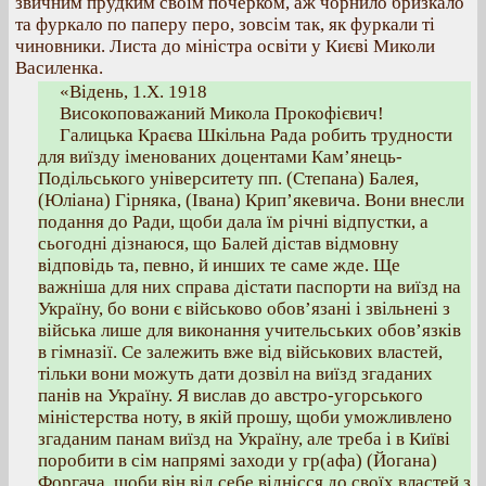
звичним прудким своїм почерком, аж чорнило бризкало
та фуркало по паперу перо, зовсім так, як фуркали ті
чиновники. Листа до міністра освіти у Києві Миколи
Василенка.
«Відень, 1.Х. 1918
Високоповажаний Микола Прокофієвич!
Галицька Краєва Шкільна Рада робить трудности
для виїзду іменованих доцентами Кам’янець-
Подільського університету пп. (Степана) Балея,
(Юліана) Гірняка, (Івана) Крип’якевича. Вони внесли
подання до Ради, щоби дала їм річні відпустки, а
сьогодні дізнаюся, що Балей дістав відмовну
відповідь та, певно, й инших те саме жде. Ще
важніша для них справа дістати паспорти на виїзд на
Україну, бо вони є військово обов’язані і звільнені з
війська лише для виконання учительських обов’язків
в гімназії. Се залежить вже від військових властей,
тільки вони можуть дати дозвіл на виїзд згаданих
панів на Україну. Я вислав до австро-угорського
міністерства ноту, в якій прошу, щоби уможливлено
згаданим панам виїзд на Україну, але треба і в Київі
поробити в сім напрямі заходи у гр(афа) (Йогана)
Форгача, щоби він від себе віднісся до своїх властей з