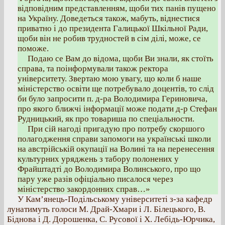
відповідним представленням, щоби тих панів пущено
на Україну. Доведеться також, мабуть, віднестися
приватно і до президента Галицької Шкільної Ради,
щоби він не робив трудностей в сім ділі, може, се
поможе.
Подаю се Вам до відома, щоби Ви знали, як стоїть
справа, та поінформували також ректора
університету. Звертаю мою увагу, що коли б наше
міністерство освіти ще потребувало доцентів, то слід
би було запросити п. д-ра Володимира Гериновича,
про якого ближчі інформації може подати д-р Стефан
Рудницький, як про товариша по спеціальности.
При сій нагоді пригадую про потребу скоршого
полагодження справи запомоги на українські школи
на австрійській окупації на Волині та на перенесення
культурних уряджень з табору полонених у
Фрайштадті до Володимира Волинського, про що
пару уже разів офіціально писалося через
міністерство закордонних справ…»
У Кам’янець-Подільському університеті з-за кафедр
лунатимуть голоси М. Драй-Хмари і Л. Білецького, В.
Біднова і Д. Дорошенка, С. Русової і Х. Лебідь-Юрчика,