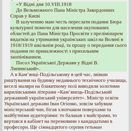
«У Відні дня 10.VIII.1918
До Вельможного Пана Міністра Закордонних
Справ у Києві
В залученню маю честь переслати поданнє Бюра
культурної помочи для населення окупованих
областей до Пана Міністра Просвіти з прелімінарем
видатків на утримання українських шкіл на Волині в
1918/1919 шкільнім році, та прошу о передання сього
подання по приналежності з прихильним
заопініваннєм.
Посол Української Держави у Відні В.
Липинський».
А в Кам’янці-Подільському в цей час, звівши
риштування на будинку недавнього технічного училища,
веселі маляри на блакитному полі виводили золотими
кирилівськими літерами «Кам’янець-Подільський
державний український університет». Міністр освіти
Української держави Іван Огієнко, зовсім забувши
міністерський чин, бігав хлопчаком поверхами та
майбутніми аудиторіями: то балакав з майстрами, то
вертався в кабінет на перемовини з кандидатами в
професори. Ще сімнадцятого серпня гетьман