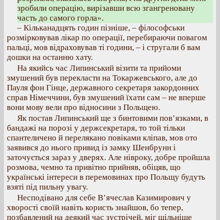
зробили операцію, вирізавши всю згангреновану
часть до самого горла».
– Кільканадцять годин пізніше, – філософськи
розмірковував лікар по операції, перебираючи повагом
пальці, мов відраховував ті години, – і стругали б вам
дошки на останню хату.
На якийсь час Липинський візити та прийоми
змушений був перекласти на Токаржевського, але до
Пауля фон Гінце, державного секретаря закордонних
справ Німеччини, був змушений їхати сам – не вперше
вони мову вели про відносини з Польщею.
Як постав Липинський ще з бинтовими пов’язками, в
бандажі на порозі у держсекретаря, то той тільки
спантеличено й перелякано повіками кліпав, мов ото
заявився до нього привид із замку Шенбрунн і
заточується зараз у дверях. Але нівроку, добре пройшла
розмова, чемно та привітно прийняв, обіцяв, що
українські інтереси в перемовинах про Польщу будуть
взяті під пильну увагу.
Несподівано для себе В’ячеслав Казимирович у
хворості своїй навіть користь знайшов, бо тепер,
позбавлений на деякий час зустрічей, міг щільніше