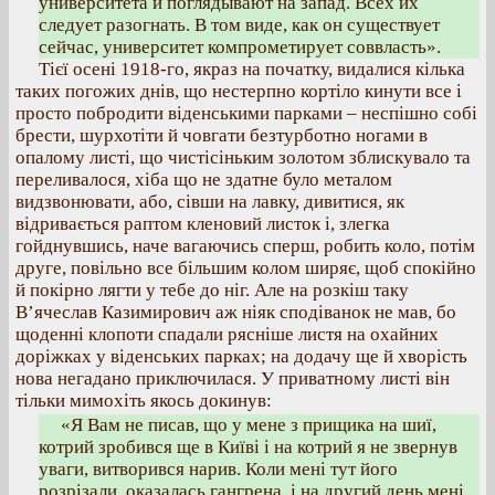
университета и поглядывают на запад. Всех их
следует разогнать. В том виде, как он существует
сейчас, университет компрометирует соввласть».
Тієї осені 1918-го, якраз на початку, видалися кілька
таких погожих днів, що нестерпно кортіло кинути все і
просто побродити віденськими парками – неспішно собі
брести, шурхотіти й човгати безтурботно ногами в
опалому листі, що чистісіньким золотом зблискувало та
переливалося, хіба що не здатне було металом
видзвонювати, або, сівши на лавку, дивитися, як
відривається раптом кленовий листок і, злегка
гойднувшись, наче вагаючись сперш, робить коло, потім
друге, повільно все більшим колом ширяє, щоб спокійно
й покірно лягти у тебе до ніг. Але на розкіш таку
В’ячеслав Казимирович аж ніяк сподіванок не мав, бо
щоденні клопоти спадали рясніше листя на охайних
доріжках у віденських парках; на додачу ще й хворість
нова негадано приключилася. У приватному листі він
тільки мимохіть якось докинув:
«Я Вам не писав, що у мене з прищика на шиї,
котрий зробився ще в Київі і на котрий я не звернув
уваги, витворився нарив. Коли мені тут його
розрізали, оказалась гангрена, і на другий день мені