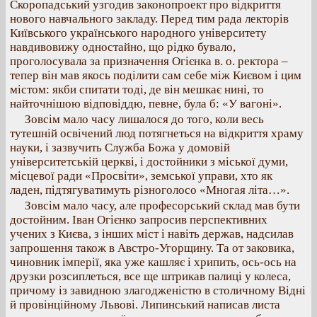
Скоропадський узгодив законопроект про відкриття
нового навчального закладу. Перед тим рада лекторів
Київського українського народного університету
навдивовижу одностайно, що рідко бувало,
проголосувала за призначення Огієнка в. о. ректора –
тепер він мав якось поділити сам себе між Києвом і цим
містом: якби спитати тоді, де він мешкає нині, то
найточнішою відповіддю, певне, була б: «У вагоні».
Зовсім мало часу лишалося до того, коли весь
тутешній освічений люд потягнеться на відкриття храму
науки, і зазвучить Служба Божа у домовій
університетській церкві, і достойники з міської думи,
місцевої ради «Просвіти», земської управи, хто як
ладен, підтягуватимуть різноголосо «Многая літа…».
Зовсім мало часу, але професорський склад мав бути
достойним. Іван Огієнко запросив перспективних
учених з Києва, з інших міст і навіть держав, надсилав
запрошення також в Австро-Угорщину. Та от заковика,
чиновник імперії, яка уже кашляє і хрипить, ось-ось на
друзки розсиплеться, все ще штрикав палиці у колеса,
причому із завидною злагодженістю в столичному Відні
й провінційному Львові. Липинський написав листа