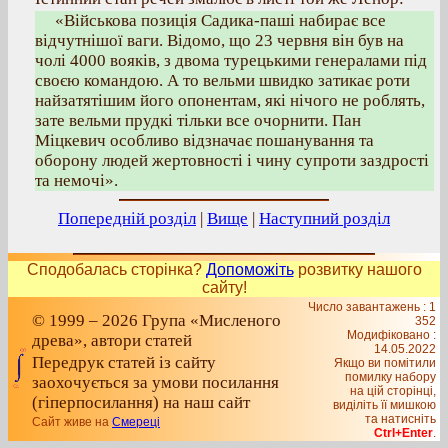
«Військова позиція Садика-паші набирає все
відчутнішої ваги. Відомо, що 23 червня він був на
чолі 4000 вояків, з двома турецькими генералами під
своєю командою. А то вельми швидко затикає роти
найзатятішим його опонентам, які нічого не роблять,
зате вельми прудкі тільки все очорнити. Пан
Міцкевич особливо відзначає пошанування та
оборону людей жертовності і чину супроти заздрості
та немочі».
Попередній розділ
|
Вище
|
Наступний розділ
Сподобалась сторінка?
Допоможіть
розвитку нашого
сайту!
Число завантажень : 1
© 1999 – 2026 Група «Мисленого
352
Модифіковано :
древа», автори статей
14.05.2022
Передрук статей із сайту
Якщо ви помітили
помилку набору
заохочується за умови посилання
на цiй сторiнцi,
(гіперпосилання) на наш сайт
видiлiть її мишкою
та натисніть
Сайт живе на
Смереці
Ctrl+Enter
.