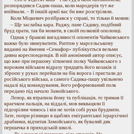
розпорядився Садик-паша, коли мародерів тут же
впіймали. – В іншій армії вас би вже розстріляли.
Коли Міцкевич розібрався у справі, то тільки й мовив:
– Ще заслабка кара. Раджу, пане Садику, подібний
бруд прати, так би мовити, в своїй полковій ополонці.
Однак у бракові вигадливості опонентів Чайковського
важко було звинуватити. Раптом у марсельському
виданні на ймення «Семафор» публікується вельми
дивна кореспонденція. В ній анонімний автор описує,
що вже при першому зіткненні полку Чайковського з
ворожим військом відразу тридцять його козаків зі
зброєю у руках перейшли на бік ворога і пристали до
російського війська, а самого Садика-пашу увільнено
надалі від командування, його реформований полк
передано під начало Замойського.
Ленор, як втрапила йому та публікація, то тримав її
краєчком пальців, на віддалі, мов виквацяли її
підозрілим чимось і він не хотів собі руки бруднити.
Зате, попри різницю в щаблях емігрантської ієрархічної
драбинки, відчитав Замойського, як бувалий дяк
першачка в приходській школі.