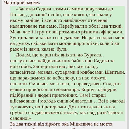
Чарторийському.
«Застали Садика з тими самими почуттями до
Польщі, до вашої особи, пане князю, які знали у
ньому раніше, і все його найближче оточення
налаштоване так само. Перебували в обозі два тижні.
Мали часті і грунтовні розмови з різними офіцерами.
Зустрічалися також із солдатами. Не раз спадало мені
на думку, скільки мати могли щирої втіхи, коли б ви
разом із нами, князю, були.
Додам, що перш ніж виїхати до Бургаса,
наслухалися найдивовижніх байок про Садика та
його обоз. Застерігали нас, що там голод,
запасайтеся, мовляв, сухарями й ковбасами. Шептали,
що наражаємося на небезпеку, на нас можуть
напасти. Сміялися ми з того, і справедливо. Солдати
вельми прив’язані до командира. Корпус офіцерів
підібраний з людей пристойних. Там і старші
військовики, і молодь синів обивателів… Всі в злагоді
тут живуть, по-братерськи. Дух і тон далекі як від
грубого солдафонського галасу, так і від розв’язності
салонної».
За два тижні від зіркого ока Міцкевича не могло