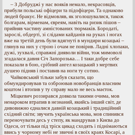
– З Добруджі у нас вояків немало, некрасовців,
прибули польські офіцери та підофіцери. Та однаково
людей бракує. Не відмовляв, як зголошувалися, також
болгарам, вірменам, євреям, навіть на ризик пішов –
прийняв частину амністованих тюрмаків. Бородаті,
зарослі, обдерті, зі слідами кайданів на руках і ногах
вже на третій день були вдягнуті в мундири козацькі –
глянув на них у строю і очам не повірив. Ладні хлопаки,
дужі, зухвалі, справжні дияволи війни, тож мимоволі
згадалася давня Січ Запорозька… І таки добре себе
показали в бою, срібний ангел козацький з мертвих
душею підняв і поставив на ноги ту сотню.
Чайковський тільки забув сказати, що
обмундировував та озброював новобранців власним
коштом і втопив у ту справу мало не весь маєток.
Міцкевич роззирався довкола такими очима, мов
ненароком втрапив в незнаний, якийсь інший світ, де
дивовижно єдналися давній козацький і традиційний
східний світи; звучить українська мова, мов спинився
переночувати десь у степу, як мандрував з Києва до
Одеси, от тільки під тріск цикад сходять і піднімаються
ввись у чорному небі не звичні в своїх краях Косарі, а