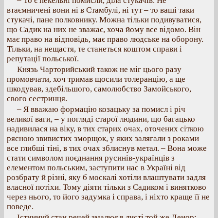
– То є пекельні помисли, діла стукачів. Не
втаємничені вони ні в Стамбулі, ні тут – то ваші таки
стукачі, пане полковнику. Можна тільки подивуватися,
що Садик на них не зважає, хоча йому все відомо. Він
має право на відповідь, має право людське на оборону.
Тільки, на нещастя, те станеться коштом справи і
репутації польської.
Князь Чарторийський також не міг цього разу
промовчати, хоч тримав щосили толеранцію, а ще
шкодував, здебільшого, самолюбство Замойського,
свого сестринця.
– Я вважаю формацію козацьку за помисл і річ
великої ваги, – у погляді старої людини, що багацько
надивилася на віку, в тих старих очах, оточених сіткою
рясною звивистих зморщок, у яких залягали з роками
все глибші тіні, в тих очах зблиснув метал. – Вона може
стати символом поєднання русинів-українців з
елементом польським, заступити нас в Україні від
розбрату й різні, яку б москалі хотіли влаштувати задля
власної потіхи. Тому діяти тільки з Садиком і винятково
через нього, то його задумка і справа, і ніхто краще її не
поведе.
Істинний стан речей змалює в листі той же Ленор: