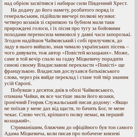
над обрієм засвітився і набирає сили Південний Хрест.
На додачу до його намету, розбитого поряд із
генеральським, підійшли ввечері полкові музики:
четверо козаків зі скрипкою та бубном мали таки
прирождені голоси, і їх пісня про тугу за бойовими
походами переносила мимоволі у давні часи запорозькі.
Згодом надійшов Чайковський і собі прилучився, до
ладу в нього вийшло, знав чимало українських пісень –
чого дивувати, тож автор «Повістей козацьких». Може,
саме в той вечір спало на гадку Міцкевичу порадити
синові своєму Владиславові перекласти «Повісті» ще
французькою. Владислав дослухався батьківського
слова, через рік вийде переклад і стане той твір знаним
усій Європі.
Побувши з десяток днів в обозі Чайковського,
отамана Чайки, як все частіше звали його козаки,
іронічний Генрик Служальський писав додому: «Якщо
не поїхав у мене дах від щастя, то бачить Бог, те мене
чекає. Слово честі, кріпшого полку немає, як перший
козацький».
Стриманішим, ближчим до офіційного був тон самого
Адама Міцкевича, коли писав про побачене князеві