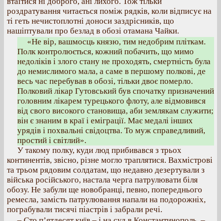
втаїтися ні доброго, ані лихого. Тож тільки
роздратування читається поміж рядків, коли відписує на
ті геть нечистоплотні доноси заздрісників, що
нашіптували про безлад в обозі отамана Чайки.
«Не вір, вашмосць князю, тим недобрим пліткам.
Полк контролюється, кожний побачить, що мимо
недоліків і злого стану не проходять, смертність була
до немислимого мала, а саме в першому полкові, де
весь час перебував в обозі, тільки двоє померло.
Полковий лікар Гутовський був спочатку призначений
головним лікарем турецького флоту, але відмовився
від свого високого становища, аби землякам служити;
він є знаним в краї і еміграції. Має медалі інших
урядів і похвальні свідоцтва. То муж справедливий,
простий і світлий».
У такому полку, куди люд прибивався з трьох
континентів, звісно, різне могло траплятися. Вахмістрові
та трьом рядовим солдатам, що недавно дезертували з
війська російського, настала черга патрулювати біля
обозу. Не забули ще новобранці, певно, попереднього
ремесла, замість патрулювання напали на подорожніх,
пограбували тисячі піастрів і забрали речі.
– Сто п’ятдесят київ – і на суд в Константинополь, –