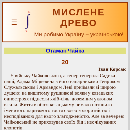
МИСЛЕНЕ
ДРЕВО
☰
Ми робимо Україну – українською!
Отаман Чайка
20
Іван Корсак
У війську Чайковського, а тепер генерала Садика-
паші, Адама Міцкевича з його напарниками Генриком
Служальським і Армандом Леві приймали зі щирою
душею: на вишитому рушникові вояки у козацьких
одностроях піднесли хліб-сіль, доземним уклоном
вітали. Життя в обозі козацькому немало потішило
іменитого паризького гостя своєю колоритністю і
несподіваною для нього злагодженістю. Але за вечерею
Чайковський не приховував своїх бід і неочікуваних
клопотів.