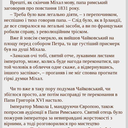
Врешті, як скінчив Міхал мову, папа римський
заговорив про повстання 1831 року.
– Треба було вам легально діяти, – з перепочинком,
неспішно і тихо говорив папа. – Слід було, як в Ірландії,
де все спиралося на легальні засоби, а ви по французьки
робили справу, з революційним тріском.
Вже й зовсім смеркло, як вийшов Чайковський на
площу перед собором Петра, та ще густіший присмерк
був на душі Міхала.
«Замазав очі тобі, святий отче, лукавими листами
імператор, може, колись буде нагода переконатися, що
той чоловік в обличчя одне скаже, а відвернувшись,
іншого заспіває», – проганяв і не міг сповна прогнати
гіркі думки Міхал.
Чи то вже в таку пору подумав Чайковський, чи
збіглося просто, але потім насправді те переконання в
Папи Григорія XVI настало.
Імператор Микола І, мандруючи Європою, також
попросив аудієнції в Папи Римського. Святий отець було
пожурив імператора за невиправдані жорстокості з
вірними, а тоді розговорилися про мистецтво