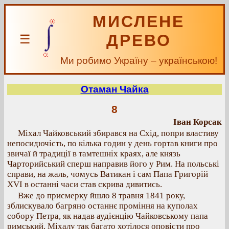
МИСЛЕНЕ
ДРЕВО
☰
Ми робимо Україну – українською!
Отаман Чайка
8
Іван Корсак
Міхал Чайковський збирався на Схід, попри властиву
непосидючість, по кілька годин у день гортав книги про
звичаї й традиції в тамтешніх краях, але князь
Чарторийський сперш направив його у Рим. На польські
справи, на жаль, чомусь Ватикан і сам Папа Григорій
XVI в останні часи став скрива дивитись.
Вже до присмерку йшло 8 травня 1841 року,
зблискувало багряно останнє проміння на куполах
собору Петра, як надав аудієнцію Чайковському папа
римський. Міхалу так багато хотілося оповісти про