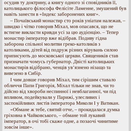
осудив ту доктрину, а книгу одного зі сповідників її,
католицького філософа Фелісіте Ламенне, змушений був
навіть занести в «Індекс заборонених книг».
– Почаївський монастир сто років уніатам належав, –
швидко і чітко говорив Міхал, мов опасався, що не
встигне викласти кривди усі за цю аудієнцію. – Тепер
монастир імператор вже відібрав. Подиву гідна
заборона спільної молитви греко-католиків з
католиками, дітей від подруж різних вірувань силою
приписують до московської церкви. Священиків став
призначати чомусь губернатор. Двісті католицьких
монастирів відібрано, ченців ув’язнено нізащо та
вивезено в Сибір.
І чим довше говорив Міхал, тим сірішим ставало
обличчя Папи Григорія, Міхал тільки не знав, чи то
дійсно від хвороби неспинної і невблаганної, чи під
впливом, подейкували у Парижі, улесливих і
заспокійливих листів імператора Миколи І у Ватикан.
«Обмане ж тебе, святий отче, – прокидалася думка
гріховна в Чайковського, – обмане той лукавий
імператор, в очі тобі скаже одне, а позаочі чинитиме
зовсім інше».