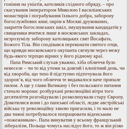
гоніння на уніатів, католиків східного обряду, – про
скасування імператором Миколою І василіанських
монастирів і пограбування їхнього добра, заборону
богослужбових книг, окрім в Москві друкованих,
закриття богословських шкіл, змушування кандидатів у
священики вчитися лише в московських закладах,
незрозумілу заборону католицьких свят Йосафата,
Божого Тіла. Він сподівався переконати святого отця,
що кривди московського окупанта сягнули через межу
будь-якого терпцю вірних у його рідному краї.
Папа Римський слухав уважно, хіба обличчя було
невеселе – чи то від утоми за довгий і клопітний день, чи
від хвороби, що тихо й підступно підточувала його
здоров’я, від чого обличчя те видавалося наче припале
пилом. А ще у глави Ватикану і без польського питання
стачало мороки: розбурхані революційні вітри того
десятиліття розгойдували і розколихували стару Європу.
Докотилися вони і до папської області, ледве австрійські
війська ту революційну хвилю пригасили, і то мало не
два тижні потребувалося попрацювати віденським
«пожежникам». Папа винуватив у всьому французький
лібералізм, Польща чомусь наслідує його, то ж він різко