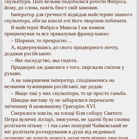
скульптури. Папі вельми подобалися роботи Фабріса,
йому, до слова, навіть бюст свій замовив.
Імператор для гречності відвідав майстерню знаного
скульптора, аби на власні очі його творіння побачити.
В майстерні Фабріса Микола І аж язиком
прицмокував та все приказував французькою:
– Шарман, то прекрасно…
А, відвернувшись до свого придворного почту,
додавав російською:
– Яке паскудство, яка гидота.
Придворні аж давилися з того, пирскали сміхом у
рукави.
А на завершення імператор, сподіваючись на
незнання чужинцями російської, ще додав:
– Якщо такі у них скульптори, то це просто ганьба.
Швидко виставу ту не забарилися переказати
зніченому й шокованому Григорію XVI.
Смерклося зовсім, на площі біля собору Святого
Петра вуличні ліхтарі, змигуючи, не здатні були сповна
розігнати пітьму – і так само понурий Чайковський не
міг розігнати розчарування в душі від недавньої
розмови: не хочуть чомусь захистити вірних престола