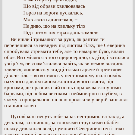
Що від образи хвилювалась
І враз на ворога пускалась,
Мов люта гадина-змія, –
Не диво, що на хвильку тіло
Під гнітом тих страждань зомліло…
Ви йшли і трималися за руки, як раптом ти
перечепився за невидну під листям гілку, ще Северина
спробувала стримати тебе, але то намарне було, впали
обоє. Ви сміялися з того щиросердно, як діти, і котилися
узгір’ям, не спам’яталися навіть, як ви немов воєдино
злилися, лишилось у згадці тільки гаряче й тремтливе
дівоче тіло – ви котились у нестримному шалі поміж
пахучого давнім вином жовтогарячого листя, під
кронами, де празник свій осінь справляла сліпучими
барвами, під небом високим і неймовірно голубим, в
якому з прощальною піснею пролітали у вирій запізнілі
пташині ключі…
Цугові коні несуть тебе зараз нестримно на захід, а
десь там, за спиною, за тополями стрункими обабіч
шляху дивляться вслід сумовиті Северинині очі і тихо
звучать читані нею в час останньої зустрічі такі ж