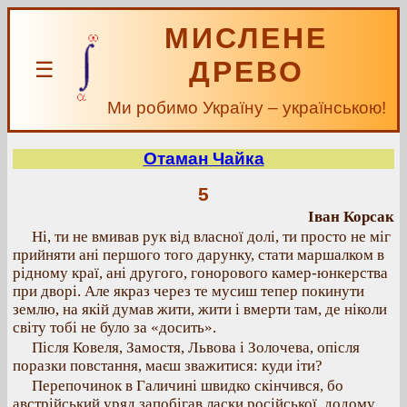
МИСЛЕНЕ
ДРЕВО
☰
Ми робимо Україну – українською!
Отаман Чайка
5
Іван Корсак
Ні, ти не вмивав рук від власної долі, ти просто не міг
прийняти ані першого того дарунку, стати маршалком в
рідному краї, ані другого, гонорового камер-юнкерства
при дворі. Але якраз через те мусиш тепер покинути
землю, на якій думав жити, жити і вмерти там, де ніколи
світу тобі не було за «досить».
Після Ковеля, Замостя, Львова і Золочева, опісля
поразки повстання, маєш зважитися: куди іти?
Перепочинок в Галичині швидко скінчився, бо
австрійський уряд запобігав ласки російської, додому