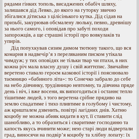
рядами гінких тополь, висаджених обабіч шляху,
залишався дід Левко, до якого на гуторку звично
збігалися дітиська з цілісінького кутка. Дід сідав на
призьбі, закурював обсмалену люльку, певно, древнішу
за нього самого, і оповідав про забуті походи
запорожців, а ще страшні історії про вовкулаків та
упирів.
Дід попухкував сизим димом тютюну такого, що вся
комарня в надвечір’я з переляканим писком утікала
чимдуж; у тих оповідях не тільки твар чи птахи, в них
кожна річ мала власну душу і свій життєпис. Звичайне
веретено ставало героєм казкової історії і пояснювало
таємницю «бабиного літа»: то Сонечко забрало до себе
на небо дівчинку, трудівницю невтомну, та дівчина пряде
день і ніч, і вже восени, як випогодиться і останнє тепло
тішитиме людей, з того веретена срібне прядиво на
землю спадатиме і тихо пливтиме в голубому і чистому,
аж кришталем дзвенить, повітрі лагідних днів. Хатню
коцюбу не можна абияк кидати в кут, її ставити слід
шанобливо, а то образиться і сваритиме господиню та
капость якусь вчинити може; нею старі люди відвертали
град, виносячи на подвір’я коцюбу та хлібну лопату: їх