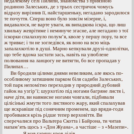
недалекому селі Пилипи, знайомства з приязною
родиною Залеських, де з трьох сестричок чомусь
відразу вирізнив її, найстаршеньку, негадано зародилося
те почуття. Сперш воно було зовсім мізерне, і,
видавалося, не варте уваги, як випадкова іскра, що лиш
хвильку жеврітиме і неминуче згасне, але негадано з тої
іскорки спалахнуло полум’я, кволе у першу пору, та все
ж тривке; і ти не зогледівся, як воно на всю міць
запалахкотіло в душі. Марно кепкували друзі-однолітки,
що тебе вдома застати зась, навіть на улюблене
полювання на ланцюгу не витягти, бо все пропадав у
Пилипах…
Ви бродили цілими днями невеликим, але якось по-
особливому затишним парком біля садиби Залеських,
той парк непомітно переходив у природний дубовий
гайок на узгір’ї; шурхотіло під ногами багряне листя і,
наче діти, ви навмисне ногами човгали, підбивали
цілісінькі жмути того листяного жару, який спалахував
ще яскравіше під сонячним променем, що вряди-годи
пробивався крізь рідше тепер верховіття. Ви
сперечалися про Вальтера Скотта і Байрона, ти читав
напам’ять щось з «Дон Жуана», а частіше – з «Мазепи».
Я мав гарячу кров дідів,