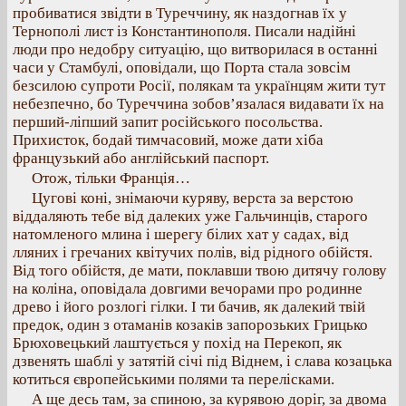
пробиватися звідти в Туреччину, як наздогнав їх у
Тернополі лист із Константинополя. Писали надійні
люди про недобру ситуацію, що витворилася в останні
часи у Стамбулі, оповідали, що Порта стала зовсім
безсилою супроти Росії, полякам та українцям жити тут
небезпечно, бо Туреччина зобов’язалася видавати їх на
перший-ліпший запит російського посольства.
Прихисток, бодай тимчасовий, може дати хіба
французький або англійський паспорт.
Отож, тільки Франція…
Цугові коні, знімаючи куряву, верста за верстою
віддаляють тебе від далеких уже Гальчинців, старого
натомленого млина і шерегу білих хат у садах, від
лляних і гречаних квітучих полів, від рідного обійстя.
Від того обійстя, де мати, поклавши твою дитячу голову
на коліна, оповідала довгими вечорами про родинне
древо і його розлогі гілки. І ти бачив, як далекий твій
предок, один з отаманів козаків запорозьких Грицько
Брюховецький лаштується у похід на Перекоп, як
дзвенять шаблі у затятій січі під Віднем, і слава козацька
котиться європейськими полями та перелісками.
А ще десь там, за спиною, за курявою доріг, за двома