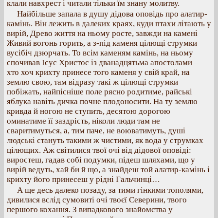
клали навхрест і читали тільки їм знану молитву.
Найбільше запала в душу дідова оповідь про алатир-
камінь. Він лежить в далеких краях, куди птахи літають у
вирій, Древо життя на ньому росте, завжди на камені
Живий вогонь горить, а з-під каменя цілющі струмки
вусібіч дзюрчать. То всім каменям камінь, на ньому
спочивав Ісус Христос із дванадцятьма апостолами –
хто хоч крихту принесе того каменя у свій край, на
землю свою, там відразу такі ж цілющі струмки
побіжать, найпісніше поле рясно родитиме, райські
яблука навіть дичка почне плодоносити. На ту землю
кривда й ногою не ступить, десятою дорогою
оминатиме її заздрість, ніколи люди там не
сваритимуться, а, тим паче, не воюватимуть, душі
людські стануть такими ж чистими, як вода у струмках
цілющих. Аж світилися твої очі від дідової оповіді:
виростеш, гадав собі подумки, підеш шляхами, що у
вирій ведуть, хай би й що, а знайдеш той алатир-камінь і
крихту його принесеш у рідні Гальчинці…
А ще десь далеко позаду, за тими гінкими тополями,
дивилися вслід сумовиті очі твоєї Северини, твого
першого кохання. З випадкового знайомства у