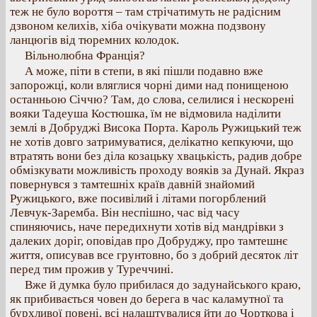
теж не було вороття – там стрічатимуть не радісним
дзвоном келихів, хіба очікувати можна подзвону
ланцюгів від тюремних колодок.
Вільнолюбна Франція?
А може, піти в степи, в які пішли подавно вже
запорожці, коли вляглися чорні дими над понищеною
останньою Січчю? Там, до слова, селилися і нескорені
вояки Тадеуша Костюшка, їм не відмовила наділити
землі в Добруджі Висока Порта. Кароль Ружицький теж
не хотів довго затримуватися, делікатно кепкуючи, що
втратять вони без діла козацьку хвацькість, радив добре
обмізкувати можливість проходу вояків за Дунай. Якраз
повернувся з тамтешніх країв давній знайомий
Ружицького, вже посивілий і літами погорблений
Левчук-Заремба. Він неспішно, час від часу
спиняючись, наче передихнути хотів від мандрівки з
далеких доріг, оповідав про Добруджу, про тамтешнє
життя, описував все грунтовно, бо з добрий десяток літ
перед тим прожив у Туреччині.
Вже й думка було прибилася до задунайського краю,
як прибивається човен до берега в час каламутної та
бурхливої повені, всі налаштувалися йти до Чорткова і