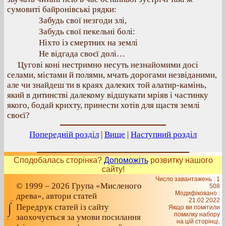
сумовиті байронівські рядки:
Забудь свої незгоди злі,
Забудь свої пекельні болі:
Ніхто із смертних на землі
Не відгада своєї долі…
Цугові коні нестримно несуть незнайомими досі
селами, містами й полями, мчать дорогами незвіданими,
але чи знайдеш ти в краях далеких той алатир-камінь,
який в дитинстві далекому відшукати мріяв і частинку
якого, бодай крихту, принести хотів для щастя землі
своєї?
Попередній розділ
|
Вище
|
Наступний розділ
Сподобалась сторінка?
Допоможіть
розвитку нашого
сайту!
Число завантажень : 1
© 1999 – 2026 Група «Мисленого
508
Модифіковано :
древа», автори статей
21.02.2022
Передрук статей із сайту
Якщо ви помітили
помилку набору
заохочується за умови посилання
на цiй сторiнцi,